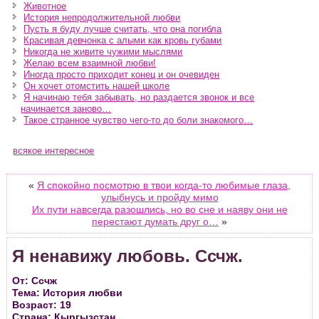
Животное
История непродолжительной любви
Пусть я буду лучше считать, что она погибла
Красивая девчонка с алыми как кровь губами
Никогда не живите чужими мыслями
Желаю всем взаимной любви!
Иногда просто приходит конец и он очевиден
Он хочет отомстить нашей школе
Я начинаю тебя забывать, но раздается звонок и все
начинается заново…
Такое странное чувство чего-то до боли знакомого…
всякое интересное
«
Я спокойно посмотрю в твои когда-то любимые глаза,
улыбнусь и пройду мимо
Их пути навсегда разошлись, но во сне и наяву они не
перестают думать друг о…
»
Я ненавижу любовь. Ссчж.
От: Ссчж
Тема: История любви
Возраст: 19
Страна: Кыргызстан