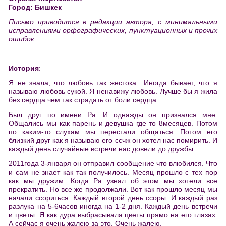
Город: Бишкек
Письмо приводится в редакции автора, с минимальными
исправлениями орфографических, пунктуационных и прочих
ошибок.
История
:
Я не знала, что любовь так жестока.. Иногда бывает, что я
называю любовь сукой. Я ненавижу любовь. Лучше бы я жила
без сердца чем так страдать от боли сердца….
Был друг по имени Ра. И однажды он признался мне.
Общались мы как парень и девушка где то 8месяцев. Потом
по каким-то слухам мы перестали общаться. Потом его
близкий друг как я называю его ссчж он хотел нас помирить. И
каждый день случайные встречи нас довели до дружбы…..
2011года 3-января он отправил сообщение что влюбился. Что
и сам не знает как так получилось. Месяц прошло с тех пор
как мы дружим. Когда Ра узнал об этом мы хотели все
прекратить. Но все же продолжали. Вот как прошло месяц мы
начали ссориться. Каждый второй день ссоры. И каждый раз
разлука на 5-6часов иногда на 1-2 дня. Каждый день встречи
и цветы. Я как дура выбрасывала цветы прямо на его глазах.
А сейчас я очень жалею за это. Очень жалею.