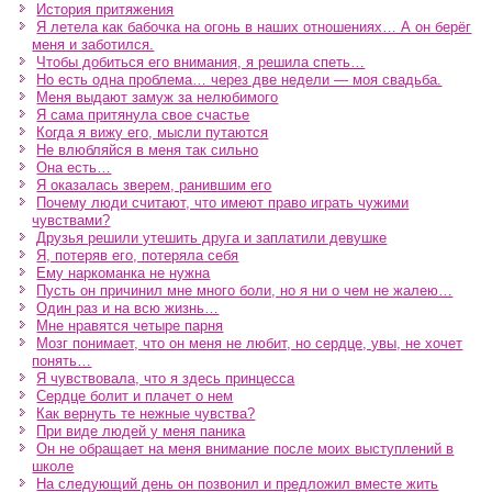
История притяжения
Я летела как бабочка на огонь в наших отношениях… А он берёг
меня и заботился.
Чтобы добиться его внимания, я решила спеть…
Но есть одна проблема… через две недели — моя свадьба.
Меня выдают замуж за нелюбимого
Я сама притянула свое счастье
Когда я вижу его, мысли путаются
Не влюбляйся в меня так сильно
Она есть…
Я оказалась зверем, ранившим его
Почему люди считают, что имеют право играть чужими
чувствами?
Друзья решили утешить друга и заплатили девушке
Я, потеряв его, потеряла себя
Ему наркоманка не нужна
Пусть он причинил мне много боли, но я ни о чем не жалею…
Один раз и на всю жизнь…
Мне нравятся четыре парня
Мозг понимает, что он меня не любит, но сердце, увы, не хочет
понять…
Я чувствовала, что я здесь принцесса
Сердце болит и плачет о нем
Как вернуть те нежные чувства?
При виде людей у меня паника
Он не обращает на меня внимание после моих выступлений в
школе
На следующий день он позвонил и предложил вместе жить