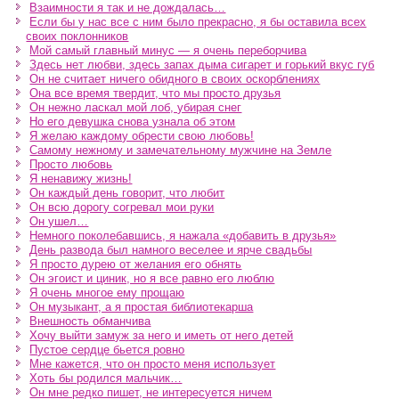
Взаимности я так и не дождалась…
Если бы у нас все с ним было прекрасно, я бы оставила всех
своих поклонников
Мой самый главный минус — я очень переборчива
Здесь нет любви, здесь запах дыма сигарет и горький вкус губ
Он не считает ничего обидного в своих оскорблениях
Она все время твердит, что мы просто друзья
Он нежно ласкал мой лоб, убирая снег
Но его девушка снова узнала об этом
Я желаю каждому обрести свою любовь!
Самому нежному и замечательному мужчине на Земле
Просто любовь
Я ненавижу жизнь!
Он каждый день говорит, что любит
Он всю дорогу согревал мои руки
Он ушел…
Немного поколебавшись, я нажала «добавить в друзья»
День развода был намного веселее и ярче свадьбы
Я просто дурею от желания его обнять
Он эгоист и циник, но я все равно его люблю
Я очень многое ему прощаю
Он музыкант, а я простая библиотекарша
Внешность обманчива
Хочу выйти замуж за него и иметь от него детей
Пустое сердце бьется ровно
Мне кажется, что он просто меня использует
Хоть бы родился мальчик…
Он мне редко пишет, не интересуется ничем