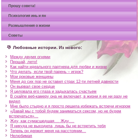
Прошу совета!
Психология инь и ян
Размышления о жизни
Советы
Любовные истории. Из нового:
Между двумя огнями
Прощай, лето!
Как найти идеального партнера для любви и жизни
Что делать, если твой парень – игрок?
Мои роковые женщины
Меня до сих пор не оставил страх 12-ти летней давности
Он вырвал свое сердце
Я целовала его глаза и задыхалась счастьем
В скайпе веб-камеру она не включает, в жизни я ее ни разу не
видел
Мне было стыдно и я просто решила избежать встречи игнором
«Давай мы с тобой будем заниматься сексом, но не будем
встречаться»…
Жду, как сумасшедшая…. Жду….
Я никуда не выходила, лишь бы не встретить тебя
Теперь он держит меня на расстоянии…
Нелюбимая