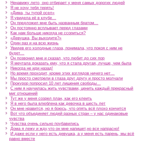
Ненавижу лето, оно отбирает у меня самых дорогих людей
Я не хочу тебя терять!
«Дима, ты тупой осел»
Я увидела её в клубе…
Он предложил мне быть названным братом…
Он постоянно всплывает перед глазами
Как нам больше никогда не ссориться?
«Девушка, Вы выходите?»
Один раз и на всю жизнь
Увидев его холодные глаза, понимала, что покоя с ним не
будет…
Он позвонил мне и сказал, что любит до сих пор
Я мечтала доказать ему, что я стала другая, лучше, чем была
Никогда не иди назад!
Но время проходит, кроме этих взглядов ничего нет…
Мы просто смотрели в глаза друг другу и просто молчали
Прокурор попросил 10 лет лишения свободы…
С ним я научилась жить чувствами, ценить каждый прекрасный
миг отношений
Тут же у меня созрел план, как его клеить
Я в него была влюблена как девочка в шесть лет
Он мне нравится, но я боюсь, что опять всё плохо кончится
Вот что объединяет людей разных стран – у нас одинаковые
чувства
Чувства очень сильно поубавились
Дома я лежу и жду,что он мне напишет,но все напрасно!
И даже если у него есть девушка, а у меня есть парень, мы всё
равно вместе