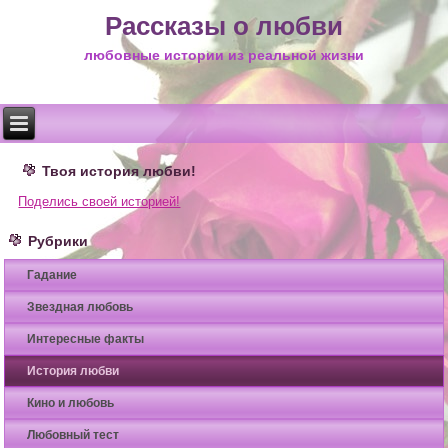
Рассказы о любви
любовные истории из реальной жизни
Твоя история любви!
Поделись своей историей!
Рубрики
Гадание
Звездная любовь
Интересные факты
История любви
Кино и любовь
Любовный тест