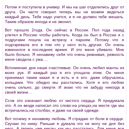
Потом я поступила в универ. И мы на шаг отдалились друг от
друга. Он часто говорил теперь мы не можем видеться
каждый день. Тебе надо учится, и я не должен тебе мешать.
Таким образом иногда и не звонил.
Вот прошло 2года. Он сейчас в России. Пол года назад
улетел в Россию чтобы работать. Когда он был в России я с
подругами пошла на встречу к парням. Потому что я
подозревала его в том что у него есть другая. Он очень
изменился в последнее время. И это меня убивало. Мне
было больно. Я ненавижу себя что очень ревнивая, ревность
меня сводила с ума….
Вспоминаю дни наши счастливые. Он очень любил манты из
моих рук. И каждый раз я его угощала этим. Он меня
принимал таким какая я и есть и я его. даже обручались
кольцами. Что обидно мы расстались. Хотя я его люблю
очень сильно, до смерти. И знаю что не забуду никогда в
своей жизни…
Ссчж это означает люблю от чистого сердца. Я придумала
это. А он везде написал это слово:на улицах,на месте где мы
встречались,на столбах, и даже на своей одежде.
Вот почему я ненавижу любовь. Я страдаю от боли в сердце.
Скучаю по нему. Раньше я думала что не могу не дня без
него. А теперь уже месяц как мы расстались. Для меня все