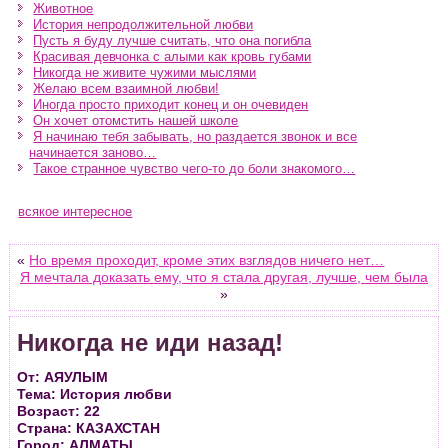
Животное
История непродолжительной любви
Пусть я буду лучше считать, что она погибла
Красивая девчонка с алыми как кровь губами
Никогда не живите чужими мыслями
Желаю всем взаимной любви!
Иногда просто приходит конец и он очевиден
Он хочет отомстить нашей школе
Я начинаю тебя забывать, но раздается звонок и все
начинается заново…
Такое странное чувство чего-то до боли знакомого…
всякое интересное
«
Но время проходит, кроме этих взглядов ничего нет…
Я мечтала доказать ему, что я стала другая, лучше, чем была
»
Никогда не иди назад!
От: АЯУЛЫМ
Тема: История любви
Возраст: 22
Страна: КАЗАХСТАН
Город: АЛМАТЫ