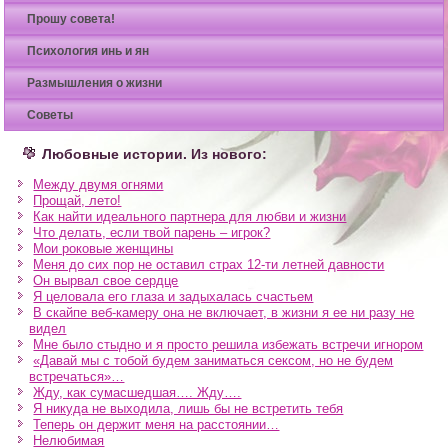
Прошу совета!
Психология инь и ян
Размышления о жизни
Советы
Любовные истории. Из нового:
Между двумя огнями
Прощай, лето!
Как найти идеального партнера для любви и жизни
Что делать, если твой парень – игрок?
Мои роковые женщины
Меня до сих пор не оставил страх 12-ти летней давности
Он вырвал свое сердце
Я целовала его глаза и задыхалась счастьем
В скайпе веб-камеру она не включает, в жизни я ее ни разу не
видел
Мне было стыдно и я просто решила избежать встречи игнором
«Давай мы с тобой будем заниматься сексом, но не будем
встречаться»…
Жду, как сумасшедшая…. Жду….
Я никуда не выходила, лишь бы не встретить тебя
Теперь он держит меня на расстоянии…
Нелюбимая