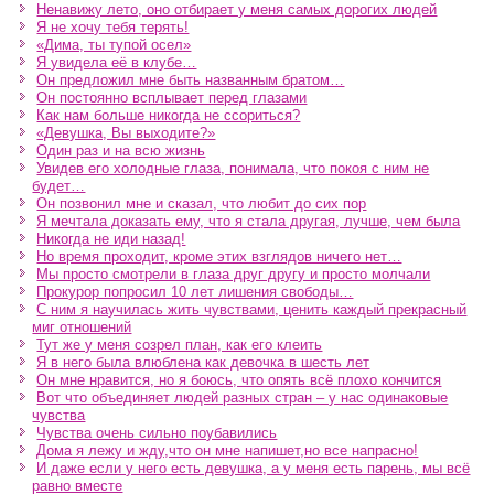
Ненавижу лето, оно отбирает у меня самых дорогих людей
Я не хочу тебя терять!
«Дима, ты тупой осел»
Я увидела её в клубе…
Он предложил мне быть названным братом…
Он постоянно всплывает перед глазами
Как нам больше никогда не ссориться?
«Девушка, Вы выходите?»
Один раз и на всю жизнь
Увидев его холодные глаза, понимала, что покоя с ним не
будет…
Он позвонил мне и сказал, что любит до сих пор
Я мечтала доказать ему, что я стала другая, лучше, чем была
Никогда не иди назад!
Но время проходит, кроме этих взглядов ничего нет…
Мы просто смотрели в глаза друг другу и просто молчали
Прокурор попросил 10 лет лишения свободы…
С ним я научилась жить чувствами, ценить каждый прекрасный
миг отношений
Тут же у меня созрел план, как его клеить
Я в него была влюблена как девочка в шесть лет
Он мне нравится, но я боюсь, что опять всё плохо кончится
Вот что объединяет людей разных стран – у нас одинаковые
чувства
Чувства очень сильно поубавились
Дома я лежу и жду,что он мне напишет,но все напрасно!
И даже если у него есть девушка, а у меня есть парень, мы всё
равно вместе