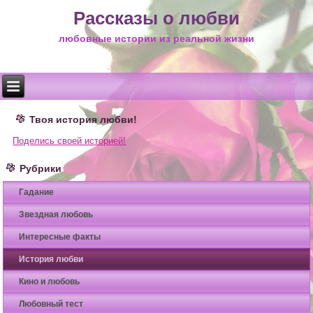
Рассказы о любви
любовные истории из реальной жизни
Твоя история любви!
Поделись своей историей!
Рубрики
Гадание
Звездная любовь
Интересные факты
История любви
Кино и любовь
Любовный тест