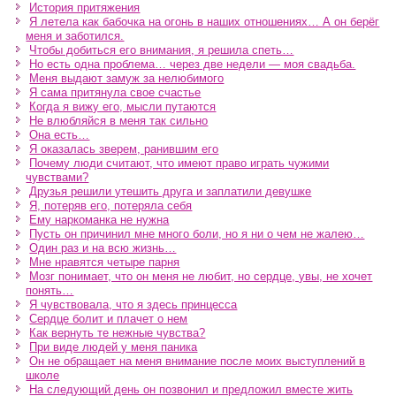
История притяжения
Я летела как бабочка на огонь в наших отношениях… А он берёг
меня и заботился.
Чтобы добиться его внимания, я решила спеть…
Но есть одна проблема… через две недели — моя свадьба.
Меня выдают замуж за нелюбимого
Я сама притянула свое счастье
Когда я вижу его, мысли путаются
Не влюбляйся в меня так сильно
Она есть…
Я оказалась зверем, ранившим его
Почему люди считают, что имеют право играть чужими
чувствами?
Друзья решили утешить друга и заплатили девушке
Я, потеряв его, потеряла себя
Ему наркоманка не нужна
Пусть он причинил мне много боли, но я ни о чем не жалею…
Один раз и на всю жизнь…
Мне нравятся четыре парня
Мозг понимает, что он меня не любит, но сердце, увы, не хочет
понять…
Я чувствовала, что я здесь принцесса
Сердце болит и плачет о нем
Как вернуть те нежные чувства?
При виде людей у меня паника
Он не обращает на меня внимание после моих выступлений в
школе
На следующий день он позвонил и предложил вместе жить