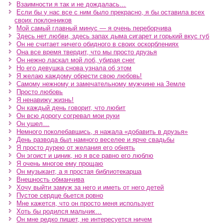
Взаимности я так и не дождалась…
Если бы у нас все с ним было прекрасно, я бы оставила всех
своих поклонников
Мой самый главный минус — я очень переборчива
Здесь нет любви, здесь запах дыма сигарет и горький вкус губ
Он не считает ничего обидного в своих оскорблениях
Она все время твердит, что мы просто друзья
Он нежно ласкал мой лоб, убирая снег
Но его девушка снова узнала об этом
Я желаю каждому обрести свою любовь!
Самому нежному и замечательному мужчине на Земле
Просто любовь
Я ненавижу жизнь!
Он каждый день говорит, что любит
Он всю дорогу согревал мои руки
Он ушел…
Немного поколебавшись, я нажала «добавить в друзья»
День развода был намного веселее и ярче свадьбы
Я просто дурею от желания его обнять
Он эгоист и циник, но я все равно его люблю
Я очень многое ему прощаю
Он музыкант, а я простая библиотекарша
Внешность обманчива
Хочу выйти замуж за него и иметь от него детей
Пустое сердце бьется ровно
Мне кажется, что он просто меня использует
Хоть бы родился мальчик…
Он мне редко пишет, не интересуется ничем