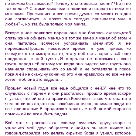
не можем быть вместе? Почему она отвергает меня? Что я не
так делаю? С этими мыслями я ложился и вставал с этими же
мыслями. Просыпаясь я все время думал: «а может сегодня
она согласиться, а может она сегодня признается мне в
любви?», но эта была только моя мечта.
Вскоре у неё появился парень,она мне боялась сказать,чтоб
опять же не обидеть меня,но в тот же вечер я узнал об этом и
она пыталась всячески успокаивать меня,чтоб я не
переживал.Прошло некоторое время, я уже привык ко
всему,но я не смотря на то, что у неё есть парень всё еще
продолжал с ней гулять.Я старался не показывать свою
грусть перед ней,потому что когда она видела мою грусть она
начинала спрашивать,что со мной и не оставляла в покое
пока я ей не скажу,ну конечно это мне нравилось,но всё же не
хотел чтоб она это видела…
Прошёл новый год,я всё еще общался с ней.У неё что то
случилось с парнем и они расстались, прошло время,вскоре
я узнал, что ей кто то нравится.Конечно я знаю что она ни в
чем не виновата,что она влюбчивая очень,понимаю люди не
все одинаковые.Я продолжал ходить с ней домой,старался
помочь ей во всем,быть рядом.
Всё это я рассказывал своему лучшему другу,вскоре я
узнал,что мой друг общается с ней,но он мне ничего не
говорил,старался это делать скрытно.Когда я узнал, которое