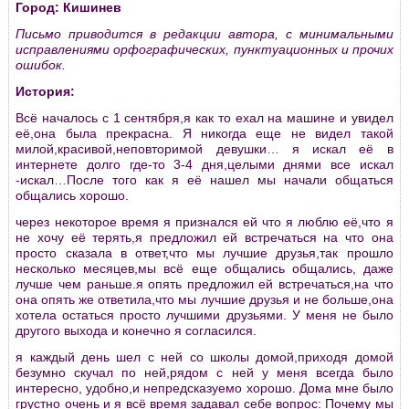
Город: Кишинев
Письмо приводится в редакции автора, с минимальными
исправлениями орфографических, пунктуационных и прочих
ошибок.
История:
Всё началось с 1 сентября,я как то ехал на машине и увидел
её,она была прекрасна. Я никогда еще не видел такой
милой,красивой,неповторимой девушки… я искал её в
интернете долго где-то 3-4 дня,целыми днями все искал
-искал…После того как я её нашел мы начали общаться
общались хорошо.
через некоторое время я признался ей что я люблю её,что я
не хочу её терять,я предложил ей встречаться на что она
просто сказала в ответ,что мы лучшие друзья,так прошло
несколько месяцев,мы всё еще общались общались, даже
лучше чем раньше.я опять предложил ей встречаться,на что
она опять же ответила,что мы лучшие друзья и не больше,она
хотела остаться просто лучшими друзьями. У меня не было
другого выхода и конечно я согласился.
я каждый день шел с ней со школы домой,приходя домой
безумно скучал по ней,рядом с ней у меня всегда было
интересно, удобно,и непредсказуемо хорошо. Дома мне было
грустно очень и я всё время задавал себе вопрос: Почему мы