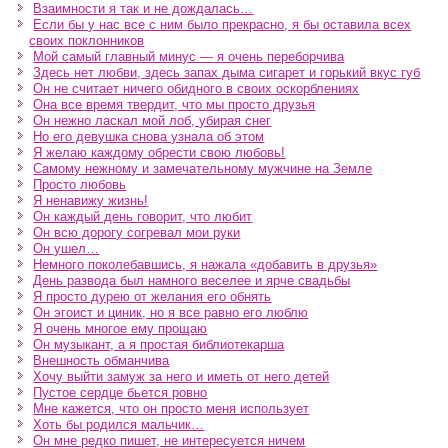
Взаимности я так и не дождалась…
Если бы у нас все с ним было прекрасно, я бы оставила всех
своих поклонников
Мой самый главный минус — я очень переборчива
Здесь нет любви, здесь запах дыма сигарет и горький вкус губ
Он не считает ничего обидного в своих оскорблениях
Она все время твердит, что мы просто друзья
Он нежно ласкал мой лоб, убирая снег
Но его девушка снова узнала об этом
Я желаю каждому обрести свою любовь!
Самому нежному и замечательному мужчине на Земле
Просто любовь
Я ненавижу жизнь!
Он каждый день говорит, что любит
Он всю дорогу согревал мои руки
Он ушел…
Немного поколебавшись, я нажала «добавить в друзья»
День развода был намного веселее и ярче свадьбы
Я просто дурею от желания его обнять
Он эгоист и циник, но я все равно его люблю
Я очень многое ему прощаю
Он музыкант, а я простая библиотекарша
Внешность обманчива
Хочу выйти замуж за него и иметь от него детей
Пустое сердце бьется ровно
Мне кажется, что он просто меня использует
Хоть бы родился мальчик…
Он мне редко пишет, не интересуется ничем