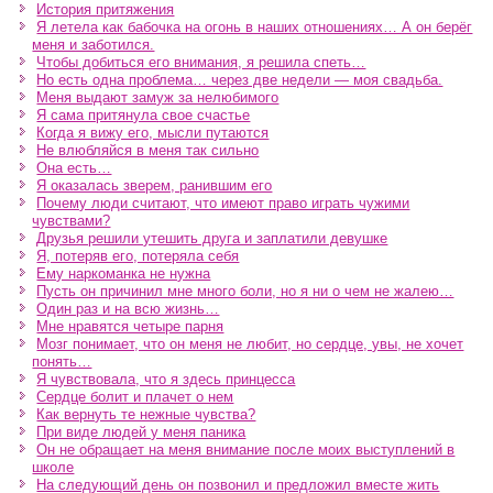
История притяжения
Я летела как бабочка на огонь в наших отношениях… А он берёг
меня и заботился.
Чтобы добиться его внимания, я решила спеть…
Но есть одна проблема… через две недели — моя свадьба.
Меня выдают замуж за нелюбимого
Я сама притянула свое счастье
Когда я вижу его, мысли путаются
Не влюбляйся в меня так сильно
Она есть…
Я оказалась зверем, ранившим его
Почему люди считают, что имеют право играть чужими
чувствами?
Друзья решили утешить друга и заплатили девушке
Я, потеряв его, потеряла себя
Ему наркоманка не нужна
Пусть он причинил мне много боли, но я ни о чем не жалею…
Один раз и на всю жизнь…
Мне нравятся четыре парня
Мозг понимает, что он меня не любит, но сердце, увы, не хочет
понять…
Я чувствовала, что я здесь принцесса
Сердце болит и плачет о нем
Как вернуть те нежные чувства?
При виде людей у меня паника
Он не обращает на меня внимание после моих выступлений в
школе
На следующий день он позвонил и предложил вместе жить