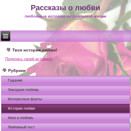
Рассказы о любви
любовные истории из реальной жизни
Твоя история любви!
Поделись своей историей!
Рубрики
Гадание
Звездная любовь
Интересные факты
История любви
Кино и любовь
Любовный тест