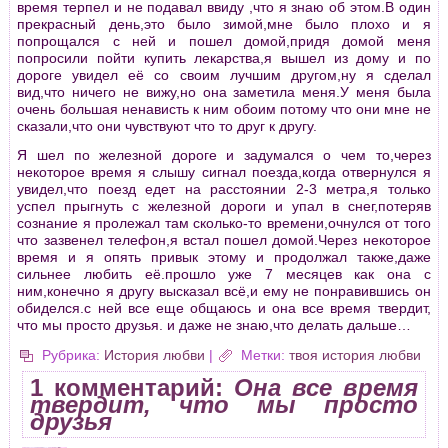
время терпел и не подавал ввиду ,что я знаю об этом.В один
прекрасный день,это было зимой,мне было плохо и я
попрощался с ней и пошел домой,придя домой меня
попросили пойти купить лекарства,я вышел из дому и по
дороге увидел её со своим лучшим другом,ну я сделал
вид,что ничего не вижу,но она заметила меня.У меня была
очень большая ненависть к ним обоим потому что они мне не
сказали,что они чувствуют что то друг к другу.
Я шел по железной дороге и задумался о чем то,через
некоторое время я слышу сигнал поезда,когда отвернулся я
увидел,что поезд едет на расстоянии 2-3 метра,я только
успел прыгнуть с железной дороги и упал в снег,потеряв
сознание я пролежал там сколько-то времени,очнулся от того
что зазвенел телефон,я встал пошел домой.Через некоторое
время и я опять привык этому и продолжал также,даже
сильнее любить её.прошло уже 7 месяцев как она с
ним,конечно я другу высказал всё,и ему не понравившись он
обиделся.с ней все еще общаюсь и она все время твердит,
что мы просто друзья. и даже не знаю,что делать дальше…
Рубрика:
История любви
|
Метки:
твоя история любви
1 комментарий:
Она все время
твердит, что мы просто
друзья