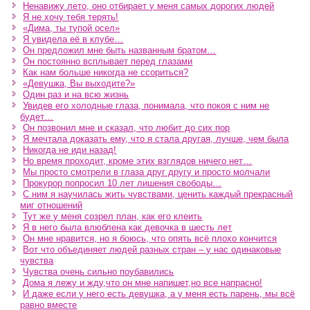
Ненавижу лето, оно отбирает у меня самых дорогих людей
Я не хочу тебя терять!
«Дима, ты тупой осел»
Я увидела её в клубе…
Он предложил мне быть названным братом…
Он постоянно всплывает перед глазами
Как нам больше никогда не ссориться?
«Девушка, Вы выходите?»
Один раз и на всю жизнь
Увидев его холодные глаза, понимала, что покоя с ним не
будет…
Он позвонил мне и сказал, что любит до сих пор
Я мечтала доказать ему, что я стала другая, лучше, чем была
Никогда не иди назад!
Но время проходит, кроме этих взглядов ничего нет…
Мы просто смотрели в глаза друг другу и просто молчали
Прокурор попросил 10 лет лишения свободы…
С ним я научилась жить чувствами, ценить каждый прекрасный
миг отношений
Тут же у меня созрел план, как его клеить
Я в него была влюблена как девочка в шесть лет
Он мне нравится, но я боюсь, что опять всё плохо кончится
Вот что объединяет людей разных стран – у нас одинаковые
чувства
Чувства очень сильно поубавились
Дома я лежу и жду,что он мне напишет,но все напрасно!
И даже если у него есть девушка, а у меня есть парень, мы всё
равно вместе