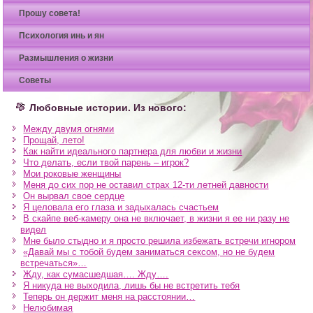
Прошу совета!
Психология инь и ян
Размышления о жизни
Советы
Любовные истории. Из нового:
Между двумя огнями
Прощай, лето!
Как найти идеального партнера для любви и жизни
Что делать, если твой парень – игрок?
Мои роковые женщины
Меня до сих пор не оставил страх 12-ти летней давности
Он вырвал свое сердце
Я целовала его глаза и задыхалась счастьем
В скайпе веб-камеру она не включает, в жизни я ее ни разу не
видел
Мне было стыдно и я просто решила избежать встречи игнором
«Давай мы с тобой будем заниматься сексом, но не будем
встречаться»…
Жду, как сумасшедшая…. Жду….
Я никуда не выходила, лишь бы не встретить тебя
Теперь он держит меня на расстоянии…
Нелюбимая