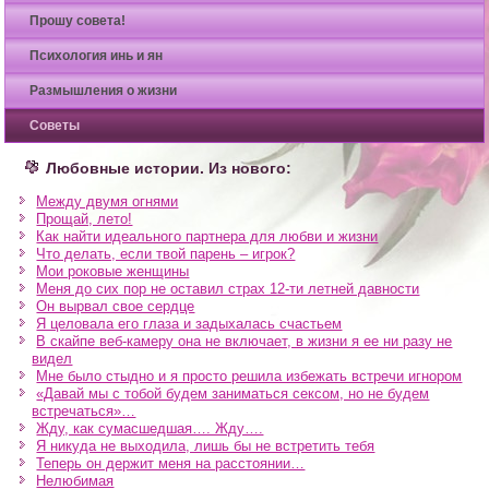
Прошу совета!
Психология инь и ян
Размышления о жизни
Советы
Любовные истории. Из нового:
Между двумя огнями
Прощай, лето!
Как найти идеального партнера для любви и жизни
Что делать, если твой парень – игрок?
Мои роковые женщины
Меня до сих пор не оставил страх 12-ти летней давности
Он вырвал свое сердце
Я целовала его глаза и задыхалась счастьем
В скайпе веб-камеру она не включает, в жизни я ее ни разу не
видел
Мне было стыдно и я просто решила избежать встречи игнором
«Давай мы с тобой будем заниматься сексом, но не будем
встречаться»…
Жду, как сумасшедшая…. Жду….
Я никуда не выходила, лишь бы не встретить тебя
Теперь он держит меня на расстоянии…
Нелюбимая