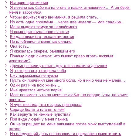
История притяжения
Я летела как бабочка на огонь в наших отношениях… А он берёг
меня и заботился.
Чтобы добиться его внимания, я решила спеть…
Но есть одна проблема… через две недели — моя свадьба.
Меня выдают замуж за нелюбимого
Я сама притянула свое счастье
Когда я вижу его, мысли путаются
Не влюбляйся в меня так сильно
Она есть…
Я оказалась зверем, ранившим его
Почему люди считают, что имеют право играть чужими
чувствами?
Друзья решили утешить друга и заплатили девушке
Я, потеряв его, потеряла себя
Ему наркоманка не нужна
Пусть он причинил мне много боли, но я ни о чем не жалею…
Один раз и на всю жизнь…
Мне нравятся четыре парня
Мозг понимает, что он меня не любит, но сердце, увы, не хочет
понять…
Я чувствовала, что я здесь принцесса
Сердце болит и плачет о нем
Как вернуть те нежные чувства?
При виде людей у меня паника
Он не обращает на меня внимание после моих выступлений в
школе
На следующий день он позвонил и предложил вместе жить