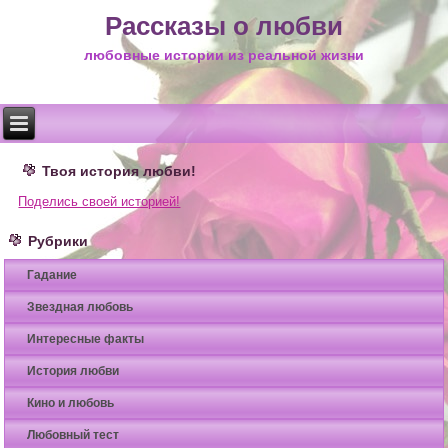
Рассказы о любви
любовные истории из реальной жизни
Твоя история любви!
Поделись своей историей!
Рубрики
Гадание
Звездная любовь
Интересные факты
История любви
Кино и любовь
Любовный тест