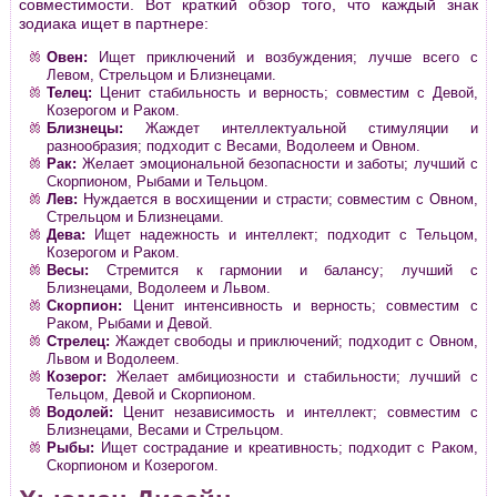
совместимости. Вот краткий обзор того, что каждый знак
зодиака ищет в партнере:
Овен:
Ищет приключений и возбуждения; лучше всего с
Левом, Стрельцом и Близнецами.
Телец:
Ценит стабильность и верность; совместим с Девой,
Козерогом и Раком.
Близнецы:
Жаждет интеллектуальной стимуляции и
разнообразия; подходит с Весами, Водолеем и Овном.
Рак:
Желает эмоциональной безопасности и заботы; лучший с
Скорпионом, Рыбами и Тельцом.
Лев:
Нуждается в восхищении и страсти; совместим с Овном,
Стрельцом и Близнецами.
Дева:
Ищет надежность и интеллект; подходит с Тельцом,
Козерогом и Раком.
Весы:
Стремится к гармонии и балансу; лучший с
Близнецами, Водолеем и Львом.
Скорпион:
Ценит интенсивность и верность; совместим с
Раком, Рыбами и Девой.
Стрелец:
Жаждет свободы и приключений; подходит с Овном,
Львом и Водолеем.
Козерог:
Желает амбициозности и стабильности; лучший с
Тельцом, Девой и Скорпионом.
Водолей:
Ценит независимость и интеллект; совместим с
Близнецами, Весами и Стрельцом.
Рыбы:
Ищет сострадание и креативность; подходит с Раком,
Скорпионом и Козерогом.