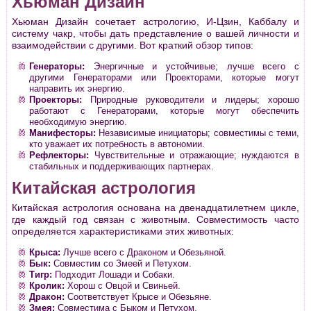
Хьюман Дизайн
Хьюман Дизайн сочетает астрологию, И-Цзин, Каббалу и
систему чакр, чтобы дать представление о вашей личности и
взаимодействии с другими. Вот краткий обзор типов:
Генераторы:
Энергичные и устойчивые; лучше всего с
другими Генераторами или Проекторами, которые могут
направить их энергию.
Проекторы:
Природные руководители и лидеры; хорошо
работают с Генераторами, которые могут обеспечить
необходимую энергию.
Манифесторы:
Независимые инициаторы; совместимы с теми,
кто уважает их потребность в автономии.
Рефлекторы:
Чувствительные и отражающие; нуждаются в
стабильных и поддерживающих партнерах.
Китайская астрология
Китайская астрология основана на двенадцатилетнем цикле,
где каждый год связан с животным. Совместимость часто
определяется характеристиками этих животных:
Крыса:
Лучше всего с Драконом и Обезьяной.
Бык:
Совместим со Змеей и Петухом.
Тигр:
Подходит Лошади и Собаки.
Кролик:
Хорош с Овцой и Свиньей.
Дракон:
Соответствует Крысе и Обезьяне.
Змея:
Совместима с Быком и Петухом.