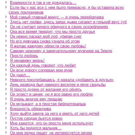
Взаимности я так и не дождалась…
Если бы у нас все с ним было прекрасно, я бы оставила всех
своих поклонников
Мой самый главный минус — я очень переборчива
Здесь нет любви, здесь запах дыма сигарет и горький вкус губ
Он не считает ничего обидного в своих оскорблениях
Она все время твердит, что мы просто друзья
Он нежно ласкал мой лоб, убирая снег
Но его девушка снова узнала об этом
Я желаю каждому обрести свою любовь!
Самому нежному и замечательному мужчине на Земле
Просто любовь
Я ненавижу жизнь!
Он каждый день говорит, что любит
Он всю дорогу согревал мои руки
Он ушел…
Немного поколебавшись, я нажала «добавить в друзья»
День развода был намного веселее и ярче свадьбы
Я просто дурею от желания его обнять
Он эгоист и циник, но я все равно его люблю
Я очень многое ему прощаю
Он музыкант, а я простая библиотекарша
Внешность обманчива
Хочу выйти замуж за него и иметь от него детей
Пустое сердце бьется ровно
Мне кажется, что он просто меня использует
Хоть бы родился мальчик…
Он мне редко пишет, не интересуется ничем