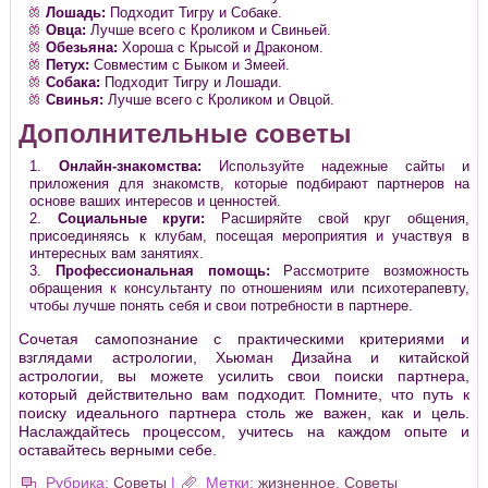
Лошадь:
Подходит Тигру и Собаке.
Овца:
Лучше всего с Кроликом и Свиньей.
Обезьяна:
Хороша с Крысой и Драконом.
Петух:
Совместим с Быком и Змеей.
Собака:
Подходит Тигру и Лошади.
Свинья:
Лучше всего с Кроликом и Овцой.
Дополнительные советы
Онлайн-знакомства:
Используйте надежные сайты и
приложения для знакомств, которые подбирают партнеров на
основе ваших интересов и ценностей.
Социальные круги:
Расширяйте свой круг общения,
присоединяясь к клубам, посещая мероприятия и участвуя в
интересных вам занятиях.
Профессиональная помощь:
Рассмотрите возможность
обращения к консультанту по отношениям или психотерапевту,
чтобы лучше понять себя и свои потребности в партнере.
Сочетая самопознание с практическими критериями и
взглядами астрологии, Хьюман Дизайна и китайской
астрологии, вы можете усилить свои поиски партнера,
который действительно вам подходит. Помните, что путь к
поиску идеального партнера столь же важен, как и цель.
Наслаждайтесь процессом, учитесь на каждом опыте и
оставайтесь верными себе.
Рубрика:
Советы
|
Метки:
жизненное
,
Советы