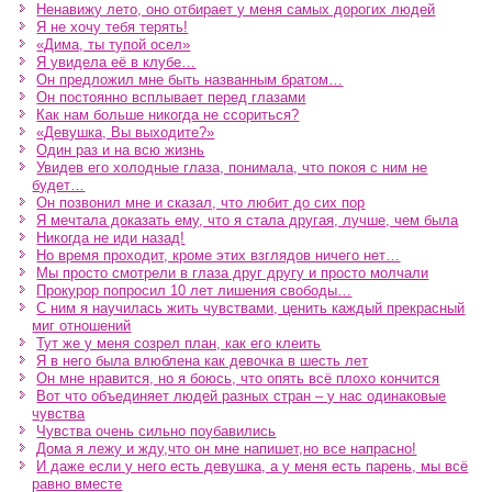
Ненавижу лето, оно отбирает у меня самых дорогих людей
Я не хочу тебя терять!
«Дима, ты тупой осел»
Я увидела её в клубе…
Он предложил мне быть названным братом…
Он постоянно всплывает перед глазами
Как нам больше никогда не ссориться?
«Девушка, Вы выходите?»
Один раз и на всю жизнь
Увидев его холодные глаза, понимала, что покоя с ним не
будет…
Он позвонил мне и сказал, что любит до сих пор
Я мечтала доказать ему, что я стала другая, лучше, чем была
Никогда не иди назад!
Но время проходит, кроме этих взглядов ничего нет…
Мы просто смотрели в глаза друг другу и просто молчали
Прокурор попросил 10 лет лишения свободы…
С ним я научилась жить чувствами, ценить каждый прекрасный
миг отношений
Тут же у меня созрел план, как его клеить
Я в него была влюблена как девочка в шесть лет
Он мне нравится, но я боюсь, что опять всё плохо кончится
Вот что объединяет людей разных стран – у нас одинаковые
чувства
Чувства очень сильно поубавились
Дома я лежу и жду,что он мне напишет,но все напрасно!
И даже если у него есть девушка, а у меня есть парень, мы всё
равно вместе