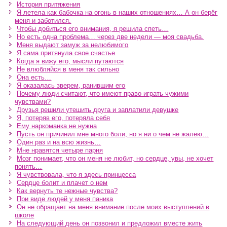
История притяжения
Я летела как бабочка на огонь в наших отношениях… А он берёг
меня и заботился.
Чтобы добиться его внимания, я решила спеть…
Но есть одна проблема… через две недели — моя свадьба.
Меня выдают замуж за нелюбимого
Я сама притянула свое счастье
Когда я вижу его, мысли путаются
Не влюбляйся в меня так сильно
Она есть…
Я оказалась зверем, ранившим его
Почему люди считают, что имеют право играть чужими
чувствами?
Друзья решили утешить друга и заплатили девушке
Я, потеряв его, потеряла себя
Ему наркоманка не нужна
Пусть он причинил мне много боли, но я ни о чем не жалею…
Один раз и на всю жизнь…
Мне нравятся четыре парня
Мозг понимает, что он меня не любит, но сердце, увы, не хочет
понять…
Я чувствовала, что я здесь принцесса
Сердце болит и плачет о нем
Как вернуть те нежные чувства?
При виде людей у меня паника
Он не обращает на меня внимание после моих выступлений в
школе
На следующий день он позвонил и предложил вместе жить