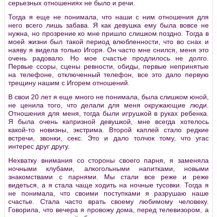
серьезных отношениях не было и речи.
Тогда я еще не понимала, что наши с ним отношения для
него всего лишь забава. Я как девушка ему была вовсе не
нужна, но прозрение ко мне пришло слишком поздно. Тогда в
моей жизни был такой период влюбленности, что во снах и
наяву я видела только Игоря. Он часто мне снился, меня это
очень радовало. Но мое счастье продлилось не долго.
Первые ссоры, сцены ревности, обиды, первые непринятые
на телефоне, отключенный телефон, все это дало первую
трещину нашим с Игорем отношений.
В свои 20 лет я еще много не понимала, была слишком юной,
не ценила того, что делали для меня окружающие люди.
Отношения для меня, тогда были игрушкой в руках ребенка.
Я была очень капризной девушкой, мне всегда хотелось
какой-то новизны, экстрима. Второй каплей стало редкие
встречи, звонки, секс. Это и дало толчок тому, что угас
интерес друг другу.
Нехватку внимания со стороны своего парня, я заменяла
ночными клубами, алкогольными напитками, новыми
знакомствами с парнями. Мы стали все реже и реже
видеться, а я стала чаще ходить на ночные тусовки. Тогда я
не понимала, что своими поступками я разрушаю наше
счастье. Стала часто врать своему любимому человеку.
Говорила, что вечера я провожу дома, перед телевизором, а