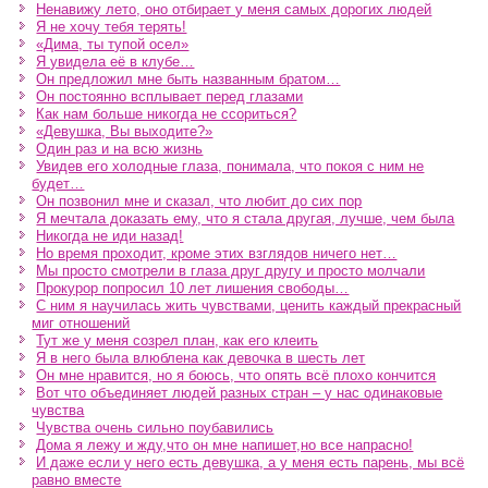
Ненавижу лето, оно отбирает у меня самых дорогих людей
Я не хочу тебя терять!
«Дима, ты тупой осел»
Я увидела её в клубе…
Он предложил мне быть названным братом…
Он постоянно всплывает перед глазами
Как нам больше никогда не ссориться?
«Девушка, Вы выходите?»
Один раз и на всю жизнь
Увидев его холодные глаза, понимала, что покоя с ним не
будет…
Он позвонил мне и сказал, что любит до сих пор
Я мечтала доказать ему, что я стала другая, лучше, чем была
Никогда не иди назад!
Но время проходит, кроме этих взглядов ничего нет…
Мы просто смотрели в глаза друг другу и просто молчали
Прокурор попросил 10 лет лишения свободы…
С ним я научилась жить чувствами, ценить каждый прекрасный
миг отношений
Тут же у меня созрел план, как его клеить
Я в него была влюблена как девочка в шесть лет
Он мне нравится, но я боюсь, что опять всё плохо кончится
Вот что объединяет людей разных стран – у нас одинаковые
чувства
Чувства очень сильно поубавились
Дома я лежу и жду,что он мне напишет,но все напрасно!
И даже если у него есть девушка, а у меня есть парень, мы всё
равно вместе