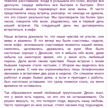
тяжелое расставание. Когда я услышала его голос, внутри все
дрогнуло, сердце забилось все быстрее и быстрее. Этот
спонтанный звонок перевернул всю мою жизнь. Я часто
представляла нашу встречу, разговор, но никогда не думала,
что это станет реальностью. Мы проговорили так более трех
часов, говорили обо всем, радовались, как в первый день
нашей встречи. На следующий день мы договорились
встретиться, в кафе.
Наша встреча доказала то, что наши чувства не угасли, они
живы и взаимны. В тот вечер мы были счастливы, сидели,
пили кофе, вспоминали счастливые моменты нашей жизни,
смеялись, целовались, держались за руки. Мне было
настолько хорошо с Денисом, что я забыла обо всем, даже
забыла на некоторое время, что у меня есть любимый
парень. Дала волю своим чувствам. Наши встречи с моим
бывшим парнем стали частыми, с Игорем мы виделись все
реже и реже. С ним мы ограничивались лишь телефонными
звонками и встречами два раза в неделю. Он слишком много
работал и редко бывал дома, а если и приходил с работы,
был настолько уставшим, что сразу ложился спать, на меня
времени не оставалось.
Так образовался некий любовный треугольник. Денис знал,
что у меня есть парень, но его это не останавливало. Он
решил вернуть, то, что потерял тогда, вернуть нашу любовь.
Часто приходил ко мне ночью, стоял часами под подъездом,