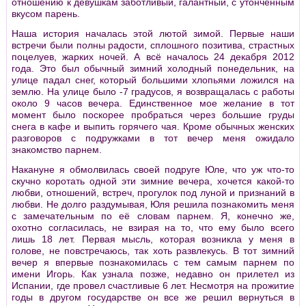
отношению к девушкам заботливый, галантный, с утонченным
вкусом парень.
Наша история началась этой лютой зимой. Первые наши
встречи были полны радости, сплошного позитива, страстных
поцелуев, жарких ночей. А всё началось 24 декабря 2012
года. Это был обычный зимний холодный понедельник, на
улице падал снег, который большими хлопьями ложился на
землю. На улице было -7 градусов, я возвращалась с работы
около 9 часов вечера. Единственное мое желание в тот
момент было поскорее пробраться через большие груды
снега в кафе и выпить горячего чая. Кроме обычных женских
разговоров с подружками в тот вечер меня ожидало
знакомство парнем.
Накануне я обмолвилась своей подруге Юле, что уж что-то
скучно коротать одной эти зимние вечера, хочется какой-то
любви, отношений, встреч, прогулок под луной и признаний в
любви. Не долго раздумывая, Юля решила познакомить меня
с замечательным по её словам парнем. Я, конечно же,
охотно согласилась, не взирая на то, что ему было всего
лишь 18 лет. Первая мысль, которая возникла у меня в
голове, не повстречаюсь, так хоть развлекусь. В тот зимний
вечер я впервые познакомилась с тем самым парнем по
имени Игорь. Как узнала позже, недавно он прилетел из
Испании, где провел счастливые 6 лет. Несмотря на прожитие
годы в другом государстве он все же решил вернуться в