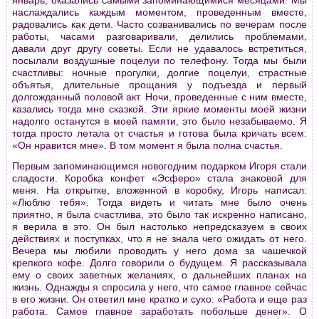
наслаждались каждым моментом, проведенным вместе,
радовались как дети. Часто созванивались по вечерам после
работы, часами разговаривали, делились проблемами,
давали друг другу советы. Если не удавалось встретиться,
посылали воздушные поцелуи по телефону. Тогда мы были
счастливы: ночные прогулки, долгие поцелуи, страстные
объятья, длительные прощания у подъезда и первый
долгожданный половой акт. Ночи, проведенные с ним вместе,
казались тогда мне сказкой. Эти яркие моменты моей жизни
надолго останутся в моей памяти, это было незабываемо. Я
тогда просто летала от счастья и готова была кричать всем:
«Он нравится мне». В том момент я была полна счастья.
Первым запоминающимся новогодним подарком Игоря стали
сладости. Коробка конфет «Эсферо» стала знаковой для
меня. На открытке, вложенной в коробку, Игорь написал:
«Люблю тебя». Тогда видеть и читать мне было очень
приятно, я была счастлива, это было так искренно написано,
я верила в это. Он был настолько непредсказуем в своих
действиях и поступках, что я не знала чего ожидать от него.
Вечера мы любили проводить у него дома за чашечкой
крепкого кофе. Долго говорили о будущем. Я рассказывала
ему о своих заветных желаниях, о дальнейших планах на
жизнь. Однажды я спросила у него, что самое главное сейчас
в его жизни. Он ответил мне кратко и сухо: «Работа и еще раз
работа. Самое главное заработать побольше денег». О