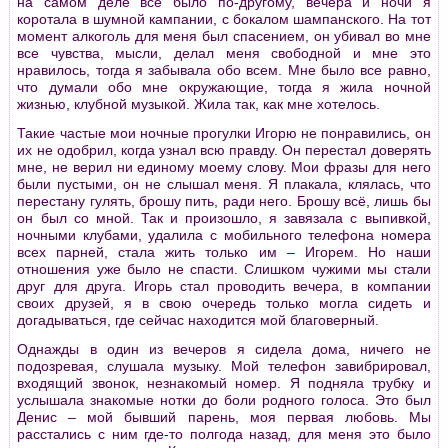
на самом деле всё было по-другому, вечера и ночи я
коротала в шумной кампании, с бокалом шампанского. На тот
момент алкоголь для меня был спасением, он убивал во мне
все чувства, мысли, делал меня свободной и мне это
нравилось, тогда я забывала обо всем. Мне было все равно,
что думали обо мне окружающие, тогда я жила ночной
жизнью, клубной музыкой. Жила так, как мне хотелось.
Такие частые мои ночные прогулки Игорю не понравились, он
их не одобрил, когда узнал всю правду. Он перестал доверять
мне, не верил ни единому моему слову. Мои фразы для него
были пустыми, он не слышал меня. Я плакала, клялась, что
перестану гулять, брошу пить, ради него. Брошу всё, лишь бы
он был со мной. Так и произошло, я завязала с выпивкой,
ночными клубами, удалила с мобильного телефона номера
всех парней, стала жить только им – Игорем. Но наши
отношения уже было не спасти. Слишком чужими мы стали
друг для друга. Игорь стал проводить вечера, в компании
своих друзей, я в свою очередь только могла сидеть и
догадываться, где сейчас находится мой благоверный.
Однажды в один из вечеров я сидела дома, ничего не
подозревая, слушала музыку. Мой телефон завибрировал,
входящий звонок, незнакомый номер. Я подняла трубку и
услышала знакомые нотки до боли родного голоса. Это был
Денис – мой бывший парень, моя первая любовь. Мы
расстались с ним где-то полгода назад, для меня это было