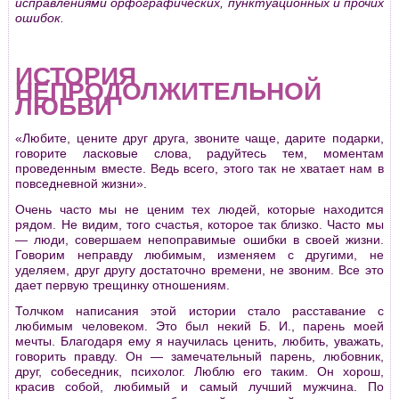
исправлениями орфографических, пунктуационных и прочих
ошибок.
ИСТОРИЯ
НЕПРОДОЛЖИТЕЛЬНОЙ
ЛЮБВИ
«Любите, цените друг друга, звоните чаще, дарите подарки,
говорите ласковые слова, радуйтесь тем, моментам
проведенным вместе. Ведь всего, этого так не хватает нам в
повседневной жизни».
Очень часто мы не ценим тех людей, которые находится
рядом. Не видим, того счастья, которое так близко. Часто мы
— люди, совершаем непоправимые ошибки в своей жизни.
Говорим неправду любимым, изменяем с другими, не
уделяем, друг другу достаточно времени, не звоним. Все это
дает первую трещинку отношениям.
Толчком написания этой истории стало расставание с
любимым человеком. Это был некий Б. И., парень моей
мечты. Благодаря ему я научилась ценить, любить, уважать,
говорить правду. Он — замечательный парень, любовник,
друг, собеседник, психолог. Люблю его таким. Он хорош,
красив собой, любимый и самый лучший мужчина. По