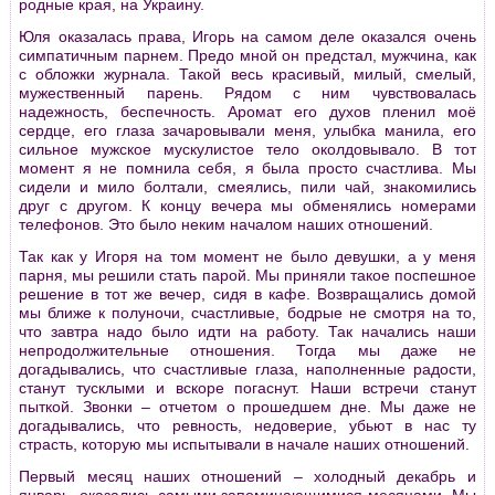
родные края, на Украину.
Юля оказалась права, Игорь на самом деле оказался очень
симпатичным парнем. Предо мной он предстал, мужчина, как
с обложки журнала. Такой весь красивый, милый, смелый,
мужественный парень. Рядом с ним чувствовалась
надежность, беспечность. Аромат его духов пленил моё
сердце, его глаза зачаровывали меня, улыбка манила, его
сильное мужское мускулистое тело околдовывало. В тот
момент я не помнила себя, я была просто счастлива. Мы
сидели и мило болтали, смеялись, пили чай, знакомились
друг с другом. К концу вечера мы обменялись номерами
телефонов. Это было неким началом наших отношений.
Так как у Игоря на том момент не было девушки, а у меня
парня, мы решили стать парой. Мы приняли такое поспешное
решение в тот же вечер, сидя в кафе. Возвращались домой
мы ближе к полуночи, счастливые, бодрые не смотря на то,
что завтра надо было идти на работу. Так начались наши
непродолжительные отношения. Тогда мы даже не
догадывались, что счастливые глаза, наполненные радости,
станут тусклыми и вскоре погаснут. Наши встречи станут
пыткой. Звонки – отчетом о прошедшем дне. Мы даже не
догадывались, что ревность, недоверие, убьют в нас ту
страсть, которую мы испытывали в начале наших отношений.
Первый месяц наших отношений – холодный декабрь и
январь, оказались самыми запоминающимися месяцами. Мы