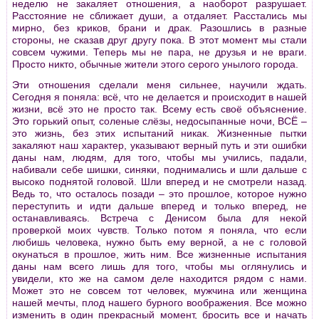
неделю не закаляет отношения, а наоборот разрушает.
Расстояние не сближает души, а отдаляет. Расстались мы
мирно, без криков, брани и драк. Разошлись в разные
стороны, не сказав друг другу пока. В этот момент мы стали
совсем чужими. Теперь мы не пара, не друзья и не враги.
Просто никто, обычные жители этого серого унылого города.
Эти отношения сделали меня сильнее, научили ждать.
Сегодня я поняла: всё, что не делается и происходит в нашей
жизни, всё это не просто так. Всему есть своё объяснение.
Это горький опыт, соленые слёзы, недосыпанные ночи, ВСЁ –
это жизнь, без этих испытаний никак. Жизненные пытки
закаляют наш характер, указывают верный путь и эти ошибки
даны нам, людям, для того, чтобы мы учились, падали,
набивали себе шишки, синяки, поднимались и шли дальше с
высоко поднятой головой. Шли вперед и не смотрели назад.
Ведь то, что осталось позади – это прошлое, которое нужно
переступить и идти дальше вперед и только вперед, не
останавливаясь. Встреча с Денисом была для некой
проверкой моих чувств. Только потом я поняла, что если
любишь человека, нужно быть ему верной, а не с головой
окунаться в прошлое, жить ним. Все жизненные испытания
даны нам всего лишь для того, чтобы мы оглянулись и
увидели, кто же на самом деле находится рядом с нами.
Может это не совсем тот человек, мужчина или женщина
нашей мечты, плод нашего бурного воображения. Все можно
изменить в один прекрасный момент, бросить все и начать