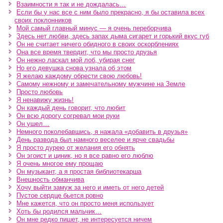
Взаимности я так и не дождалась…
Если бы у нас все с ним было прекрасно, я бы оставила всех
своих поклонников
Мой самый главный минус — я очень переборчива
Здесь нет любви, здесь запах дыма сигарет и горький вкус губ
Он не считает ничего обидного в своих оскорблениях
Она все время твердит, что мы просто друзья
Он нежно ласкал мой лоб, убирая снег
Но его девушка снова узнала об этом
Я желаю каждому обрести свою любовь!
Самому нежному и замечательному мужчине на Земле
Просто любовь
Я ненавижу жизнь!
Он каждый день говорит, что любит
Он всю дорогу согревал мои руки
Он ушел…
Немного поколебавшись, я нажала «добавить в друзья»
День развода был намного веселее и ярче свадьбы
Я просто дурею от желания его обнять
Он эгоист и циник, но я все равно его люблю
Я очень многое ему прощаю
Он музыкант, а я простая библиотекарша
Внешность обманчива
Хочу выйти замуж за него и иметь от него детей
Пустое сердце бьется ровно
Мне кажется, что он просто меня использует
Хоть бы родился мальчик…
Он мне редко пишет, не интересуется ничем