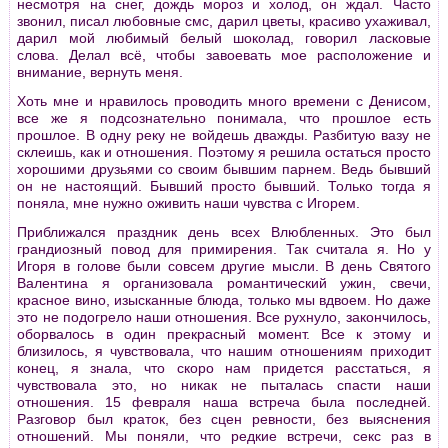
несмотря на снег, дождь мороз и холод, он ждал. Часто
звонил, писал любовные смс, дарил цветы, красиво ухаживал,
дарил мой любимый белый шоколад, говорил ласковые
слова. Делал всё, чтобы завоевать мое расположение и
внимание, вернуть меня.
Хоть мне и нравилось проводить много времени с Денисом,
все же я подсознательно понимала, что прошлое есть
прошлое. В одну реку не войдешь дважды. Разбитую вазу не
склеишь, как и отношения. Поэтому я решила остаться просто
хорошими друзьями со своим бывшим парнем. Ведь бывший
он не настоящий. Бывший просто бывший. Только тогда я
поняла, мне нужно оживить наши чувства с Игорем.
Приближался праздник день всех Влюбленных. Это был
грандиозный повод для примирения. Так считала я. Но у
Игоря в голове были совсем другие мысли. В день Святого
Валентина я организовала романтический ужин, свечи,
красное вино, изысканные блюда, только мы вдвоем. Но даже
это не подогрело наши отношения. Все рухнуло, закончилось,
оборвалось в один прекрасный момент. Все к этому и
близилось, я чувствовала, что нашим отношениям приходит
конец, я знала, что скоро нам придется расстаться, я
чувствовала это, но никак не пыталась спасти наши
отношения. 15 февраля наша встреча была последней.
Разговор был краток, без сцен ревности, без выяснения
отношений. Мы поняли, что редкие встречи, секс раз в