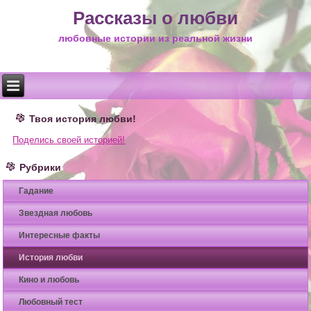
Рассказы о любви
любовные истории из реальной жизни
Твоя история любви!
Поделись своей историей!
Рубрики
Гадание
Звездная любовь
Интересные факты
История любви
Кино и любовь
Любовный тест