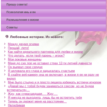
Прошу совета!
Психология инь и ян
Размышления о жизни
Советы
Любовные истории. Из нового:
Между двумя огнями
Прощай, лето!
Как найти идеального партнера для любви и жизни
Что делать, если твой парень – игрок?
Мои роковые женщины
Меня до сих пор не оставил страх 12-ти летней давности
Он вырвал свое сердце
Я целовала его глаза и задыхалась счастьем
В скайпе веб-камеру она не включает, в жизни я ее ни разу не
видел
Мне было стыдно и я просто решила избежать встречи игнором
«Давай мы с тобой будем заниматься сексом, но не будем
встречаться»…
Жду, как сумасшедшая…. Жду….
Я никуда не выходила, лишь бы не встретить тебя
Теперь он держит меня на расстоянии…
Нелюбимая