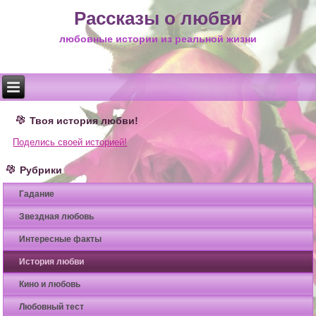
Рассказы о любви
любовные истории из реальной жизни
Твоя история любви!
Поделись своей историей!
Рубрики
Гадание
Звездная любовь
Интересные факты
История любви
Кино и любовь
Любовный тест