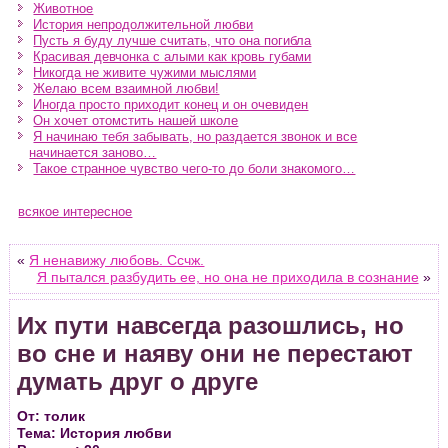
Животное
История непродолжительной любви
Пусть я буду лучше считать, что она погибла
Красивая девчонка с алыми как кровь губами
Никогда не живите чужими мыслями
Желаю всем взаимной любви!
Иногда просто приходит конец и он очевиден
Он хочет отомстить нашей школе
Я начинаю тебя забывать, но раздается звонок и все
начинается заново…
Такое странное чувство чего-то до боли знакомого…
всякое интересное
«
Я ненавижу любовь. Ссчж.
Я пытался разбудить ее, но она не приходила в сознание
»
Их пути навсегда разошлись, но
во сне и наяву они не перестают
думать друг о друге
От: толик
Тема: История любви