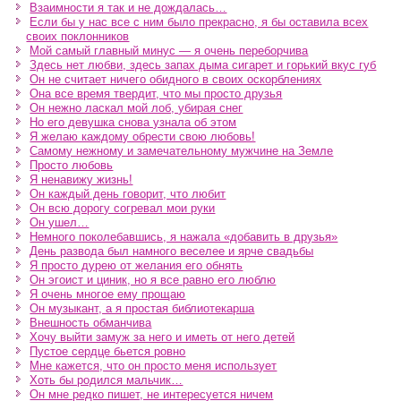
Взаимности я так и не дождалась…
Если бы у нас все с ним было прекрасно, я бы оставила всех
своих поклонников
Мой самый главный минус — я очень переборчива
Здесь нет любви, здесь запах дыма сигарет и горький вкус губ
Он не считает ничего обидного в своих оскорблениях
Она все время твердит, что мы просто друзья
Он нежно ласкал мой лоб, убирая снег
Но его девушка снова узнала об этом
Я желаю каждому обрести свою любовь!
Самому нежному и замечательному мужчине на Земле
Просто любовь
Я ненавижу жизнь!
Он каждый день говорит, что любит
Он всю дорогу согревал мои руки
Он ушел…
Немного поколебавшись, я нажала «добавить в друзья»
День развода был намного веселее и ярче свадьбы
Я просто дурею от желания его обнять
Он эгоист и циник, но я все равно его люблю
Я очень многое ему прощаю
Он музыкант, а я простая библиотекарша
Внешность обманчива
Хочу выйти замуж за него и иметь от него детей
Пустое сердце бьется ровно
Мне кажется, что он просто меня использует
Хоть бы родился мальчик…
Он мне редко пишет, не интересуется ничем