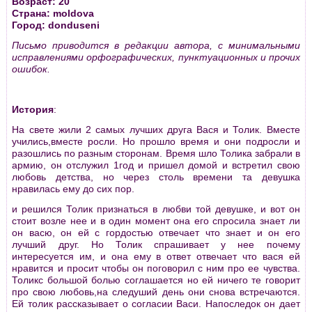
Возраст: 20
Страна: moldova
Город: donduseni
Письмо приводится в редакции автора, с минимальными
исправлениями орфографических, пунктуационных и прочих
ошибок.
История
:
На свете жили 2 самых лучших друга Вася и Толик. Вместе
учились,вместе росли. Но прошло время и они подросли и
разошлись по разным сторонам. Время шло Толика забрали в
армию, он отслужил 1год и пришел домой и встретил свою
любовь детства, но через столь времени та девушка
нравилась ему до сих пор.
и решился Толик признаться в любви той девушке, и вот он
стоит возле нее и в один момент она его спросила знает ли
он васю, он ей с гордостью отвечает что знает и он его
лучший друг. Но Толик спрашивает у нее почему
интересуется им, и она ему в ответ отвечает что вася ей
нравится и просит чтобы он поговорил с ним про ее чувства.
Толикс большой болью соглашается но ей ничего те говорит
про свою любовь,на следуший день они снова встречаются.
Ей толик рассказывает о согласии Васи. Напоследок он дает