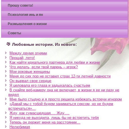
Прошу совета!
Психология инь и ян
Размышления о жизни
Советы
Любовные истории. Из нового:
Между двумя огнями
Прощай, лето!
Как найти идеального партнера для любви и жизни
Что делать, если твой парень – игрок?
Мои роковые женщины
Меня до сих пор не оставил страх 12-ти летней давности
Он вырвал свое сердце
Я целовала его глаза и задыхалась счастьем
В скайпе веб-камеру она не включает, в жизни я ее ни разу не
видел
Мне было стыдно и я просто решила избежать встречи игнором
«Давай мы с тобой будем заниматься сексом, но не будем
встречаться»…
Жду, как сумасшедшая…. Жду….
Я никуда не выходила, лишь бы не встретить тебя
Теперь он держит меня на расстоянии…
Нелюбимая