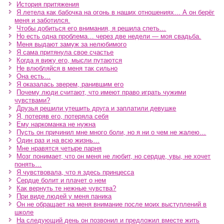
История притяжения
Я летела как бабочка на огонь в наших отношениях… А он берёг
меня и заботился.
Чтобы добиться его внимания, я решила спеть…
Но есть одна проблема… через две недели — моя свадьба.
Меня выдают замуж за нелюбимого
Я сама притянула свое счастье
Когда я вижу его, мысли путаются
Не влюбляйся в меня так сильно
Она есть…
Я оказалась зверем, ранившим его
Почему люди считают, что имеют право играть чужими
чувствами?
Друзья решили утешить друга и заплатили девушке
Я, потеряв его, потеряла себя
Ему наркоманка не нужна
Пусть он причинил мне много боли, но я ни о чем не жалею…
Один раз и на всю жизнь…
Мне нравятся четыре парня
Мозг понимает, что он меня не любит, но сердце, увы, не хочет
понять…
Я чувствовала, что я здесь принцесса
Сердце болит и плачет о нем
Как вернуть те нежные чувства?
При виде людей у меня паника
Он не обращает на меня внимание после моих выступлений в
школе
На следующий день он позвонил и предложил вместе жить