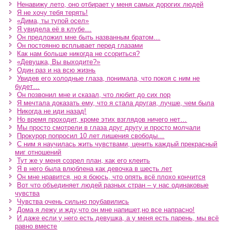
Ненавижу лето, оно отбирает у меня самых дорогих людей
Я не хочу тебя терять!
«Дима, ты тупой осел»
Я увидела её в клубе…
Он предложил мне быть названным братом…
Он постоянно всплывает перед глазами
Как нам больше никогда не ссориться?
«Девушка, Вы выходите?»
Один раз и на всю жизнь
Увидев его холодные глаза, понимала, что покоя с ним не
будет…
Он позвонил мне и сказал, что любит до сих пор
Я мечтала доказать ему, что я стала другая, лучше, чем была
Никогда не иди назад!
Но время проходит, кроме этих взглядов ничего нет…
Мы просто смотрели в глаза друг другу и просто молчали
Прокурор попросил 10 лет лишения свободы…
С ним я научилась жить чувствами, ценить каждый прекрасный
миг отношений
Тут же у меня созрел план, как его клеить
Я в него была влюблена как девочка в шесть лет
Он мне нравится, но я боюсь, что опять всё плохо кончится
Вот что объединяет людей разных стран – у нас одинаковые
чувства
Чувства очень сильно поубавились
Дома я лежу и жду,что он мне напишет,но все напрасно!
И даже если у него есть девушка, а у меня есть парень, мы всё
равно вместе