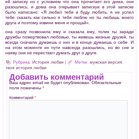
ей записку но с условием что она прочитает его дома, они
разошлись, и дома она открывает запискуи в этой записке
было написано: «Я любил тебя и буду любить, я не успел
тебе сказать как сильно я тебя люблю но ты любишь моего
друга и поэтому извини меня и прощай».
она сразу позвонила ему и сказала ему, толик ты заради
дружбы пожертвовал любовью, ты живешь жизнью друзей, ты
всегда сначала думаешь о них и в конце думаешь о себе. И
на этом моменте их пути навсегда разошлись, но во сне и
наяву они не перестают думать друг о друге.
Рубрика:
История любви
|
Метки:
мужская версия
,
твоя история любви
Добавить комментарий
Ваш адрес email не будет опубликован.
Обязательные
поля помечены
*
Комментарий
*