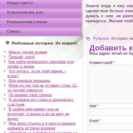
Прошу совета!
Знаете когда я ему ск
сделал мне больно очен
Психология инь и ян
думать о нем, не разг
принцесса. Желаю чтоб
Размышления о жизни
Советы
Рубрика:
История л
Любовные истории. Из нового:
Добавить 
Между двумя огнями
Ваш адрес email не б
Прощай, лето!
Как найти идеального партнера для
Комментарий
*
любви и жизни
Что делать, если твой парень –
игрок?
Мои роковые женщины
Меня до сих пор не оставил страх 12-
ти летней давности
Он вырвал свое сердце
Я целовала его глаза и задыхалась
счастьем
Имя
*
В скайпе веб-камеру она не
включает, в жизни я ее ни разу не
видел
Email
*
Мне было стыдно и я просто решила
избежать встречи игнором
«Давай мы с тобой будем заниматься