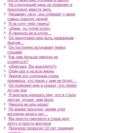
На следующий день он позвонил и
предложил вместе жить
Ненавижу лето, оно отбирает у меня
самых дорогих людей
Я не хочу тебя терять!
«Дима, ты тупой осел»
Я увидела её в клубе…
Он предложил мне быть названным
братом…
Он постоянно всплывает перед
глазами
Как нам больше никогда не
ссориться?
«Девушка, Вы выходите?»
Один раз и на всю жизнь
Увидев его холодные глаза,
понимала, что покоя с ним не будет…
Он позвонил мне и сказал, что любит
до сих пор
Я мечтала доказать ему, что я стала
другая, лучше, чем была
Никогда не иди назад!
Но время проходит, кроме этих
взглядов ничего нет…
Мы просто смотрели в глаза друг
другу и просто молчали
Прокурор попросил 10 лет лишения
свободы…