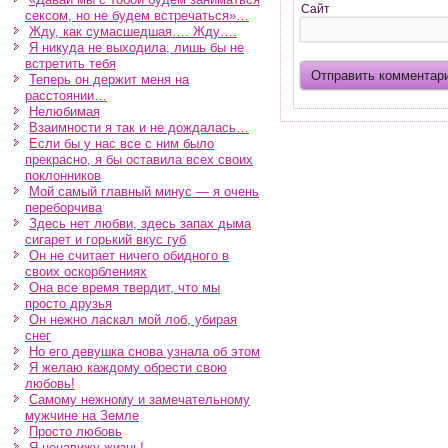
Сайт
сексом, но не будем встречаться»…
Жду, как сумасшедшая…. Жду….
Я никуда не выходила, лишь бы не
встретить тебя
Теперь он держит меня на
расстоянии…
Нелюбимая
Взаимности я так и не дождалась…
Если бы у нас все с ним было
прекрасно, я бы оставила всех своих
поклонников
Мой самый главный минус — я очень
переборчива
Здесь нет любви, здесь запах дыма
сигарет и горький вкус губ
Он не считает ничего обидного в
своих оскорблениях
Она все время твердит, что мы
просто друзья
Он нежно ласкал мой лоб, убирая
снег
Но его девушка снова узнала об этом
Я желаю каждому обрести свою
любовь!
Самому нежному и замечательному
мужчине на Земле
Просто любовь
Я ненавижу жизнь!