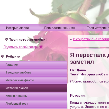
История любви…
Психология инь и ян
Твоя история 
«
В соцсетях она говор
Твоя история любви!
Поделись своей историей!
Я перестала 
Рубрики
заметил
Гадание
От: Даша
Звездная любовь
Тема: История любви
Интересные факты
Письмо приводится в р
История любви
История
:
Кино и любовь
Когда я училась меня н
Любовный тест
увидела. Знаете я не з