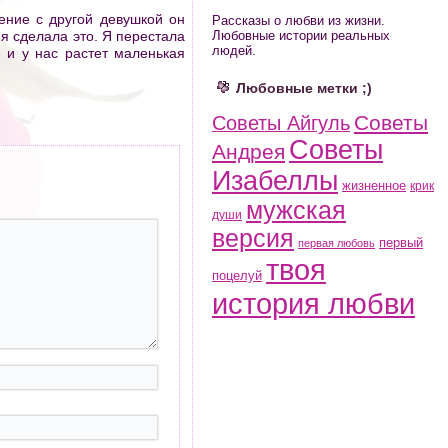
ение с другой девушкой он
Рассказы о любви из жизни.
 я сделала это. Я перестала
Любовные истории реальных
людей.
 и у нас растет маленькая
Любовные метки ;)
Советы
Советы Айгуль
Советы
Андрея
Изабеллы
жизненное
крик
мужская
души
версия
первый
первая любовь
твоя
поцелуй
история любви