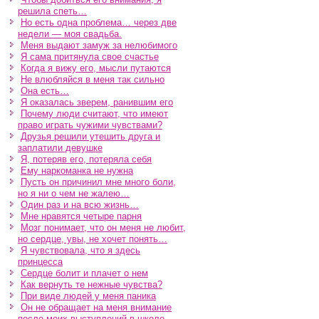
решила спеть…
Но есть одна проблема… через две
недели — моя свадьба.
Меня выдают замуж за нелюбимого
Я сама притянула свое счастье
Когда я вижу его, мысли путаются
Не влюбляйся в меня так сильно
Она есть…
Я оказалась зверем, ранившим его
Почему люди считают, что имеют
право играть чужими чувствами?
Друзья решили утешить друга и
заплатили девушке
Я, потеряв его, потеряла себя
Ему наркоманка не нужна
Пусть он причинил мне много боли,
но я ни о чем не жалею…
Один раз и на всю жизнь…
Мне нравятся четыре парня
Мозг понимает, что он меня не любит,
но сердце, увы, не хочет понять…
Я чувствовала, что я здесь
принцесса
Сердце болит и плачет о нем
Как вернуть те нежные чувства?
При виде людей у меня паника
Он не обращает на меня внимание
после моих выступлений в школе