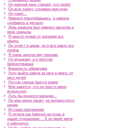
Он каждый день говорит, что любит
Он всю дорогу согревал мои руки
Он ушел…
Немного поколебавшись, я нажала
«добавить в друзья»
День развода был намного веселее и
ярче свадьбы
Я просто дурею от желания его
обнять
Он эгоист и циник, но я все равно его
люблю
Я очень многое ему прощаю
Он музыкант, а я простая
библиотекарша
Внешность обманчива
Хочу выйти замуж за него и иметь от
него детей
Пустое сердце бьется ровно
Мне кажется, что он просто меня
использует
Хоть бы родился мальчик…
Он мне редко пишет, не интересуется
ничем
История притяжения
Я летела как бабочка на огонь в
наших отношениях… А он берёг меня
и заботился.
Чтобы добиться его внимания, я