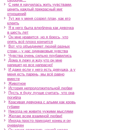
С ним я научилась жить чувствами,
ценить каждый прекрасный миг
отношений
Тут же у меня созрел план, как его
клеить
Я в него была влюблена как девочка
в шесть лет
Он мне нравится, но я боюсь, что
опять всё плохо кончится
Вот что объединяет людей разных
стран – у нас одинаковые чувства
Чувства очень сильно поубавились
Дома я лежу и жду,что он мне
напишет,но все напрасно!
И даже если у него есть девушка, а у
меня есть парень, мы всё равно
вместе
Животное
История непродолжительной любви
Пусть я буду лучше считать, что она
погибла
Красивая девчонка с алыми как кровь
губами
Никогда не живите чужими мыслями
Желаю всем взаимной любви!
Иногда просто приходит конец и он
очевиден
Он хочет отомстить нашей школе