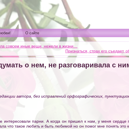
любви!
О сайте
ила совсем иные вещи, нежели в жизни…
Признаться, страх его съедает,
думать о нем, не разговаривала с ни
едакции автора, без исправлений орфографических, пунктуацион
е интересовали парни. А когда он пришел к нам, у меня сердце п
нала что такое любить и быть любимой но он помог мне понять это 