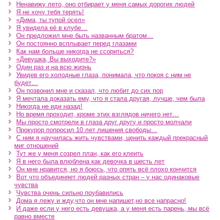
Ненавижу лето, оно отбирает у меня самых дорогих людей
Я не хочу тебя терять!
«Дима, ты тупой осел»
Я увидела её в клубе…
Он предложил мне быть названным братом…
Он постоянно всплывает перед глазами
Как нам больше никогда не ссориться?
«Девушка, Вы выходите?»
Один раз и на всю жизнь
Увидев его холодные глаза, понимала, что покоя с ним не
будет…
Он позвонил мне и сказал, что любит до сих пор
Я мечтала доказать ему, что я стала другая, лучше, чем была
Никогда не иди назад!
Но время проходит, кроме этих взглядов ничего нет…
Мы просто смотрели в глаза друг другу и просто молчали
Прокурор попросил 10 лет лишения свободы…
С ним я научилась жить чувствами, ценить каждый прекрасный
миг отношений
Тут же у меня созрел план, как его клеить
Я в него была влюблена как девочка в шесть лет
Он мне нравится, но я боюсь, что опять всё плохо кончится
Вот что объединяет людей разных стран – у нас одинаковые
чувства
Чувства очень сильно поубавились
Дома я лежу и жду,что он мне напишет,но все напрасно!
И даже если у него есть девушка, а у меня есть парень, мы всё
равно вместе