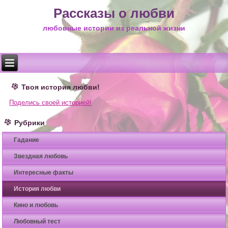
Рассказы о любви
любовные истории из реальной жизни
Твоя история любви!
Поделись своей историей!
Рубрики
Гадание
Звездная любовь
Интересные факты
История любви
Кино и любовь
Любовный тест