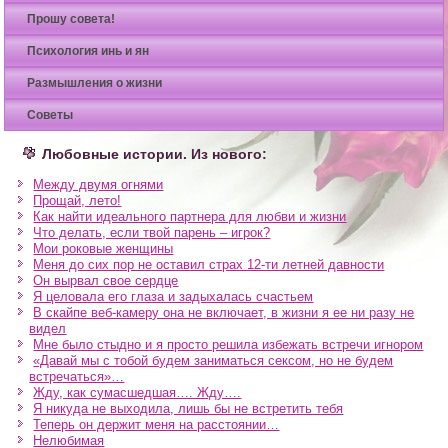
Прошу совета!
Психология инь и ян
Размышления о жизни
Советы
Любовные истории. Из нового:
Между двумя огнями
Прощай, лето!
Как найти идеального партнера для любви и жизни
Что делать, если твой парень – игрок?
Мои роковые женщины
Меня до сих пор не оставил страх 12-ти летней давности
Он вырвал свое сердце
Я целовала его глаза и задыхалась счастьем
В скайпе веб-камеру она не включает, в жизни я ее ни разу не
видел
Мне было стыдно и я просто решила избежать встречи игнором
«Давай мы с тобой будем заниматься сексом, но не будем
встречаться»…
Жду, как сумасшедшая…. Жду….
Я никуда не выходила, лишь бы не встретить тебя
Теперь он держит меня на расстоянии…
Нелюбимая