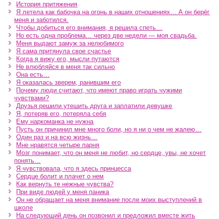
История притяжения
Я летела как бабочка на огонь в наших отношениях… А он берёг
меня и заботился.
Чтобы добиться его внимания, я решила спеть…
Но есть одна проблема… через две недели — моя свадьба.
Меня выдают замуж за нелюбимого
Я сама притянула свое счастье
Когда я вижу его, мысли путаются
Не влюбляйся в меня так сильно
Она есть…
Я оказалась зверем, ранившим его
Почему люди считают, что имеют право играть чужими
чувствами?
Друзья решили утешить друга и заплатили девушке
Я, потеряв его, потеряла себя
Ему наркоманка не нужна
Пусть он причинил мне много боли, но я ни о чем не жалею…
Один раз и на всю жизнь…
Мне нравятся четыре парня
Мозг понимает, что он меня не любит, но сердце, увы, не хочет
понять…
Я чувствовала, что я здесь принцесса
Сердце болит и плачет о нем
Как вернуть те нежные чувства?
При виде людей у меня паника
Он не обращает на меня внимание после моих выступлений в
школе
На следующий день он позвонил и предложил вместе жить