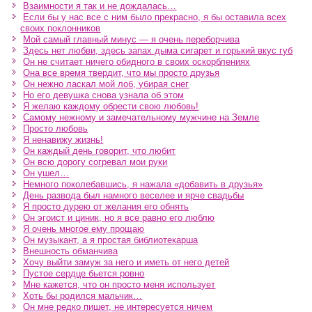
Взаимности я так и не дождалась…
Если бы у нас все с ним было прекрасно, я бы оставила всех
своих поклонников
Мой самый главный минус — я очень переборчива
Здесь нет любви, здесь запах дыма сигарет и горький вкус губ
Он не считает ничего обидного в своих оскорблениях
Она все время твердит, что мы просто друзья
Он нежно ласкал мой лоб, убирая снег
Но его девушка снова узнала об этом
Я желаю каждому обрести свою любовь!
Самому нежному и замечательному мужчине на Земле
Просто любовь
Я ненавижу жизнь!
Он каждый день говорит, что любит
Он всю дорогу согревал мои руки
Он ушел…
Немного поколебавшись, я нажала «добавить в друзья»
День развода был намного веселее и ярче свадьбы
Я просто дурею от желания его обнять
Он эгоист и циник, но я все равно его люблю
Я очень многое ему прощаю
Он музыкант, а я простая библиотекарша
Внешность обманчива
Хочу выйти замуж за него и иметь от него детей
Пустое сердце бьется ровно
Мне кажется, что он просто меня использует
Хоть бы родился мальчик…
Он мне редко пишет, не интересуется ничем