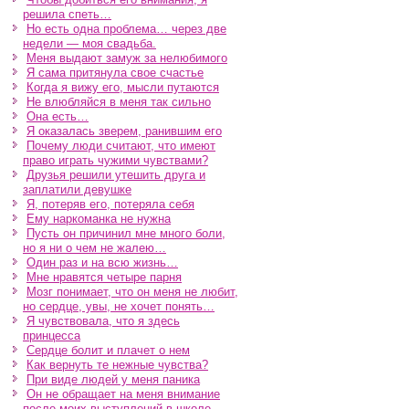
решила спеть…
Но есть одна проблема… через две
недели — моя свадьба.
Меня выдают замуж за нелюбимого
Я сама притянула свое счастье
Когда я вижу его, мысли путаются
Не влюбляйся в меня так сильно
Она есть…
Я оказалась зверем, ранившим его
Почему люди считают, что имеют
право играть чужими чувствами?
Друзья решили утешить друга и
заплатили девушке
Я, потеряв его, потеряла себя
Ему наркоманка не нужна
Пусть он причинил мне много боли,
но я ни о чем не жалею…
Один раз и на всю жизнь…
Мне нравятся четыре парня
Мозг понимает, что он меня не любит,
но сердце, увы, не хочет понять…
Я чувствовала, что я здесь
принцесса
Сердце болит и плачет о нем
Как вернуть те нежные чувства?
При виде людей у меня паника
Он не обращает на меня внимание
после моих выступлений в школе