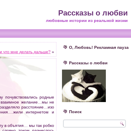
Рассказы о любви
любовные истории из реальной жизни
О, Любовь! Рекламная пауза
и что мне делать дальше?
»
Рассказы о любви
зу почувствовались родные
о взаимное желание…мы не
 разделяло расстояние…изо
Поиск
ения….жили интернетом и
гу в объятия… мы так робко
.словно током разнеслось