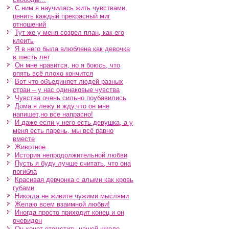
С ним я научилась жить чувствами,
ценить каждый прекрасный миг
отношений
Тут же у меня созрел план, как его
клеить
Я в него была влюблена как девочка
в шесть лет
Он мне нравится, но я боюсь, что
опять всё плохо кончится
Вот что объединяет людей разных
стран – у нас одинаковые чувства
Чувства очень сильно поубавились
Дома я лежу и жду,что он мне
напишет,но все напрасно!
И даже если у него есть девушка, а у
меня есть парень, мы всё равно
вместе
Животное
История непродолжительной любви
Пусть я буду лучше считать, что она
погибла
Красивая девчонка с алыми как кровь
губами
Никогда не живите чужими мыслями
Желаю всем взаимной любви!
Иногда просто приходит конец и он
очевиден
Он хочет отомстить нашей школе