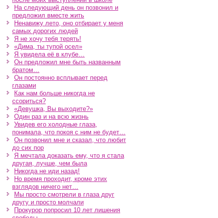
На следующий день он позвонил и
предложил вместе жить
Ненавижу лето, оно отбирает у меня
самых дорогих людей
Я не хочу тебя терять!
«Дима, ты тупой осел»
Я увидела её в клубе…
Он предложил мне быть названным
братом…
Он постоянно всплывает перед
глазами
Как нам больше никогда не
ссориться?
«Девушка, Вы выходите?»
Один раз и на всю жизнь
Увидев его холодные глаза,
понимала, что покоя с ним не будет…
Он позвонил мне и сказал, что любит
до сих пор
Я мечтала доказать ему, что я стала
другая, лучше, чем была
Никогда не иди назад!
Но время проходит, кроме этих
взглядов ничего нет…
Мы просто смотрели в глаза друг
другу и просто молчали
Прокурор попросил 10 лет лишения
свободы…