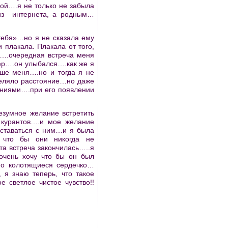
лой….я не только не забыла
 из интернета, а родным…
тебя»…но я не сказала ему
 плакала. Плакала от того,
е….очередная встреча меня
чер….он улыбался….как же я
ьше меня….но и тогда я не
деляло расстояние…но даже
ниями….при его появлении
езумное желание встретить
курантов….и мое желание
сставаться с ним…и я была
 что бы они никогда не
та встреча закончилась…..я
очень хочу что бы он был
но колотящиеся сердечко…
 я знаю теперь, что такое
 светлое чистое чувство!!