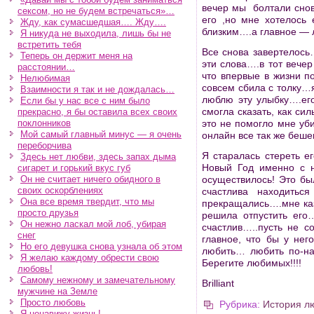
вечер мы болтали снов
сексом, но не будем встречаться»…
его ,но мне хотелось
Жду, как сумасшедшая…. Жду….
близким….а главное —
Я никуда не выходила, лишь бы не
встретить тебя
Все снова завертелось
Теперь он держит меня на
эти слова….в тот вече
расстоянии…
что впервые в жизни п
Нелюбимая
совсем сбила с толку…я
Взаимности я так и не дождалась…
люблю эту улыбку….ег
Если бы у нас все с ним было
смогла сказать, как с
прекрасно, я бы оставила всех своих
поклонников
это не помогло мне у
Мой самый главный минус — я очень
онлайн все так же беше
переборчива
Я старалась стереть 
Здесь нет любви, здесь запах дыма
Новый Год именно с 
сигарет и горький вкус губ
Он не считает ничего обидного в
осуществилось! Это б
своих оскорблениях
счастлива находить
Она все время твердит, что мы
прекращались….мне каз
просто друзья
решила отпустить его
Он нежно ласкал мой лоб, убирая
счастлив…..пусть не 
снег
главное, что бы у нег
Но его девушка снова узнала об этом
любить… любить по-нас
Я желаю каждому обрести свою
Берегите любимых!!!!
любовь!
Самому нежному и замечательному
Brilliant
мужчине на Земле
Просто любовь
Рубрика:
История л
Я ненавижу жизнь!