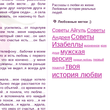
как себя вести… до боли
Рассказы о любви из жизни.
ели друг напротив друга и
Любовные истории реальных
 меня «Идем сюда»….я села
людей.
вовать, он наконец-то был
Любовные метки ;)
ва усилились…от поцелуев
Советы
Советы Айгуль
всем теле…меня накрывало
Советы
, который свел нас…он шел
Андрея
что счастье есть…..он был
Изабеллы
жизненное
крик
мужская
о телефону…бабочки в моем
души
о и есть любовь с первого
версия
 что все кончено…..у меня
первый
первая любовь
 мужчины…я плакала раньше
твоя
поцелуй
гда не видел..я всегда для
история любви
лакала….мое сердце хотело
обычно люди расстаются по
.его объятий…со временем я
ний…я поняла, что люблю…
.я вспоминала его каждый
не похож…ни на кого….я не
 забывала…я ждала….ждала,
 что умру от счастья…в тот