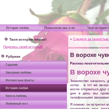
История любви…
Психология инь и ян
Твоя история 
«
Следите за скоростью
Твоя история любви!
Поделись своей историей!
В ворохе чув
Рубрики
Рассказ посетительни
Гадание
В ворохе ч
Звездная любовь
Интересные факты
Знакомство началось 
нотки… в тот же вече
История любви
могли оторваться друг
дня в день мы прово
Кино и любовь
телефонными звонками…
Любовный тест
Я помню: он встретил 
поцеловали друг друг