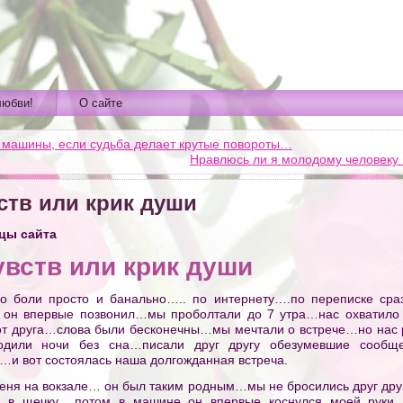
любви!
О сайте
 машины, если судьба делает крутые повороты…
Нравлюсь ли я молодому человеку 
ств или крик души
цы сайта
увств или крик души
до боли просто и банально….. по интернету….по переписке сра
р он впервые позвонил…мы проболтали до 7 утра…нас охватил
 от друга…слова были бесконечны…мы мечтали о встрече…но нас
дили ночи без сна…писали друг другу обезумевшие сообщ
и вот состоялась наша долгожданная встреча.
меня на вокзале… он был таким родным…мы не бросились друг дру
а в щечку….потом в машине он впервые коснулся моей руки…