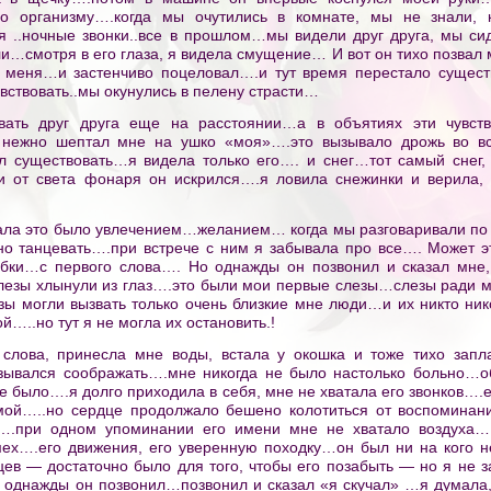
о организму….когда мы очутились в комнате, мы не знали, 
 ..ночные звонки..все в прошлом…мы видели друг друга, мы сид
и…смотря в его глаза, я видела смущение… И вот он тихо позвал
 меня…и застенчиво поцеловал….и тут время перестало сущест
вствовать..мы окунулись в пелену страсти…
вать друг друга еще на расстоянии…а в объятиях эти чувст
н нежно шептал мне на ушко «моя»….это вызывало дрожь во 
ал существовать…я видела только его…. и снег…тот самый снег
 от света фонаря он искрился….я ловила снежинки и верила, 
чала это было увлечением…желанием… когда мы разговаривали п
о танцевать….при встрече с ним я забывала про все…. Может эт
ыбки…с первого слова…. Но однажды он позвонил и сказал мне,
слезы хлынули из глаз….это были мои первые слезы…слезы ради
зы могли вызвать только очень близкие мне люди…и их никто нико
й…..но тут я не могла их остановить.!
и слова, принесла мне воды, встала у окошка и тоже тихо зап
азывался соображать….мне никогда не было настолько больно…
не было….я долго приходила в себя, мне не хватала его звонков…
 мой…..но сердце продолжало бешено колотиться от воспомина
….при одном упоминании его имени мне не хватало воздуха…
мех….его движения, его уверенную походку…он был ни на кого 
цев — достаточно было для того, чтобы его позабыть — но я не
т однажды он позвонил…позвонил и сказал «я скучал» …я думала,