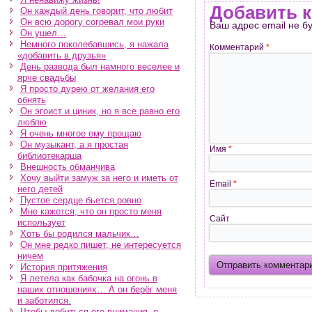
Добавить 
Он каждый день говорит, что любит
Он всю дорогу согревал мои руки
Ваш адрес email не б
Он ушел…
Немного поколебавшись, я нажала
Комментарий
*
«добавить в друзья»
День развода был намного веселее и
ярче свадьбы
Я просто дурею от желания его
обнять
Он эгоист и циник, но я все равно его
люблю
Я очень многое ему прощаю
Он музыкант, а я простая
Имя
*
библиотекарша
Внешность обманчива
Хочу выйти замуж за него и иметь от
Email
*
него детей
Пустое сердце бьется ровно
Мне кажется, что он просто меня
Сайт
использует
Хоть бы родился мальчик…
Он мне редко пишет, не интересуется
ничем
История притяжения
Я летела как бабочка на огонь в
наших отношениях… А он берёг меня
и заботился.
Чтобы добиться его внимания, я