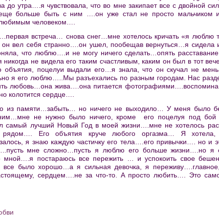
а до утра….я чувствовала, что во мне закипает все с двойной си
 еще больше быть с ним ….он уже стал не просто мальчиком
 любимым человеком….
….первая встреча… снова снег…мне хотелось кричать «я люблю 
р он вел себя странно….он ушел, пообещав вернуться…я сидела и
оняла, что люблю….и не могу ничего сделать…опять расставани
 никогда не видела его таким счастливым, каким он был в тот ве
о объятия, поцелуи выдали его…я знала, что он скучал не мен
ильно я его люблю…..Мы разъехались по разным городам. Нас раз
бить любовь…она жива….она питается фотографиями….воспомина
но колотится сердце….
его из памяти…забыть… но ничего не выходило… У меня было б
ним…мне не нужно было ничего, кроме его поцелуя под бой 
ыл самый лучший Новый Год в моей жизни….мне не хотелось ра
ся рядом…. Его объятия круче любого оргазма… Я хотела,
алось, я знаю каждую частичку его тела….его привычки…. но и э
…..пусть мне сложно…пусть я люблю его больше жизни….но я 
со мной….я постараюсь все пережить … и успокоить свое беше
о все было хорошо…а я сильная девочка, я переживу….главное,
тоящему, сердцем….не за что-то. А просто любить…. Это самое
юбви