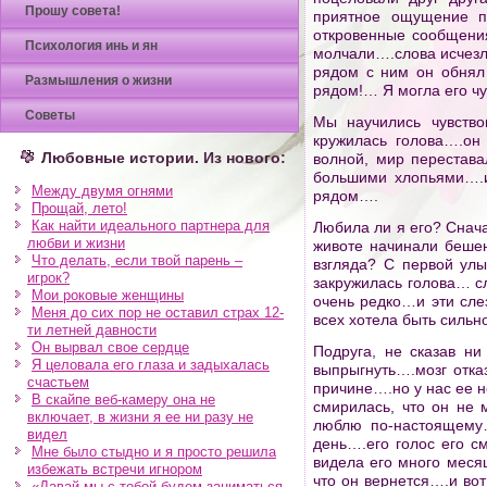
Прошу совета!
приятное ощущение п
откровенные сообщения
Психология инь и ян
молчали….слова исчезл
рядом с ним он обнял
Размышления о жизни
рядом!… Я могла его чу
Советы
Мы научились чувство
кружилась голова….о
Любовные истории. Из нового:
волной, мир перестав
большими хлопьями….и
Между двумя огнями
рядом….
Прощай, лето!
Как найти идеального партнера для
Любила ли я его? Сна
любви и жизни
животе начинали бешен
Что делать, если твой парень –
взгляда? С первой ул
игрок?
закружилась голова… 
Мои роковые женщины
очень редко…и эти сле
Меня до сих пор не оставил страх 12-
всех хотела быть сильно
ти летней давности
Он вырвал свое сердце
Подруга, не сказав н
Я целовала его глаза и задыхалась
выпрыгнуть….мозг отк
счастьем
причине….но у нас ее 
В скайпе веб-камеру она не
смирилась, что он не
включает, в жизни я ее ни разу не
люблю по-настоящему
видел
день….его голос его с
Мне было стыдно и я просто решила
видела его много меся
избежать встречи игнором
что он вернется….и во
«Давай мы с тобой будем заниматься