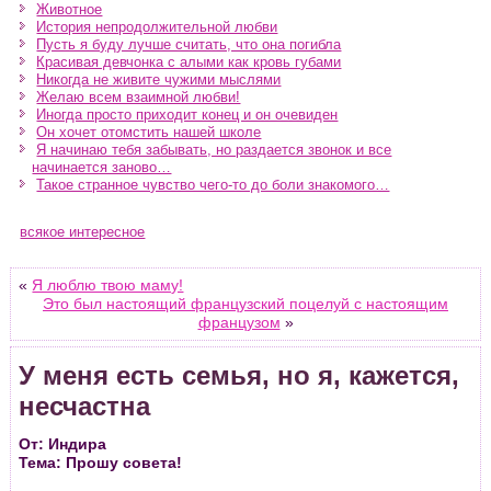
Животное
История непродолжительной любви
Пусть я буду лучше считать, что она погибла
Красивая девчонка с алыми как кровь губами
Никогда не живите чужими мыслями
Желаю всем взаимной любви!
Иногда просто приходит конец и он очевиден
Он хочет отомстить нашей школе
Я начинаю тебя забывать, но раздается звонок и все
начинается заново…
Такое странное чувство чего-то до боли знакомого…
всякое интересное
«
Я люблю твою маму!
Это был настоящий французский поцелуй с настоящим
французом
»
У меня есть семья, но я, кажется,
несчастна
От: Индира
Тема: Прошу совета!