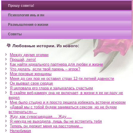
Прошу совета!
Психология инь и ян
Размышления о жизни
Советы
Любовные истории. Из нового:
Между двумя огнями
Прощай, лето!
Как найти идеального партнера для любви и жизни
Что делать, если твой парень – игрок?
Мои роковые женщины
Меня до сих пор не оставил страх 12-ти летней давности
Он вырвал свое сердце
Я целовала его глаза и задыхалась счастьем
В скайпе веб-камеру она не включает, в жизни я ее ни разу не
видел
Мне было стыдно и я просто решила избежать встречи игнором
«Давай мы с тобой будем заниматься сексом, но не будем
встречаться»…
Жду, как сумасшедшая…. Жду….
Я никуда не выходила, лишь бы не встретить тебя
Теперь он держит меня на расстоянии…
Нелюбимая