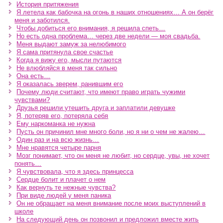
История притяжения
Я летела как бабочка на огонь в наших отношениях… А он берёг
меня и заботился.
Чтобы добиться его внимания, я решила спеть…
Но есть одна проблема… через две недели — моя свадьба.
Меня выдают замуж за нелюбимого
Я сама притянула свое счастье
Когда я вижу его, мысли путаются
Не влюбляйся в меня так сильно
Она есть…
Я оказалась зверем, ранившим его
Почему люди считают, что имеют право играть чужими
чувствами?
Друзья решили утешить друга и заплатили девушке
Я, потеряв его, потеряла себя
Ему наркоманка не нужна
Пусть он причинил мне много боли, но я ни о чем не жалею…
Один раз и на всю жизнь…
Мне нравятся четыре парня
Мозг понимает, что он меня не любит, но сердце, увы, не хочет
понять…
Я чувствовала, что я здесь принцесса
Сердце болит и плачет о нем
Как вернуть те нежные чувства?
При виде людей у меня паника
Он не обращает на меня внимание после моих выступлений в
школе
На следующий день он позвонил и предложил вместе жить