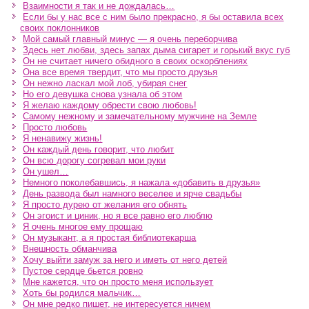
Взаимности я так и не дождалась…
Если бы у нас все с ним было прекрасно, я бы оставила всех
своих поклонников
Мой самый главный минус — я очень переборчива
Здесь нет любви, здесь запах дыма сигарет и горький вкус губ
Он не считает ничего обидного в своих оскорблениях
Она все время твердит, что мы просто друзья
Он нежно ласкал мой лоб, убирая снег
Но его девушка снова узнала об этом
Я желаю каждому обрести свою любовь!
Самому нежному и замечательному мужчине на Земле
Просто любовь
Я ненавижу жизнь!
Он каждый день говорит, что любит
Он всю дорогу согревал мои руки
Он ушел…
Немного поколебавшись, я нажала «добавить в друзья»
День развода был намного веселее и ярче свадьбы
Я просто дурею от желания его обнять
Он эгоист и циник, но я все равно его люблю
Я очень многое ему прощаю
Он музыкант, а я простая библиотекарша
Внешность обманчива
Хочу выйти замуж за него и иметь от него детей
Пустое сердце бьется ровно
Мне кажется, что он просто меня использует
Хоть бы родился мальчик…
Он мне редко пишет, не интересуется ничем