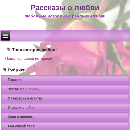
Рассказы о любви
любовные истории из реальной жизни
Твоя история любви!
Поделись своей историей!
Рубрики
Гадание
Звездная любовь
Интересные факты
История любви
Кино и любовь
Любовный тест