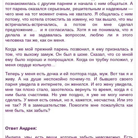
познакомилась с другим парнем и начала с ним общаться. А
тот парень оказался серьезным, решительным и надежным —
чего мне на тот момент очень не хватало. Я общалась с ним
потому, что хотела отомстить за измену, но так вышло, что мы
встречались-встречались, а потом он мне сделал
предложение… и я согласилась. Хотя я не понимала, что я
делала и не задавалась вопросом, люблю ли я этого
человека так же, как он меня.
Когда же мой прежний парень позвонил, я ему призналась в
том, что выхожу замуж. Он был в шоке. Сказал, что со мной
ему было хорошо и попрощался. Когда он трубку положил, у
меня сердце кольнуло…
Теперь у меня есть дочка и ей полтора года, муж. Вот так я и
живу. А на душе неспокойно почему-то. И бывшего своего
парня увидела в интернете, он женился. И его жену увидела,
мне так плохо стало, захотелось вернуть то время, когда я с
ним была счастлива. Но уже поздно, я уже не могу ничего
сделать. У меня есть семья, но я, кажется, несчастна. Или это
не так? Я в замешательстве. Помогите мне пожалуйста как
мне быть, как забыть?
Ответ Андрея:
Индира, увы, есть вещи, которые забыть невозможно. Есть