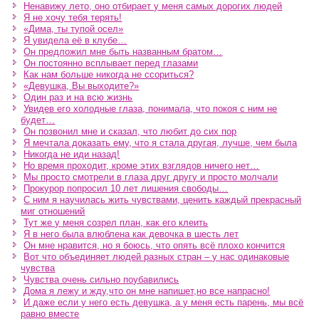
Ненавижу лето, оно отбирает у меня самых дорогих людей
Я не хочу тебя терять!
«Дима, ты тупой осел»
Я увидела её в клубе…
Он предложил мне быть названным братом…
Он постоянно всплывает перед глазами
Как нам больше никогда не ссориться?
«Девушка, Вы выходите?»
Один раз и на всю жизнь
Увидев его холодные глаза, понимала, что покоя с ним не
будет…
Он позвонил мне и сказал, что любит до сих пор
Я мечтала доказать ему, что я стала другая, лучше, чем была
Никогда не иди назад!
Но время проходит, кроме этих взглядов ничего нет…
Мы просто смотрели в глаза друг другу и просто молчали
Прокурор попросил 10 лет лишения свободы…
С ним я научилась жить чувствами, ценить каждый прекрасный
миг отношений
Тут же у меня созрел план, как его клеить
Я в него была влюблена как девочка в шесть лет
Он мне нравится, но я боюсь, что опять всё плохо кончится
Вот что объединяет людей разных стран – у нас одинаковые
чувства
Чувства очень сильно поубавились
Дома я лежу и жду,что он мне напишет,но все напрасно!
И даже если у него есть девушка, а у меня есть парень, мы всё
равно вместе