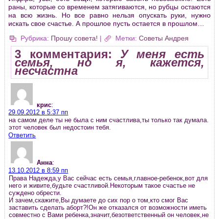
раны, которые со временем затягиваются, но рубцы остаются
на всю жизнь. Но все равно нельзя опускать руки, нужно
искать свое счастье. А прошлое пусть остается в прошлом…
Рубрика:
Прошу совета!
|
Метки:
Советы Андрея
3 комментария:
У меня есть
семья, но я, кажется,
несчастна
крис
:
29.09.2012 в 5:37 пп
на самом деле ты не была с ним счастлива,ты только так думала.
этот человек был недостоин тебя.
Ответить
Анна
:
13.10.2012 в 8:59 пп
Права Надежда,у Вас сейчас есть семья,главное-ребенок,вот для
него и живите,будьте счастливой.Некоторым такое счастье не
суждено обрести.
И зачем,скажите,Вы думаете до сих пор о том,кто смог Вас
заставить сделать аборт?!Он же отказался от возможности иметь
совместно с Вами ребенка,значит,безответственный он человек,не