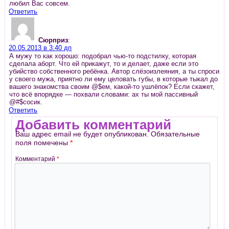
любил Вас совсем.
Ответить
Сюрприз
:
20.05.2013 в 3:40 дп
А мужу то как хорошо: подобрал чью-то подстилку, которая
сделала аборт. Что ей прикажут, то и делает, даже если это
убийство собственного ребёнка. Автор слёзоизлеяния, а ты спроси
у своего мужа, приятно ли ему целовать губы, в которые тыкал до
вашего знакомства своим @$ем, какой-то ушлёпок? Если скажет,
что всё впорядке — похвали словами: ах ты мой пассивный
@#$сосик.
Ответить
Добавить комментарий
Ваш адрес email не будет опубликован.
Обязательные
поля помечены
*
Комментарий
*