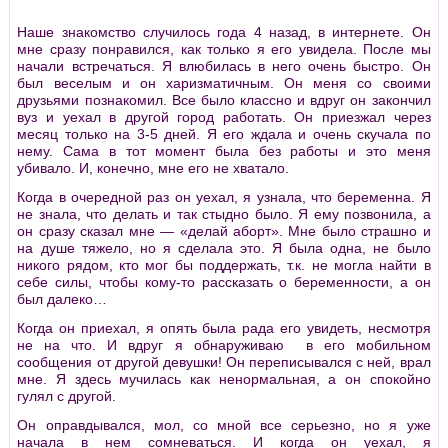
Наше знакомство случилось года 4 назад, в интернете. Он
мне сразу понравился, как только я его увидела. После мы
начали встречаться. Я влюбилась в него очень быстро. Он
был веселым и он харизматичным. Он меня со своими
друзьями познакомил. Все было классно и вдруг он закончил
вуз и уехал в другой город работать. Он приезжал через
месяц только на 3-5 дней. Я его ждала и очень скучала по
нему. Сама в тот момент была без работы и это меня
убивало. И, конечно, мне его не хватало.
Когда в очередной раз он уехал, я узнала, что беременна. Я
не знала, что делать и так стыдно было. Я ему позвонила, а
он сразу сказал мне — «делай аборт». Мне было страшно и
на душе тяжело, но я сделала это. Я была одна, не было
никого рядом, кто мог бы поддержать, т.к. не могла найти в
себе силы, чтобы кому-то рассказать о беременности, а он
был далеко…
Когда он приехал, я опять была рада его увидеть, несмотря
не на что. И вдруг я обнаруживаю в его мобильном
сообщения от другой девушки! Он переписывался с ней, врал
мне. Я здесь мучилась как ненормальная, а он спокойно
гулял с другой.
Он оправдывался, мол, со мной все серьезно, но я уже
начала в нем сомневаться. И когда он уехал, я