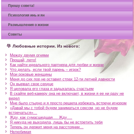
Прошу совета!
Психология инь и ян
Размышления о жизни
Советы
Любовные истории. Из нового:
Между двумя огнями
Прощай, лето!
Как найти идеального партнера для любви и жизни
Что делать, если твой парень – игрок?
Мои роковые женщины
Меня до сих пор не оставил страх 12-ти летней давности
Он вырвал свое сердце
Я целовала его глаза и задыхалась счастьем
В скайпе веб-камеру она не включает, в жизни я ее ни разу не
видел
Мне было стыдно и я просто решила избежать встречи игнором
«Давай мы с тобой будем заниматься сексом, но не будем
встречаться»…
Жду, как сумасшедшая…. Жду….
Я никуда не выходила, лишь бы не встретить тебя
Теперь он держит меня на расстоянии…
Нелюбимая