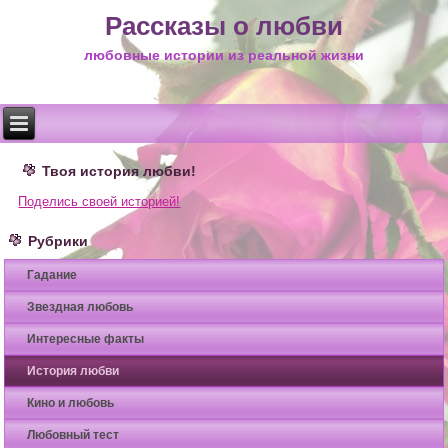
Рассказы о любви
любовные истории из реальной жизни
Твоя история любви!
Поделись своей историей!
Рубрики
Гадание
Звездная любовь
Интересные факты
История любви
Кино и любовь
Любовный тест