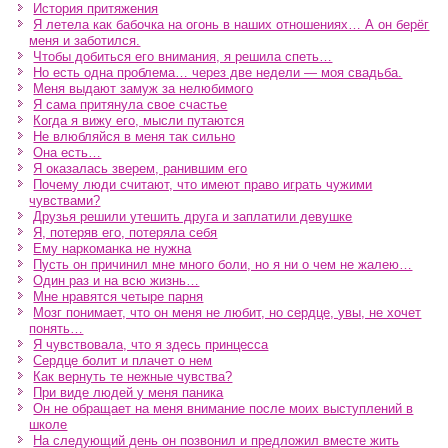
История притяжения
Я летела как бабочка на огонь в наших отношениях… А он берёг
меня и заботился.
Чтобы добиться его внимания, я решила спеть…
Но есть одна проблема… через две недели — моя свадьба.
Меня выдают замуж за нелюбимого
Я сама притянула свое счастье
Когда я вижу его, мысли путаются
Не влюбляйся в меня так сильно
Она есть…
Я оказалась зверем, ранившим его
Почему люди считают, что имеют право играть чужими
чувствами?
Друзья решили утешить друга и заплатили девушке
Я, потеряв его, потеряла себя
Ему наркоманка не нужна
Пусть он причинил мне много боли, но я ни о чем не жалею…
Один раз и на всю жизнь…
Мне нравятся четыре парня
Мозг понимает, что он меня не любит, но сердце, увы, не хочет
понять…
Я чувствовала, что я здесь принцесса
Сердце болит и плачет о нем
Как вернуть те нежные чувства?
При виде людей у меня паника
Он не обращает на меня внимание после моих выступлений в
школе
На следующий день он позвонил и предложил вместе жить