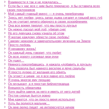
Взаимности я так и не дождалась…
Если бы у нас все с ним было прекрасно, я бы оставила всех
своих поклонников
Мой самый главный минус — я очень переборчива
Здесь нет любви, здесь запах дыма сигарет и горький вкус губ
Он не считает ничего обидного в своих оскорблениях
Она все время твердит, что мы просто друзья
Он нежно ласкал мой лоб, убирая снег
Но его девушка снова узнала об этом
Я желаю каждому обрести свою любовь!
Самому нежному и замечательному мужчине на Земле
Просто любовь
Я ненавижу жизнь!
Он каждый день говорит, что любит
Он всю дорогу согревал мои руки
Он ушел…
Немного поколебавшись, я нажала «добавить в друзья»
День развода был намного веселее и ярче свадьбы
Я просто дурею от желания его обнять
Он эгоист и циник, но я все равно его люблю
Я очень многое ему прощаю
Он музыкант, а я простая библиотекарша
Внешность обманчива
Хочу выйти замуж за него и иметь от него детей
Пустое сердце бьется ровно
Мне кажется, что он просто меня использует
Хоть бы родился мальчик…
Он мне редко пишет, не интересуется ничем