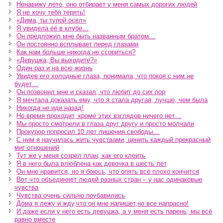
Ненавижу лето, оно отбирает у меня самых дорогих людей
Я не хочу тебя терять!
«Дима, ты тупой осел»
Я увидела её в клубе…
Он предложил мне быть названным братом…
Он постоянно всплывает перед глазами
Как нам больше никогда не ссориться?
«Девушка, Вы выходите?»
Один раз и на всю жизнь
Увидев его холодные глаза, понимала, что покоя с ним не
будет…
Он позвонил мне и сказал, что любит до сих пор
Я мечтала доказать ему, что я стала другая, лучше, чем была
Никогда не иди назад!
Но время проходит, кроме этих взглядов ничего нет…
Мы просто смотрели в глаза друг другу и просто молчали
Прокурор попросил 10 лет лишения свободы…
С ним я научилась жить чувствами, ценить каждый прекрасный
миг отношений
Тут же у меня созрел план, как его клеить
Я в него была влюблена как девочка в шесть лет
Он мне нравится, но я боюсь, что опять всё плохо кончится
Вот что объединяет людей разных стран – у нас одинаковые
чувства
Чувства очень сильно поубавились
Дома я лежу и жду,что он мне напишет,но все напрасно!
И даже если у него есть девушка, а у меня есть парень, мы всё
равно вместе