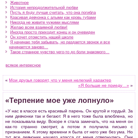
Животное
История непродолжительной любви
Пусть я буду лучше считать, что она погибла
Красивая девчонка с алыми как кровь губами
Никогда не живите чужими мыслями
Желаю всем взаимной любви!
Иногда просто приходит конец и он очевиден
Он хочет отомстить нашей школе
Я начинаю тебя забывать, но раздается звонок и все
начинается заново…
Такое странное чувство чего-то до боли знакомого…
всякое интересное
«
Мои друзья говорят, что у меня нелегкий характер
«Я больше не приеду…»
»
«Терпение мое уже лопнуло»
«У нас в классе есть красивый парень. Он крутой и гордый. За
ним девчонки так и бегают. Я в него тоже была влюблена, но
не показывала виду. Вскоре я стала замечать, что на меня он
как-то странно смотрит, а потом я получила письмо с
признанием. К этому времени я была от него уже без ума. Но
тут все девчонки нашего класса от меня отвернулись. Они