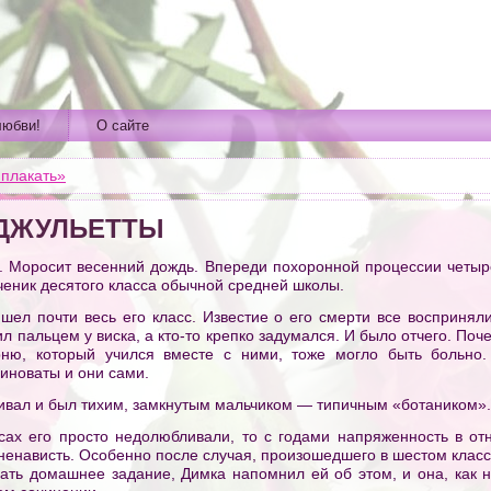
любви!
О сайте
 плакать»
 ДЖУЛЬЕТТЫ
 Моросит весенний дождь. Впереди похоронной процессии четыр
ученик десятого класса обычной средней школы.
ел почти весь его класс. Известие о его смерти все восприняли
ил пальцем у виска, а кто-то крепко задумался. И было отчего. Поч
рню, который учился вместе с ними, тоже могло быть больно.
иноваты и они сами.
ливал и был тихим, замкнутым мальчиком — типичным «ботаником».
сах его просто недолюбливали, то с годами напряженность в о
 ненависть. Особенно после случая, произошедшего в шестом класс
дать домашнее задание, Димка напомнил ей об этом, и она, как 