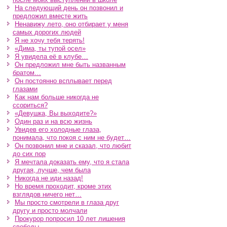
На следующий день он позвонил и
предложил вместе жить
Ненавижу лето, оно отбирает у меня
самых дорогих людей
Я не хочу тебя терять!
«Дима, ты тупой осел»
Я увидела её в клубе…
Он предложил мне быть названным
братом…
Он постоянно всплывает перед
глазами
Как нам больше никогда не
ссориться?
«Девушка, Вы выходите?»
Один раз и на всю жизнь
Увидев его холодные глаза,
понимала, что покоя с ним не будет…
Он позвонил мне и сказал, что любит
до сих пор
Я мечтала доказать ему, что я стала
другая, лучше, чем была
Никогда не иди назад!
Но время проходит, кроме этих
взглядов ничего нет…
Мы просто смотрели в глаза друг
другу и просто молчали
Прокурор попросил 10 лет лишения
свободы…