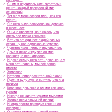
С ним я научилась жить чувствами,
ценить каждый прекрасный миг
отношений
Тут же у меня созрел план, как его
клеить
Я в него была влюблена как девочка
в шесть лет
Он мне нравится, но я боюсь, что
опять всё плохо кончится
Вот что объединяет людей разных
стран – у нас одинаковые чувства
Чувства очень сильно поубавились
Дома я лежу и жду,что он мне
напишет,но все напрасно!
И даже если у него есть девушка, а у
меня есть парень, мы всё равно
вместе
Животное
История непродолжительной любви
Пусть я буду лучше считать, что она
погибла
Красивая девчонка с алыми как кровь
губами
Никогда не живите чужими мыслями
Желаю всем взаимной любви!
Иногда просто приходит конец и он
очевиден
Он хочет отомстить нашей школе