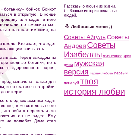
Рассказы о любви из жизни.
«ботанику» бойкот. Бойкот
Любовные истории реальных
аться в открытую. В конце
людей.
атрещину или кидал в него
дпочитали не вмешиваться.
Любовные метки ;)
олько платная гимназия, на
Советы
Советы Айгуль
Советы
 школе. Кто знает, что ждет
Андрея
м желающим списывать.
Изабеллы
жизненное
крик
равилась. Перед выходом из
мужская
тери модные ботинки, но к
души
сь в здоровенного парня,
версия
лы.
первый
первая любовь
твоя
а предназначена только для
поцелуй
бы, и он скатился на тройки.
история любви
 до пятерки.
се его одноклассники ходят
твенно, тоже хотелось всего
, что ребята перестали его
ложения он не видел. Ему
его не полюбит. Дима стал
.
 рассказывать о том, какая