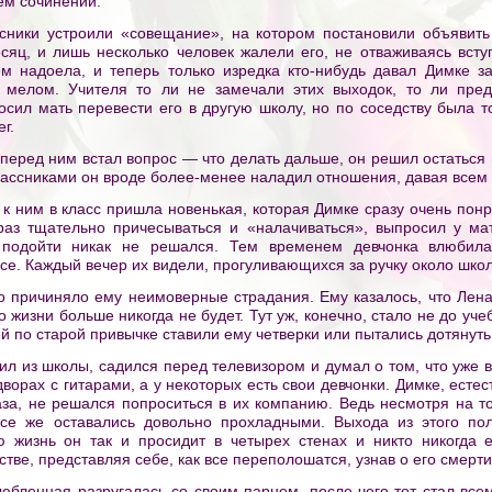
ем сочинении.
ники устроили «совещание», на котором постановили объявить 
яц, и лишь несколько человек жалели его, не отваживаясь вступ
м надоела, и теперь только изредка кто-нибудь давал Димке з
ю мелом. Учителя то ли не замечали этих выходок, то ли пре
осил мать перевести его в другую школу, но по соседству была т
г.
 перед ним встал вопрос — что делать дальше, он решил остаться в
оклассниками он вроде более-менее наладил отношения, давая все
 к ним в класс пришла новенькая, которая Димке сразу очень пон
раз тщательно причесываться и «налачиваться», выпросил у ма
 подойти никак не решался. Тем временем девчонка влюбила
ссе. Каждый вечер их видели, прогуливающихся за ручку около шко
то причиняло ему неимоверные страдания. Ему казалось, что Лен
о жизни больше никогда не будет. Тут уж, конечно, стало не до уче
й по старой привычке ставили ему четверки или пытались дотянуть
л из школы, садился перед телевизором и думал о том, что уже в
дворах с гитарами, а у некоторых есть свои девчонки. Димке, естес
каза, не решался попроситься в их компанию. Ведь несмотря на то
все же оставались довольно прохладными. Выхода из этого по
ю жизнь он так и просидит в четырех стенах и никто никогда 
тве, представляя себе, как все переполошатся, узнав о его смерти
юбленная разругалась со своим парнем, после чего тот стал всем