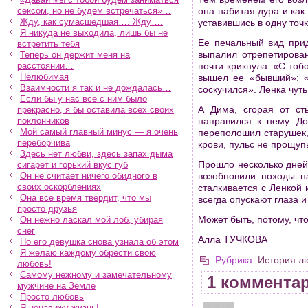
сексом, но не будем встречаться»…
она набитая дура и как
Жду, как сумасшедшая…. Жду….
уставившись в одну точк
Я никуда не выходила, лишь бы не
Ее печальный вид при
встретить тебя
выпалил отрепетирован
Теперь он держит меня на
расстоянии…
почти крикнула: «С тоб
Нелюбимая
вышел ее «бывший»: «
Взаимности я так и не дождалась…
соскучился». Ленка чуть
Если бы у нас все с ним было
А Дима, сгорая от ст
прекрасно, я бы оставила всех своих
поклонников
направился к нему. До
Мой самый главный минус — я очень
переполошил старушек,
переборчива
крови, пульс не прощуп
Здесь нет любви, здесь запах дыма
Прошло несколько дней
сигарет и горький вкус губ
Он не считает ничего обидного в
возобновили походы н
своих оскорблениях
сталкивается с Ленкой 
Она все время твердит, что мы
всегда опускают глаза 
просто друзья
Может быть, потому, что
Он нежно ласкал мой лоб, убирая
снег
Алла ТУЧКОВА
Но его девушка снова узнала об этом
Я желаю каждому обрести свою
Рубрика:
История л
любовь!
Самому нежному и замечательному
1 коммента
мужчине на Земле
Просто любовь
Я ненавижу жизнь!