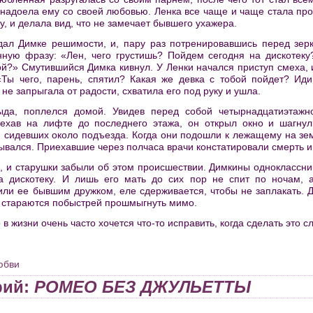
 надоела ему со своей любовью. Ленка все чаще и чаще стала прог
у, и делала вид, что не замечает бывшего ухажера.
дал Димке решимости, и, пару раз потренировавшись перед зер
ную фразу: «Лен, чего грустишь? Пойдем сегодня на дискотеку
ой?» Смутившийся Димка кивнул. У Ленки начался приступ смеха, и
Ты чего, парень, спятил? Какая же девка с тобой пойдет? Иди
 не запрыгала от радости, схватила его под руку и ушла.
ыда, поплелся домой. Увидев перед собой четырнадцатиэтажн
ехав на лифте до последнего этажа, он открыл окно и шагнул 
 сидевших около подъезда. Когда они подошли к лежащему на зем
ывался. Приехавшие через полчаса врачи констатировали смерть и 
, и старушки забыли об этом происшествии. Димкины одноклассник
а дискотеку. И лишь его мать до сих пор не спит по ночам, 
или ее бывшим дружком, еле сдерживается, чтобы не заплакать. Д
и стараются побыстрей прошмыгнуть мимо.
 в жизни очень часто хочется что-то исправить, когда сделать это 
юбви
рий:
РОМЕО БЕЗ ДЖУЛЬЕТТЫ