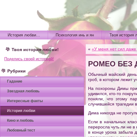
История любви…
Психология инь и ян
Твоя история 
«
«У меня нет сил даже
Твоя история любви!
Поделись своей историей!
РОМЕО БЕЗ
Рубрики
Обычный майский день.
гроб, в котором лежит 
Гадание
На похороны Димы приш
Звездная любовь
удивился, кто-то покрут
поняли, что этому па
Интересные факты
случившейся трагедии в
История любви
Дима никогда не прогу
Кино и любовь
Если в начальных клас
переросла чуть ли не в
Любовный тест
в конце урока забыла 