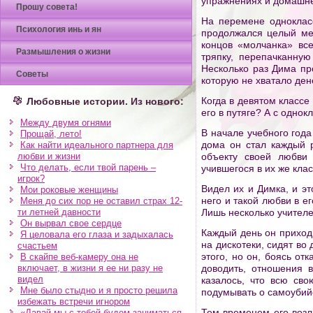
упражнениях и домашн
Прошу совета!
На перемене однокласс
Психология инь и ян
продолжался целый мес
концов «молчанка» все
Размышления о жизни
тряпку, перепачканну
Несколько раз Дима пр
Советы
которую не хватало дене
Когда в девятом классе
Любовные истории. Из нового:
его в путяге? А с одн
Между двумя огнями
В начале учебного года
Прощай, лето!
дома он стал каждый 
Как найти идеального партнера для
любви и жизни
объекту своей любви
Что делать, если твой парень –
учившегося в их же кла
игрок?
Видел их и Димка, и э
Мои роковые женщины
него и такой любви в ег
Меня до сих пор не оставил страх 12-
ти летней давности
Лишь несколько учителе
Он вырвал свое сердце
Каждый день он приходи
Я целовала его глаза и задыхалась
на дискотеки, сидят во 
счастьем
этого, но он, боясь от
В скайпе веб-камеру она не
включает, в жизни я ее ни разу не
доводить, отношения 
видел
казалось, что всю сво
Мне было стыдно и я просто решила
подумывать о самоубийс
избежать встречи игнором
Тем временем его возл
«Давай мы с тобой будем заниматься