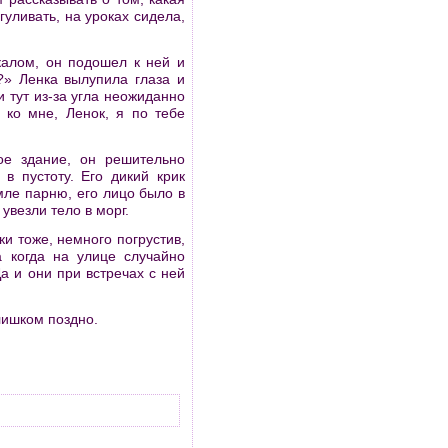
уливать, на уроках сидела,
калом, он подошел к ней и
?» Ленка вылупила глаза и
 тут из-за угла неожиданно
 ко мне, Ленок, я по тебе
ое здание, он решительно
в пустоту. Его дикий крик
ле парню, его лицо было в
увезли тело в морг.
и тоже, немного погрустив,
а когда на улице случайно
а и они при встречах с ней
слишком поздно.