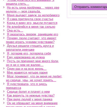
решила спеть…
Но есть одна проблема… через две
недели — моя свадьба.
Меня выдают замуж за нелюбимого
Я сама притянула свое счастье
Когда я вижу его, мысли путаются
Не влюбляйся в меня так сильно
Она есть…
Я оказалась зверем, ранившим его
Почему люди считают, что имеют
право играть чужими чувствами?
Друзья решили утешить друга и
заплатили девушке
Я, потеряв его, потеряла себя
Ему наркоманка не нужна
Пусть он причинил мне много боли,
но я ни о чем не жалею…
Один раз и на всю жизнь…
Мне нравятся четыре парня
Мозг понимает, что он меня не любит,
но сердце, увы, не хочет понять…
Я чувствовала, что я здесь
принцесса
Сердце болит и плачет о нем
Как вернуть те нежные чувства?
При виде людей у меня паника
Он не обращает на меня внимание
после моих выступлений в школе