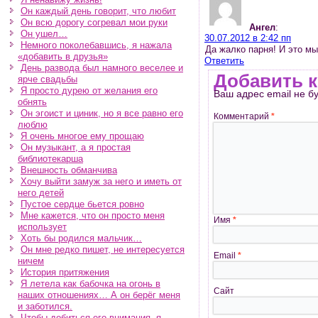
Он каждый день говорит, что любит
Он всю дорогу согревал мои руки
Ангел
:
Он ушел…
30.07.2012 в 2:42 пп
Немного поколебавшись, я нажала
Да жалко парня! И это м
«добавить в друзья»
Ответить
День развода был намного веселее и
Добавить 
ярче свадьбы
Я просто дурею от желания его
Ваш адрес email не б
обнять
Он эгоист и циник, но я все равно его
Комментарий
*
люблю
Я очень многое ему прощаю
Он музыкант, а я простая
библиотекарша
Внешность обманчива
Хочу выйти замуж за него и иметь от
него детей
Пустое сердце бьется ровно
Мне кажется, что он просто меня
Имя
*
использует
Хоть бы родился мальчик…
Он мне редко пишет, не интересуется
Email
*
ничем
История притяжения
Я летела как бабочка на огонь в
Сайт
наших отношениях… А он берёг меня
и заботился.
Чтобы добиться его внимания, я