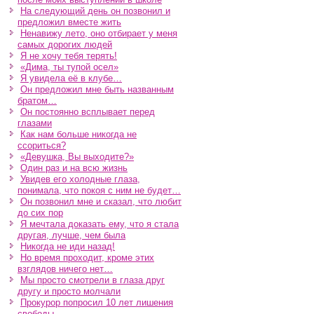
На следующий день он позвонил и
предложил вместе жить
Ненавижу лето, оно отбирает у меня
самых дорогих людей
Я не хочу тебя терять!
«Дима, ты тупой осел»
Я увидела её в клубе…
Он предложил мне быть названным
братом…
Он постоянно всплывает перед
глазами
Как нам больше никогда не
ссориться?
«Девушка, Вы выходите?»
Один раз и на всю жизнь
Увидев его холодные глаза,
понимала, что покоя с ним не будет…
Он позвонил мне и сказал, что любит
до сих пор
Я мечтала доказать ему, что я стала
другая, лучше, чем была
Никогда не иди назад!
Но время проходит, кроме этих
взглядов ничего нет…
Мы просто смотрели в глаза друг
другу и просто молчали
Прокурор попросил 10 лет лишения
свободы…