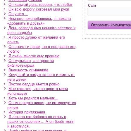
Он каждый день говорит, что любит
Сайт
Он всю дорогу согревал мои руки
Он ушел…
Немного поколебавшись, я нажала
«добавить в друзья»
День развода был намного веселее и
ярче свадьбы
Я просто дурею от желания его
обнять
Он эгоист и циник, но я все равно его
люблю
Я очень многое ему прощаю
Он музыкант, а я простая
библиотекарша
Внешность обманчива
Хочу выйти замуж за него и иметь от
него детей
Пустое сердце бьется ровно
Мне кажется, что он просто меня
использует
Хоть бы родился мальчик…
Он мне редко пишет, не интересуется
ничем
История притяжения
Я летела как бабочка на огонь в
наших отношениях… А он берёг меня
и заботился.
Чтобы добиться его внимания, я