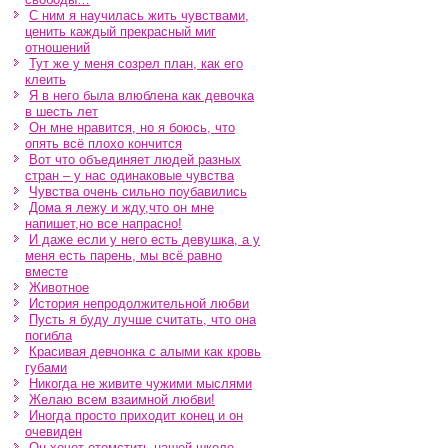
С ним я научилась жить чувствами,
ценить каждый прекрасный миг
отношений
Тут же у меня созрел план, как его
клеить
Я в него была влюблена как девочка
в шесть лет
Он мне нравится, но я боюсь, что
опять всё плохо кончится
Вот что объединяет людей разных
стран – у нас одинаковые чувства
Чувства очень сильно поубавились
Дома я лежу и жду,что он мне
напишет,но все напрасно!
И даже если у него есть девушка, а у
меня есть парень, мы всё равно
вместе
Животное
История непродолжительной любви
Пусть я буду лучше считать, что она
погибла
Красивая девчонка с алыми как кровь
губами
Никогда не живите чужими мыслями
Желаю всем взаимной любви!
Иногда просто приходит конец и он
очевиден
Он хочет отомстить нашей школе