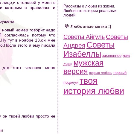
а лице,и с головой у меня в
Рассказы о любви из жизни.
ли которым я нравилась и
Любовные истории реальных
людей.
зрушена.
Любовные метки ;)
ой новый номер говорит надо
Я согласилась потому что
Советы
Советы Айгуль
Ну тут в ноябре 13.он мне
Советы
Андрея
то.После этого я ему писала
Изабеллы
жизненное
крик
мужская
души
 ,что этот человек меня
версия
первый
первая любовь
твоя
поцелуй
история любви
 он твоей любви просто не
ви