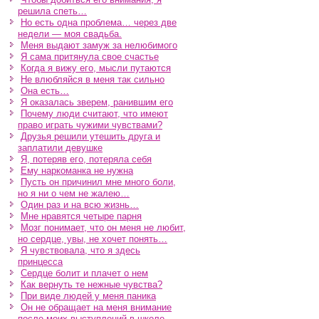
решила спеть…
Но есть одна проблема… через две
недели — моя свадьба.
Меня выдают замуж за нелюбимого
Я сама притянула свое счастье
Когда я вижу его, мысли путаются
Не влюбляйся в меня так сильно
Она есть…
Я оказалась зверем, ранившим его
Почему люди считают, что имеют
право играть чужими чувствами?
Друзья решили утешить друга и
заплатили девушке
Я, потеряв его, потеряла себя
Ему наркоманка не нужна
Пусть он причинил мне много боли,
но я ни о чем не жалею…
Один раз и на всю жизнь…
Мне нравятся четыре парня
Мозг понимает, что он меня не любит,
но сердце, увы, не хочет понять…
Я чувствовала, что я здесь
принцесса
Сердце болит и плачет о нем
Как вернуть те нежные чувства?
При виде людей у меня паника
Он не обращает на меня внимание
после моих выступлений в школе