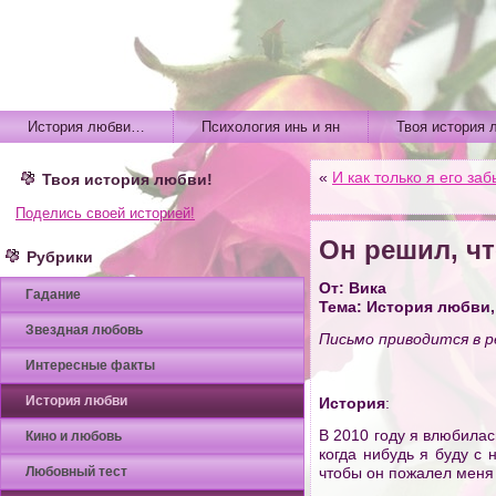
История любви…
Психология инь и ян
Твоя история 
«
И как только я его за
Твоя история любви!
Поделись своей историей!
Он решил, чт
Рубрики
От: Вика
Гадание
Тема: История любви,
Звездная любовь
Письмо приводится в р
Интересные факты
История любви
История
:
В 2010 году я влюбилас
Кино и любовь
когда нибудь я буду с 
Любовный тест
чтобы он пожалел меня 