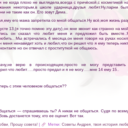
и не когда плохо не выглядела,всегда с причёской,с косметикой н
жания некоторым,в школе ударница,друзья любят.Ну,парни бы
и не такие как он..Его зовут Дима..
чая,ему его мама запретила со мной общаться.Ну всё,моя жизнь ра
густе 13,(я точно помню эту дату),он мне звонит как странно на м
ились он сказал что любит меня и предложил быть вместе..
юбить…Мы встречались 4 месяца,он меня говоря на руках носил.
он меня ненавидит хоть и любил,что он решил что я ему теперь ник
 контакте но он отвечал с пpocтитyткой не общаюсь.
ачу,не верю в происходящее,просто не могу представить
рил что любит…..просто предал и я не могу…..мне 14 ему 15..
еперь с этим человеком общаться??
общаться — спрашиваешь ты? А никак не общаться. Судя по всему
бовь достанется тому, кто ее оценит. Вот так.
юбви
,
Прошу совета!
|
Метки:
Советы Андрея
,
твоя история люб