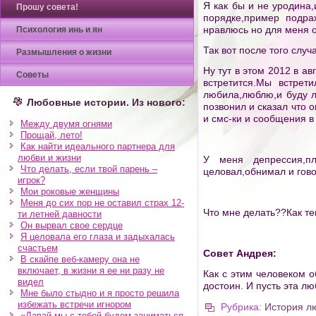
Я как бы и не уродина,
Прошу совета!
порядке,пример подра
нравлюсь но для меня он
Психология инь и ян
Так вот после того слу
Размышления о жизни
Ну тут в этом 2012 в ав
Советы
встретится.Мы встрет
любила,люблю,и буду л
Любовные истории. Из нового:
позвонил и сказал что 
и смс-ки и сообщения в
Между двумя огнями
Прощай, лето!
Как найти идеального партнера для
любви и жизни
У меня депрессия,пл
Что делать, если твой парень –
целовал,обнимал и гово
игрок?
Мои роковые женщины
Меня до сих пор не оставил страх 12-
Что мне делать??Как т
ти летней давности
Он вырвал свое сердце
Я целовала его глаза и задыхалась
счастьем
Совет Андрея:
В скайпе веб-камеру она не
включает, в жизни я ее ни разу не
Как с этим человеком 
видел
достоин. И пусть эта лю
Мне было стыдно и я просто решила
избежать встречи игнором
Рубрика:
История л
«Давай мы с тобой будем заниматься