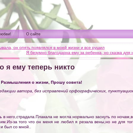
любви!
О сайте
бывала, он опять появлялся в моей жизни и все рушил
Я безумно благодарна ему за ребенка, но сказка для 
о я ему теперь никто
 Размышления о жизни, Прошу совета!
едакции автора, без исправлений орфографических, пунктуацион
ь в него,страдала.Плакала не могла нормально заснуть по ночам,в
ним.Из-за того что он меня не любил я резала вены,но не для тог
и был со мной..