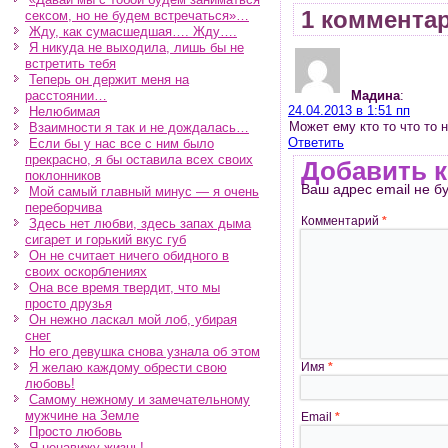
1 коммента
сексом, но не будем встречаться»…
Жду, как сумасшедшая…. Жду….
Я никуда не выходила, лишь бы не
встретить тебя
Теперь он держит меня на
расстоянии…
Мадина
:
24.04.2013 в 1:51 пп
Нелюбимая
Может ему кто то что то 
Взаимности я так и не дождалась…
Ответить
Если бы у нас все с ним было
прекрасно, я бы оставила всех своих
Добавить 
поклонников
Ваш адрес email не б
Мой самый главный минус — я очень
переборчива
Комментарий
*
Здесь нет любви, здесь запах дыма
сигарет и горький вкус губ
Он не считает ничего обидного в
своих оскорблениях
Она все время твердит, что мы
просто друзья
Он нежно ласкал мой лоб, убирая
снег
Но его девушка снова узнала об этом
Я желаю каждому обрести свою
Имя
*
любовь!
Самому нежному и замечательному
мужчине на Земле
Email
*
Просто любовь
Я ненавижу жизнь!