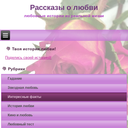
Рассказы о любви
любовные истории из реальной жизни
Твоя история любви!
Поделись своей историей!
Рубрики
Гадание
Звездная любовь
Интересные факты
История любви
Кино и любовь
Любовный тест