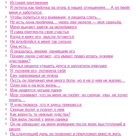
История притяжения
Я летела как бабочка на огонь в наших отношениях… А он берёг
меня и заботился.
Чтобы добиться его внимания, я решила спеть…
Но есть одна проблема… через две недели — моя свадьба.
Меня выдают замуж за нелюбимого
Я сама притянула свое счастье
Когда я вижу его, мысли путаются
Не влюбляйся в меня так сильно
Она есть…
Я оказалась зверем, ранившим его
Почему люди считают, что имеют право играть чужими
чувствами?
Друзья решили утешить друга и заплатили девушке
Я, потеряв его, потеряла себя
Ему наркоманка не нужна
Пусть он причинил мне много боли, но я ни о чем не жалею…
Один раз и на всю жизнь…
Мне нравятся четыре парня
Мозг понимает, что он меня не любит, но сердце, увы, не хочет
понять…
Я чувствовала, что я здесь принцесса
Сердце болит и плачет о нем
Как вернуть те нежные чувства?
При виде людей у меня паника
Он не обращает на меня внимание после моих выступлений в
школе
На следующий день он позвонил и предложил вместе жить