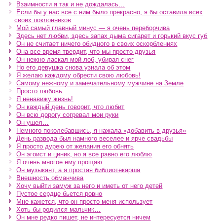
Взаимности я так и не дождалась…
Если бы у нас все с ним было прекрасно, я бы оставила всех
своих поклонников
Мой самый главный минус — я очень переборчива
Здесь нет любви, здесь запах дыма сигарет и горький вкус губ
Он не считает ничего обидного в своих оскорблениях
Она все время твердит, что мы просто друзья
Он нежно ласкал мой лоб, убирая снег
Но его девушка снова узнала об этом
Я желаю каждому обрести свою любовь!
Самому нежному и замечательному мужчине на Земле
Просто любовь
Я ненавижу жизнь!
Он каждый день говорит, что любит
Он всю дорогу согревал мои руки
Он ушел…
Немного поколебавшись, я нажала «добавить в друзья»
День развода был намного веселее и ярче свадьбы
Я просто дурею от желания его обнять
Он эгоист и циник, но я все равно его люблю
Я очень многое ему прощаю
Он музыкант, а я простая библиотекарша
Внешность обманчива
Хочу выйти замуж за него и иметь от него детей
Пустое сердце бьется ровно
Мне кажется, что он просто меня использует
Хоть бы родился мальчик…
Он мне редко пишет, не интересуется ничем