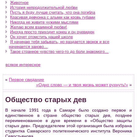
Животное
История непродолжительной любви
Пусть я буду лучше считать, что она погибла
Красивая девчонка с алыми как кровь губами
Никогда не живите чужими мыслями
Желаю всем взаимной любви!
Иногда просто приходит конец и он очевиден
Он хочет отомстить нашей школе
Я начинаю тебя забывать, но раздается звонок и все
начинается заново…
Такое странное чувство чего-то до боли знакомого…
всякое интересное
«
Первое свидание
«Одно слово — и твоя жизнь может рухнуть!»
»
Общество старых дев
В начале 1991 года в Самаре было создано первое и
единственное в стране общество старых дев, позднее
переименованное в духе времени в «Общество защиты
старых дев». Председателем этой организация была избрана
студентка Самарского политехнического института Вероника
Севостьянова.