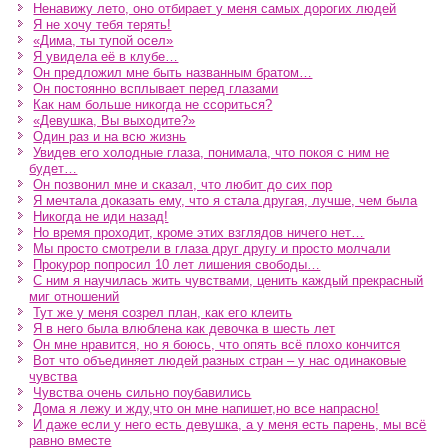
Ненавижу лето, оно отбирает у меня самых дорогих людей
Я не хочу тебя терять!
«Дима, ты тупой осел»
Я увидела её в клубе…
Он предложил мне быть названным братом…
Он постоянно всплывает перед глазами
Как нам больше никогда не ссориться?
«Девушка, Вы выходите?»
Один раз и на всю жизнь
Увидев его холодные глаза, понимала, что покоя с ним не
будет…
Он позвонил мне и сказал, что любит до сих пор
Я мечтала доказать ему, что я стала другая, лучше, чем была
Никогда не иди назад!
Но время проходит, кроме этих взглядов ничего нет…
Мы просто смотрели в глаза друг другу и просто молчали
Прокурор попросил 10 лет лишения свободы…
С ним я научилась жить чувствами, ценить каждый прекрасный
миг отношений
Тут же у меня созрел план, как его клеить
Я в него была влюблена как девочка в шесть лет
Он мне нравится, но я боюсь, что опять всё плохо кончится
Вот что объединяет людей разных стран – у нас одинаковые
чувства
Чувства очень сильно поубавились
Дома я лежу и жду,что он мне напишет,но все напрасно!
И даже если у него есть девушка, а у меня есть парень, мы всё
равно вместе