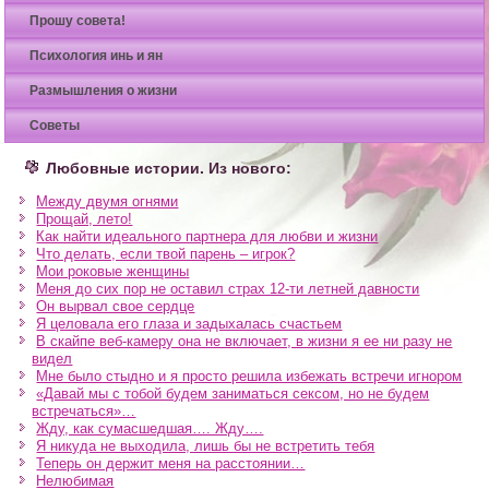
Прошу совета!
Психология инь и ян
Размышления о жизни
Советы
Любовные истории. Из нового:
Между двумя огнями
Прощай, лето!
Как найти идеального партнера для любви и жизни
Что делать, если твой парень – игрок?
Мои роковые женщины
Меня до сих пор не оставил страх 12-ти летней давности
Он вырвал свое сердце
Я целовала его глаза и задыхалась счастьем
В скайпе веб-камеру она не включает, в жизни я ее ни разу не
видел
Мне было стыдно и я просто решила избежать встречи игнором
«Давай мы с тобой будем заниматься сексом, но не будем
встречаться»…
Жду, как сумасшедшая…. Жду….
Я никуда не выходила, лишь бы не встретить тебя
Теперь он держит меня на расстоянии…
Нелюбимая