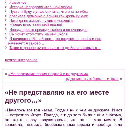
Животное
История непродолжительной любви
Пусть я буду лучше считать, что она погибла
Красивая девчонка с алыми как кровь губами
Никогда не живите чужими мыслями
Желаю всем взаимной любви!
Иногда просто приходит конец и он очевиден
Он хочет отомстить нашей школе
Я начинаю тебя забывать, но раздается звонок и все
начинается заново…
Такое странное чувство чего-то до боли знакомого…
всякое интересное
«
«Не знакомьте своих парней с подругами»
«Для меня любовь — игра!»
»
«Не представляю на его месте
другого…»
«Началось все год назад. Тогда я ни с кем не дружила. И вот
— встретила Игоря. Правда, я и до того была с ним знакома,
но как-то сразу почувствовала, что он — моя мечта. Я
краснела, говорила бессмысленные фразы и вообще вела