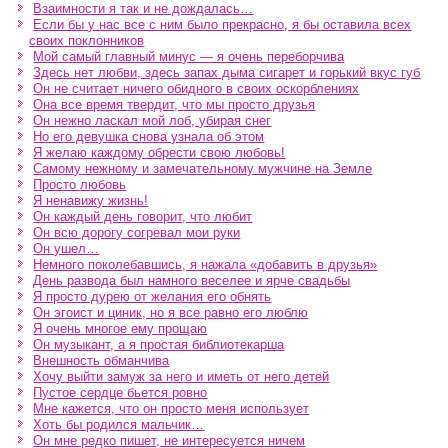
Взаимности я так и не дождалась…
Если бы у нас все с ним было прекрасно, я бы оставила всех
своих поклонников
Мой самый главный минус — я очень переборчива
Здесь нет любви, здесь запах дыма сигарет и горький вкус губ
Он не считает ничего обидного в своих оскорблениях
Она все время твердит, что мы просто друзья
Он нежно ласкал мой лоб, убирая снег
Но его девушка снова узнала об этом
Я желаю каждому обрести свою любовь!
Самому нежному и замечательному мужчине на Земле
Просто любовь
Я ненавижу жизнь!
Он каждый день говорит, что любит
Он всю дорогу согревал мои руки
Он ушел…
Немного поколебавшись, я нажала «добавить в друзья»
День развода был намного веселее и ярче свадьбы
Я просто дурею от желания его обнять
Он эгоист и циник, но я все равно его люблю
Я очень многое ему прощаю
Он музыкант, а я простая библиотекарша
Внешность обманчива
Хочу выйти замуж за него и иметь от него детей
Пустое сердце бьется ровно
Мне кажется, что он просто меня использует
Хоть бы родился мальчик…
Он мне редко пишет, не интересуется ничем