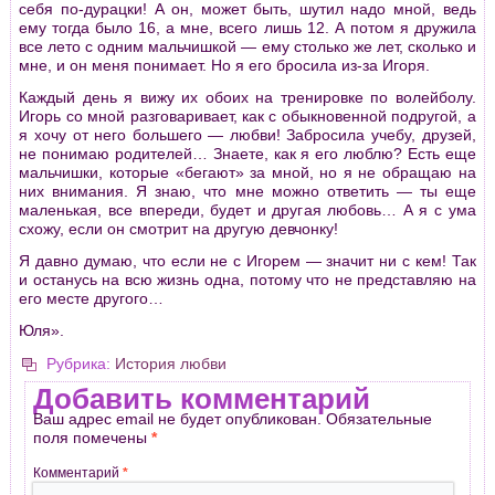
себя по-дурацки! А он, может быть, шутил надо мной, ведь
ему тогда было 16, а мне, всего лишь 12. А потом я дружила
все лето с одним мальчишкой — ему столько же лет, сколько и
мне, и он меня понимает. Но я его бросила из-за Игоря.
Каждый день я вижу их обоих на тренировке по волейболу.
Игорь со мной разговаривает, как с обыкновенной подругой, а
я хочу от него большего — любви! Забросила учебу, друзей,
не понимаю родителей… Знаете, как я его люблю? Есть еще
мальчишки, которые «бегают» за мной, но я не обращаю на
них внимания. Я знаю, что мне можно ответить — ты еще
маленькая, все впереди, будет и другая любовь… А я с ума
схожу, если он смотрит на другую девчонку!
Я давно думаю, что если не с Игорем — значит ни с кем! Так
и останусь на всю жизнь одна, потому что не представляю на
его месте другого…
Юля».
Рубрика:
История любви
Добавить комментарий
Ваш адрес email не будет опубликован.
Обязательные
поля помечены
*
Комментарий
*