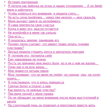
История притяжения
Я летела как бабочка на огонь в наших отношениях… А он берёг
меня и заботился.
Чтобы добиться его внимания, я решила спеть…
Но есть одна проблема… через две недели — моя свадьба.
Меня выдают замуж за нелюбимого
Я сама притянула свое счастье
Когда я вижу его, мысли путаются
Не влюбляйся в меня так сильно
Она есть…
Я оказалась зверем, ранившим его
Почему люди считают, что имеют право играть чужими
чувствами?
Друзья решили утешить друга и заплатили девушке
Я, потеряв его, потеряла себя
Ему наркоманка не нужна
Пусть он причинил мне много боли, но я ни о чем не жалею…
Один раз и на всю жизнь…
Мне нравятся четыре парня
Мозг понимает, что он меня не любит, но сердце, увы, не хочет
понять…
Я чувствовала, что я здесь принцесса
Сердце болит и плачет о нем
Как вернуть те нежные чувства?
При виде людей у меня паника
Он не обращает на меня внимание после моих выступлений в
школе
На следующий день он позвонил и предложил вместе жить