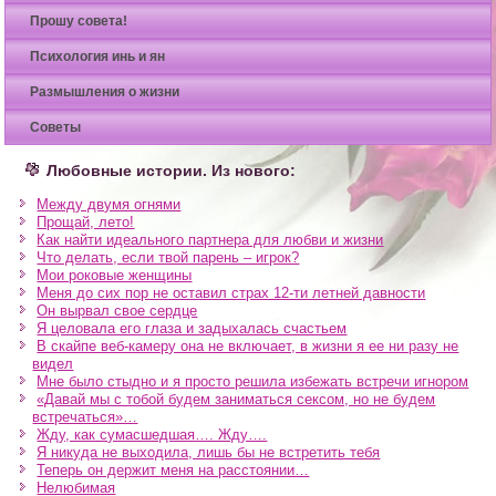
Прошу совета!
Психология инь и ян
Размышления о жизни
Советы
Любовные истории. Из нового:
Между двумя огнями
Прощай, лето!
Как найти идеального партнера для любви и жизни
Что делать, если твой парень – игрок?
Мои роковые женщины
Меня до сих пор не оставил страх 12-ти летней давности
Он вырвал свое сердце
Я целовала его глаза и задыхалась счастьем
В скайпе веб-камеру она не включает, в жизни я ее ни разу не
видел
Мне было стыдно и я просто решила избежать встречи игнором
«Давай мы с тобой будем заниматься сексом, но не будем
встречаться»…
Жду, как сумасшедшая…. Жду….
Я никуда не выходила, лишь бы не встретить тебя
Теперь он держит меня на расстоянии…
Нелюбимая