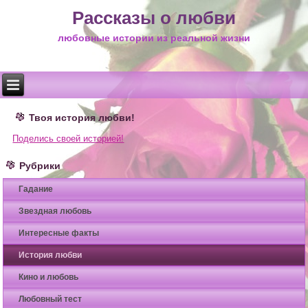
Рассказы о любви
любовные истории из реальной жизни
Твоя история любви!
Поделись своей историей!
Рубрики
Гадание
Звездная любовь
Интересные факты
История любви
Кино и любовь
Любовный тест