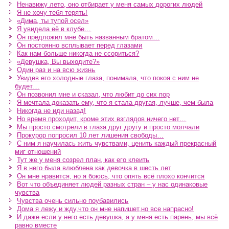
Ненавижу лето, оно отбирает у меня самых дорогих людей
Я не хочу тебя терять!
«Дима, ты тупой осел»
Я увидела её в клубе…
Он предложил мне быть названным братом…
Он постоянно всплывает перед глазами
Как нам больше никогда не ссориться?
«Девушка, Вы выходите?»
Один раз и на всю жизнь
Увидев его холодные глаза, понимала, что покоя с ним не
будет…
Он позвонил мне и сказал, что любит до сих пор
Я мечтала доказать ему, что я стала другая, лучше, чем была
Никогда не иди назад!
Но время проходит, кроме этих взглядов ничего нет…
Мы просто смотрели в глаза друг другу и просто молчали
Прокурор попросил 10 лет лишения свободы…
С ним я научилась жить чувствами, ценить каждый прекрасный
миг отношений
Тут же у меня созрел план, как его клеить
Я в него была влюблена как девочка в шесть лет
Он мне нравится, но я боюсь, что опять всё плохо кончится
Вот что объединяет людей разных стран – у нас одинаковые
чувства
Чувства очень сильно поубавились
Дома я лежу и жду,что он мне напишет,но все напрасно!
И даже если у него есть девушка, а у меня есть парень, мы всё
равно вместе