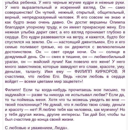
улыбка ребенка. У него черные жгучие кудри и нежные руки.
У него выразительный и искренний взгляд. Он — само
совершенство! Он чуткий, нежный, открытый, общительный,
верный, непредсказуемый человек. Я его совсем не знаю и
как будто знаю очень давно. Он достиг вершины Олимпа
благодаря упорному труду, и он имеет прекрасную жену. Его
нежная улыбка дарит свет, а его взгляд проникает глубоко в
сердце. Его кудри развеваются на ветру, и кажется, будто бог
спустился на землю. Он — настоящий джентльмен. Его и его
семью поливают грязью, но он держится с великолепным
достоинством. Он — свет среди ночи. Он — солнце в
дождливый день. Он — смех в тишине, он — любвеобильный
ураган, он — майский лучик! Как повезло его жене! У него
много завистников, которые завидуют его славе, красоте, уму,
деньгам, таланту. Имя ему — ФИЛИПП КИРКОРОВ. Я
счастлива, что люблю Его. Ведь «если любовь в сердце
войдет — всеми цветами мир зацветет»!
Филипп! Если ты когда-нибудь прочитаешь мое письмо, то
задумайся — разве ты никогда не испытывал любви? Если да,
то ты поймешь меня. Хотя что ты можешь увидеть во мне —
твоей поклоннице? Не думай, что я люблю твою славу, деньги
и красоту — нет! Я люблю тебя как человека, как мужчину! Но
у тебя другая жизнь, другие интересы. Так дай Бог, чтобы ты
был счастлив до конца своей жизни.
С любовью и уважением, Люда».