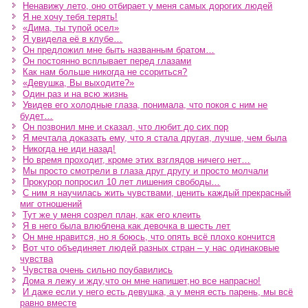
Ненавижу лето, оно отбирает у меня самых дорогих людей
Я не хочу тебя терять!
«Дима, ты тупой осел»
Я увидела её в клубе…
Он предложил мне быть названным братом…
Он постоянно всплывает перед глазами
Как нам больше никогда не ссориться?
«Девушка, Вы выходите?»
Один раз и на всю жизнь
Увидев его холодные глаза, понимала, что покоя с ним не
будет…
Он позвонил мне и сказал, что любит до сих пор
Я мечтала доказать ему, что я стала другая, лучше, чем была
Никогда не иди назад!
Но время проходит, кроме этих взглядов ничего нет…
Мы просто смотрели в глаза друг другу и просто молчали
Прокурор попросил 10 лет лишения свободы…
С ним я научилась жить чувствами, ценить каждый прекрасный
миг отношений
Тут же у меня созрел план, как его клеить
Я в него была влюблена как девочка в шесть лет
Он мне нравится, но я боюсь, что опять всё плохо кончится
Вот что объединяет людей разных стран – у нас одинаковые
чувства
Чувства очень сильно поубавились
Дома я лежу и жду,что он мне напишет,но все напрасно!
И даже если у него есть девушка, а у меня есть парень, мы всё
равно вместе