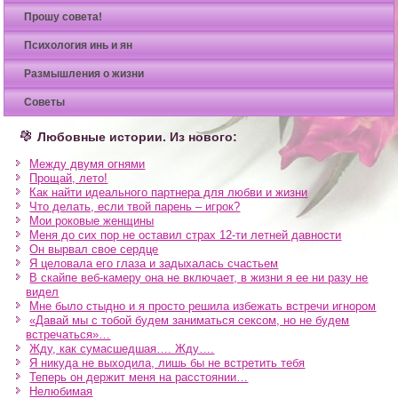
Прошу совета!
Психология инь и ян
Размышления о жизни
Советы
Любовные истории. Из нового:
Между двумя огнями
Прощай, лето!
Как найти идеального партнера для любви и жизни
Что делать, если твой парень – игрок?
Мои роковые женщины
Меня до сих пор не оставил страх 12-ти летней давности
Он вырвал свое сердце
Я целовала его глаза и задыхалась счастьем
В скайпе веб-камеру она не включает, в жизни я ее ни разу не
видел
Мне было стыдно и я просто решила избежать встречи игнором
«Давай мы с тобой будем заниматься сексом, но не будем
встречаться»…
Жду, как сумасшедшая…. Жду….
Я никуда не выходила, лишь бы не встретить тебя
Теперь он держит меня на расстоянии…
Нелюбимая