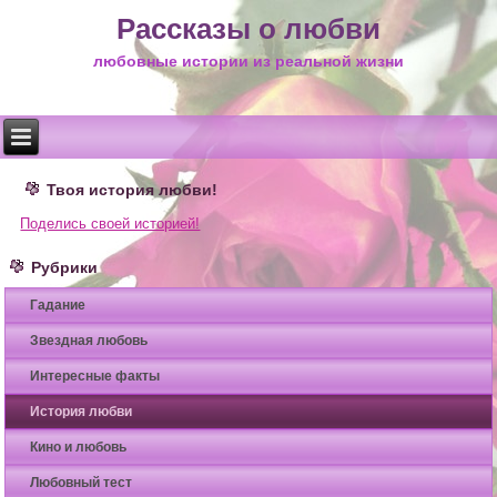
Рассказы о любви
любовные истории из реальной жизни
Твоя история любви!
Поделись своей историей!
Рубрики
Гадание
Звездная любовь
Интересные факты
История любви
Кино и любовь
Любовный тест