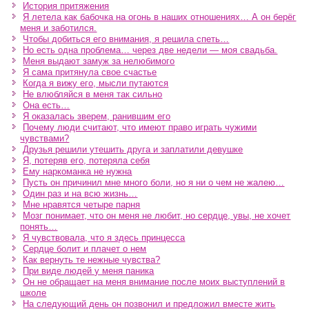
История притяжения
Я летела как бабочка на огонь в наших отношениях… А он берёг
меня и заботился.
Чтобы добиться его внимания, я решила спеть…
Но есть одна проблема… через две недели — моя свадьба.
Меня выдают замуж за нелюбимого
Я сама притянула свое счастье
Когда я вижу его, мысли путаются
Не влюбляйся в меня так сильно
Она есть…
Я оказалась зверем, ранившим его
Почему люди считают, что имеют право играть чужими
чувствами?
Друзья решили утешить друга и заплатили девушке
Я, потеряв его, потеряла себя
Ему наркоманка не нужна
Пусть он причинил мне много боли, но я ни о чем не жалею…
Один раз и на всю жизнь…
Мне нравятся четыре парня
Мозг понимает, что он меня не любит, но сердце, увы, не хочет
понять…
Я чувствовала, что я здесь принцесса
Сердце болит и плачет о нем
Как вернуть те нежные чувства?
При виде людей у меня паника
Он не обращает на меня внимание после моих выступлений в
школе
На следующий день он позвонил и предложил вместе жить