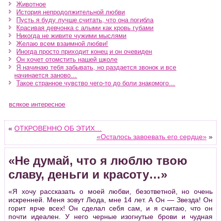
Животное
История непродолжительной любви
Пусть я буду лучше считать, что она погибла
Красивая девчонка с алыми как кровь губами
Никогда не живите чужими мыслями
Желаю всем взаимной любви!
Иногда просто приходит конец и он очевиден
Он хочет отомстить нашей школе
Я начинаю тебя забывать, но раздается звонок и все
начинается заново…
Такое странное чувство чего-то до боли знакомого…
всякое интересное
«
ОТКРОВЕННО ОБ ЭТИХ…
«Осталось завоевать его сердце»
»
«Не думай, что я люблю твою
славу, деньги и красоту…»
«Я хочу рассказать о моей любви, безответной, но очень
искренней. Меня зовут Люда, мне 14 лет. А Он — Звезда! Он
горит ярче всех! Он сделал себя сам, и я считаю, что он
почти идеален. У него черные изогнутые брови и чудная