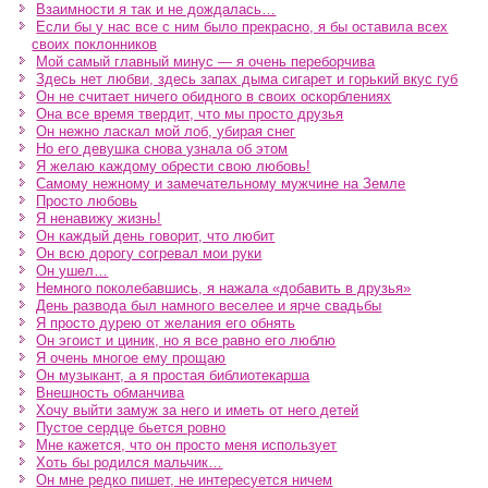
Взаимности я так и не дождалась…
Если бы у нас все с ним было прекрасно, я бы оставила всех
своих поклонников
Мой самый главный минус — я очень переборчива
Здесь нет любви, здесь запах дыма сигарет и горький вкус губ
Он не считает ничего обидного в своих оскорблениях
Она все время твердит, что мы просто друзья
Он нежно ласкал мой лоб, убирая снег
Но его девушка снова узнала об этом
Я желаю каждому обрести свою любовь!
Самому нежному и замечательному мужчине на Земле
Просто любовь
Я ненавижу жизнь!
Он каждый день говорит, что любит
Он всю дорогу согревал мои руки
Он ушел…
Немного поколебавшись, я нажала «добавить в друзья»
День развода был намного веселее и ярче свадьбы
Я просто дурею от желания его обнять
Он эгоист и циник, но я все равно его люблю
Я очень многое ему прощаю
Он музыкант, а я простая библиотекарша
Внешность обманчива
Хочу выйти замуж за него и иметь от него детей
Пустое сердце бьется ровно
Мне кажется, что он просто меня использует
Хоть бы родился мальчик…
Он мне редко пишет, не интересуется ничем