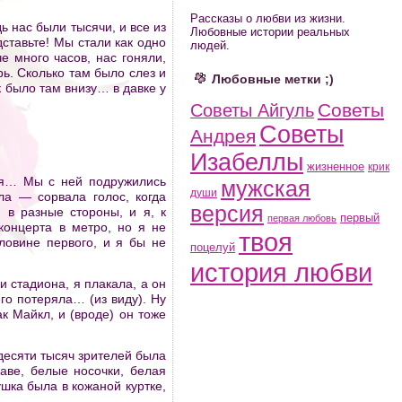
Рассказы о любви из жизни.
ь нас были тысячи, и все из
Любовные истории реальных
ставьте! Мы стали как одно
людей.
е много часов, нас гоняли,
ь. Сколько там было слез и
Любовные метки ;)
ак было там внизу… в давке у
Советы
Советы Айгуль
Советы
Андрея
Изабеллы
жизненное
крик
Оля… Мы с ней подружились
мужская
души
ла — сорвала голос, когда
версия
 в разные стороны, и я, к
первый
первая любовь
концерта в метро, но я не
твоя
ловине первого, и я бы не
поцелуй
история любви
 стадиона, я плакала, а он
го потеряла… (из виду). Ну
ак Майкл, и (вроде) он тоже
десяти тысяч зрителей была
аве, белые носочки, белая
ушка была в кожаной куртке,