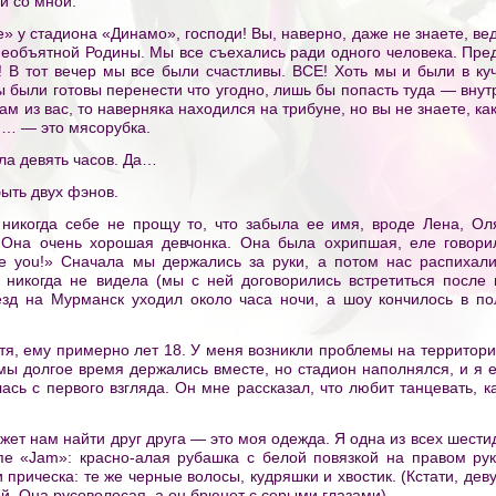
 и со мной.
» у стадиона «Динамо», господи! Вы, наверно, даже не знаете, вед
необъятной Родины. Мы все съехались ради одного человека. Пред
! В тот вечер мы все были счастливы. ВСЕ! Хоть мы и были в куч
 были готовы перенести что угодно, лишь бы попасть туда — внутр
там из вас, то наверняка находился на трибуне, но вы не знаете, к
… — это мясорубка.
ыла девять часов. Да…
быть двух фэнов.
я никогда себе не прощу то, что забыла ее имя, вроде Лена, 
. Она очень хорошая девчонка. Она была охрипшая, еле говори
ve you!» Сначала мы держались за руки, а потом нас распихали
никогда не видела (мы с ней договорились встретиться после 
езд на Мурманск уходил около часа ночи, а шоу кончилось в по
я, ему примерно лет 18. У меня возникли проблемы на территории
мы долгое время держались вместе, но стадион наполнялся, и я е
ась с первого взгляда. Он мне рассказал, что любит танцевать, к
жет нам найти друг друга — это моя одежда. Я одна из всех шести
пе «Jam»: красно-алая рубашка с белой повязкой на правом рук
 прическа: те же черные волосы, кудряшки и хвостик. (Кстати, дев
ой. Она русоволосая, а он брюнет с серыми глазами).