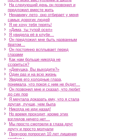
На следующий день он позвонил и
предложил вместе жить
Ненавижу лето, оно отбирает у меня
самых дорогих людей
Я не хочу тебя терять!
«Дима, ты тупой осел»
Я увидела её в клубе…
Он предложил мне быть названным
братом…
Он постоянно всплывает перед
глазами
Как нам больше никогда не
ссориться?
«Девушка, Вы выходите?»
Один раз и на всю жизнь
Увидев его холодные глаза,
понимала, что покоя с ним не будет…
Он позвонил мне и сказал, что любит
до сих пор
Я мечтала доказать ему, что я стала
другая, лучше, чем была
Никогда не иди назад!
Но время проходит, кроме этих
взглядов ничего нет…
Мы просто смотрели в глаза друг
другу и просто молчали
Прокурор попросил 10 лет лишения
свободы…