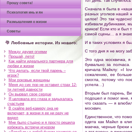
тот день. Так случилось
Прошу совета!
Сначала я была в «каше
Психология инь и ян
разных уголков нашей 
целое! Это так чудесно
Размышления о жизни
избивали дубинками, мы
криков! Если кто и был 
Советы
самой сцены… а я знаю
И в таких условиях я б
Любовные истории. Из нового:
С того дня я не могу за
Между двумя огнями
Прощай, лето!
Это одна москвичка, 
Как найти идеального партнера для
буквально за полчаса
любви и жизни
кричала Майклу: «I lo
Что делать, если твой парень –
сожалению, ее больше 
игрок?
смогла, потому что по
Мои роковые женщины
успела…)
Меня до сих пор не оставил страх 12-
ти летней давности
Вторым был парень, Вит
Он вырвал свое сердце
подошел и помог мне, 
Я целовала его глаза и задыхалась
что сказать — я влюбил
счастьем
москвич.
В скайпе веб-камеру она не
включает, в жизни я ее ни разу не
Единственное, что помо
видел
одета как Майкл в кли
Мне было стыдно и я просто решила
маечка, черные брюки и
избежать встречи игнором
а тот парень в джинсов
«Давай мы с тобой будем заниматься