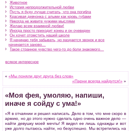
Животное
История непродолжительной любви
Пусть я буду лучше считать, что она погибла
Красивая девчонка с алыми как кровь губами
Никогда не живите чужими мыслями
Желаю всем взаимной любви!
Иногда просто приходит конец и он очевиден
Он хочет отомстить нашей школе
Я начинаю тебя забывать, но раздается звонок и все
начинается заново…
Такое странное чувство чего-то до боли знакомого…
всякое интересное
«
«Мы поняли друг друга без слов»
«Парни всегда найдутся!»
»
«Моя фея, умоляю, напиши,
иначе я сойду с ума!»
«Я в отчаянии и решил написать. Дело в том, что мне скоро в
армию, но до этого нужно сделать одно очень важное дело —
найти девушку моей мечты! Я видел ее лишь однажды и вот
уже долго пытаюсь найти, но безуспешно. Мы встретились на