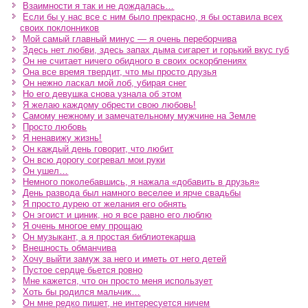
Взаимности я так и не дождалась…
Если бы у нас все с ним было прекрасно, я бы оставила всех
своих поклонников
Мой самый главный минус — я очень переборчива
Здесь нет любви, здесь запах дыма сигарет и горький вкус губ
Он не считает ничего обидного в своих оскорблениях
Она все время твердит, что мы просто друзья
Он нежно ласкал мой лоб, убирая снег
Но его девушка снова узнала об этом
Я желаю каждому обрести свою любовь!
Самому нежному и замечательному мужчине на Земле
Просто любовь
Я ненавижу жизнь!
Он каждый день говорит, что любит
Он всю дорогу согревал мои руки
Он ушел…
Немного поколебавшись, я нажала «добавить в друзья»
День развода был намного веселее и ярче свадьбы
Я просто дурею от желания его обнять
Он эгоист и циник, но я все равно его люблю
Я очень многое ему прощаю
Он музыкант, а я простая библиотекарша
Внешность обманчива
Хочу выйти замуж за него и иметь от него детей
Пустое сердце бьется ровно
Мне кажется, что он просто меня использует
Хоть бы родился мальчик…
Он мне редко пишет, не интересуется ничем