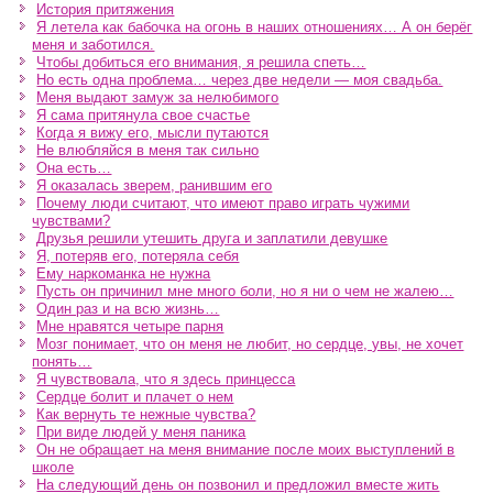
История притяжения
Я летела как бабочка на огонь в наших отношениях… А он берёг
меня и заботился.
Чтобы добиться его внимания, я решила спеть…
Но есть одна проблема… через две недели — моя свадьба.
Меня выдают замуж за нелюбимого
Я сама притянула свое счастье
Когда я вижу его, мысли путаются
Не влюбляйся в меня так сильно
Она есть…
Я оказалась зверем, ранившим его
Почему люди считают, что имеют право играть чужими
чувствами?
Друзья решили утешить друга и заплатили девушке
Я, потеряв его, потеряла себя
Ему наркоманка не нужна
Пусть он причинил мне много боли, но я ни о чем не жалею…
Один раз и на всю жизнь…
Мне нравятся четыре парня
Мозг понимает, что он меня не любит, но сердце, увы, не хочет
понять…
Я чувствовала, что я здесь принцесса
Сердце болит и плачет о нем
Как вернуть те нежные чувства?
При виде людей у меня паника
Он не обращает на меня внимание после моих выступлений в
школе
На следующий день он позвонил и предложил вместе жить