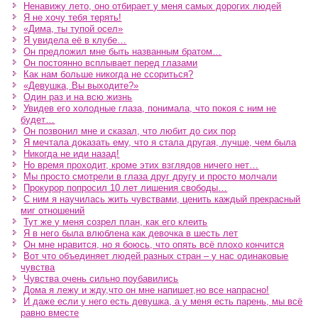
Ненавижу лето, оно отбирает у меня самых дорогих людей
Я не хочу тебя терять!
«Дима, ты тупой осел»
Я увидела её в клубе…
Он предложил мне быть названным братом…
Он постоянно всплывает перед глазами
Как нам больше никогда не ссориться?
«Девушка, Вы выходите?»
Один раз и на всю жизнь
Увидев его холодные глаза, понимала, что покоя с ним не
будет…
Он позвонил мне и сказал, что любит до сих пор
Я мечтала доказать ему, что я стала другая, лучше, чем была
Никогда не иди назад!
Но время проходит, кроме этих взглядов ничего нет…
Мы просто смотрели в глаза друг другу и просто молчали
Прокурор попросил 10 лет лишения свободы…
С ним я научилась жить чувствами, ценить каждый прекрасный
миг отношений
Тут же у меня созрел план, как его клеить
Я в него была влюблена как девочка в шесть лет
Он мне нравится, но я боюсь, что опять всё плохо кончится
Вот что объединяет людей разных стран – у нас одинаковые
чувства
Чувства очень сильно поубавились
Дома я лежу и жду,что он мне напишет,но все напрасно!
И даже если у него есть девушка, а у меня есть парень, мы всё
равно вместе