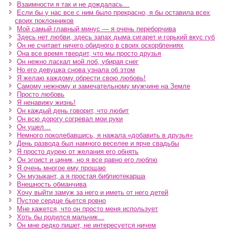
Взаимности я так и не дождалась…
Если бы у нас все с ним было прекрасно, я бы оставила всех
своих поклонников
Мой самый главный минус — я очень переборчива
Здесь нет любви, здесь запах дыма сигарет и горький вкус губ
Он не считает ничего обидного в своих оскорблениях
Она все время твердит, что мы просто друзья
Он нежно ласкал мой лоб, убирая снег
Но его девушка снова узнала об этом
Я желаю каждому обрести свою любовь!
Самому нежному и замечательному мужчине на Земле
Просто любовь
Я ненавижу жизнь!
Он каждый день говорит, что любит
Он всю дорогу согревал мои руки
Он ушел…
Немного поколебавшись, я нажала «добавить в друзья»
День развода был намного веселее и ярче свадьбы
Я просто дурею от желания его обнять
Он эгоист и циник, но я все равно его люблю
Я очень многое ему прощаю
Он музыкант, а я простая библиотекарша
Внешность обманчива
Хочу выйти замуж за него и иметь от него детей
Пустое сердце бьется ровно
Мне кажется, что он просто меня использует
Хоть бы родился мальчик…
Он мне редко пишет, не интересуется ничем