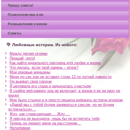
Прошу совета!
Психология инь и ян
Размышления о жизни
Советы
Любовные истории. Из нового:
Между двумя огнями
Прощай, лето!
Как найти идеального партнера для любви и жизни
Что делать, если твой парень – игрок?
Мои роковые женщины
Меня до сих пор не оставил страх 12-ти летней давности
Он вырвал свое сердце
Я целовала его глаза и задыхалась счастьем
В скайпе веб-камеру она не включает, в жизни я ее ни разу не
видел
Мне было стыдно и я просто решила избежать встречи игнором
«Давай мы с тобой будем заниматься сексом, но не будем
встречаться»…
Жду, как сумасшедшая…. Жду….
Я никуда не выходила, лишь бы не встретить тебя
Теперь он держит меня на расстоянии…
Нелюбимая