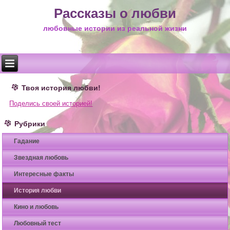
Рассказы о любви
любовные истории из реальной жизни
Твоя история любви!
Поделись своей историей!
Рубрики
Гадание
Звездная любовь
Интересные факты
История любви
Кино и любовь
Любовный тест