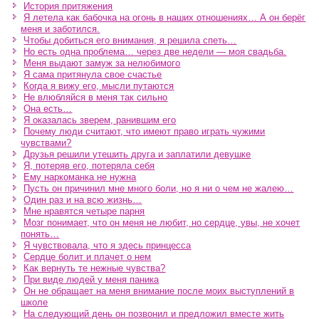
История притяжения
Я летела как бабочка на огонь в наших отношениях… А он берёг
меня и заботился.
Чтобы добиться его внимания, я решила спеть…
Но есть одна проблема… через две недели — моя свадьба.
Меня выдают замуж за нелюбимого
Я сама притянула свое счастье
Когда я вижу его, мысли путаются
Не влюбляйся в меня так сильно
Она есть…
Я оказалась зверем, ранившим его
Почему люди считают, что имеют право играть чужими
чувствами?
Друзья решили утешить друга и заплатили девушке
Я, потеряв его, потеряла себя
Ему наркоманка не нужна
Пусть он причинил мне много боли, но я ни о чем не жалею…
Один раз и на всю жизнь…
Мне нравятся четыре парня
Мозг понимает, что он меня не любит, но сердце, увы, не хочет
понять…
Я чувствовала, что я здесь принцесса
Сердце болит и плачет о нем
Как вернуть те нежные чувства?
При виде людей у меня паника
Он не обращает на меня внимание после моих выступлений в
школе
На следующий день он позвонил и предложил вместе жить