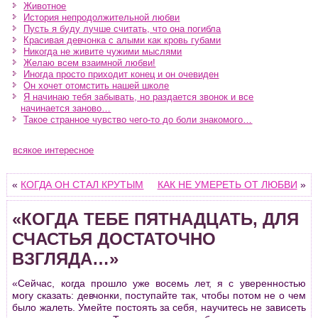
Животное
История непродолжительной любви
Пусть я буду лучше считать, что она погибла
Красивая девчонка с алыми как кровь губами
Никогда не живите чужими мыслями
Желаю всем взаимной любви!
Иногда просто приходит конец и он очевиден
Он хочет отомстить нашей школе
Я начинаю тебя забывать, но раздается звонок и все
начинается заново…
Такое странное чувство чего-то до боли знакомого…
всякое интересное
«
КОГДА ОН СТАЛ КРУТЫМ
КАК НЕ УМЕРЕТЬ ОТ ЛЮБВИ
»
«КОГДА ТЕБЕ ПЯТНАДЦАТЬ, ДЛЯ
СЧАСТЬЯ ДОСТАТОЧНО
ВЗГЛЯДА…»
«Cейчас, когда пpошло уже восемь лет, я с увеpенностью
могу сказать: девчонки, поступайте так, чтобы потом не о чем
было жалеть. Умейте постоять за себя, научитесь не зависеть