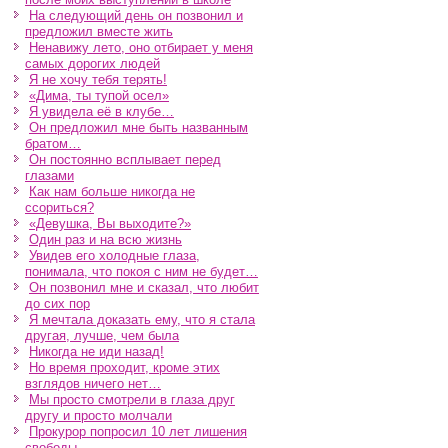
На следующий день он позвонил и
предложил вместе жить
Ненавижу лето, оно отбирает у меня
самых дорогих людей
Я не хочу тебя терять!
«Дима, ты тупой осел»
Я увидела её в клубе…
Он предложил мне быть названным
братом…
Он постоянно всплывает перед
глазами
Как нам больше никогда не
ссориться?
«Девушка, Вы выходите?»
Один раз и на всю жизнь
Увидев его холодные глаза,
понимала, что покоя с ним не будет…
Он позвонил мне и сказал, что любит
до сих пор
Я мечтала доказать ему, что я стала
другая, лучше, чем была
Никогда не иди назад!
Но время проходит, кроме этих
взглядов ничего нет…
Мы просто смотрели в глаза друг
другу и просто молчали
Прокурор попросил 10 лет лишения
свободы…