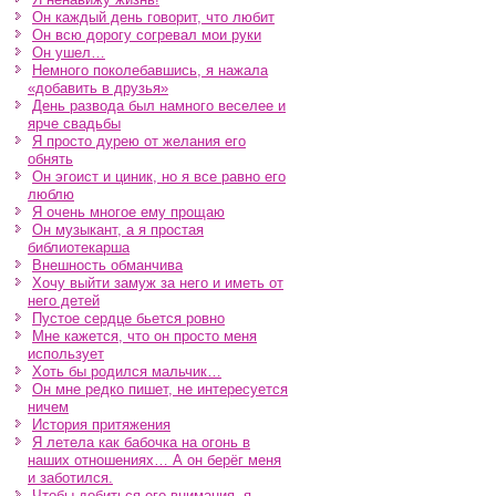
Он каждый день говорит, что любит
Он всю дорогу согревал мои руки
Он ушел…
Немного поколебавшись, я нажала
«добавить в друзья»
День развода был намного веселее и
ярче свадьбы
Я просто дурею от желания его
обнять
Он эгоист и циник, но я все равно его
люблю
Я очень многое ему прощаю
Он музыкант, а я простая
библиотекарша
Внешность обманчива
Хочу выйти замуж за него и иметь от
него детей
Пустое сердце бьется ровно
Мне кажется, что он просто меня
использует
Хоть бы родился мальчик…
Он мне редко пишет, не интересуется
ничем
История притяжения
Я летела как бабочка на огонь в
наших отношениях… А он берёг меня
и заботился.
Чтобы добиться его внимания, я