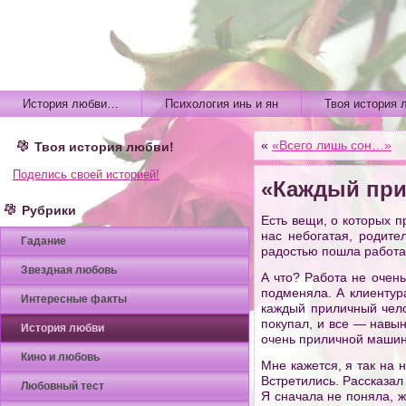
История любви…
Психология инь и ян
Твоя история 
«
«Всего лишь сон…»
Твоя история любви!
Поделись своей историей!
«Каждый при
Рубрики
Есть вещи, о которых п
нас небогатая, родите
Гадание
радостью пошла работат
Звездная любовь
А что? Работа не очень
подменяла. А клиентура
Интересные факты
каждый приличный челов
покупал, и все — навын
История любви
очень приличной машин
Кино и любовь
Мне кажется, я так на 
Встретились. Рассказал
Любовный тест
Я сначала не поняла, ж