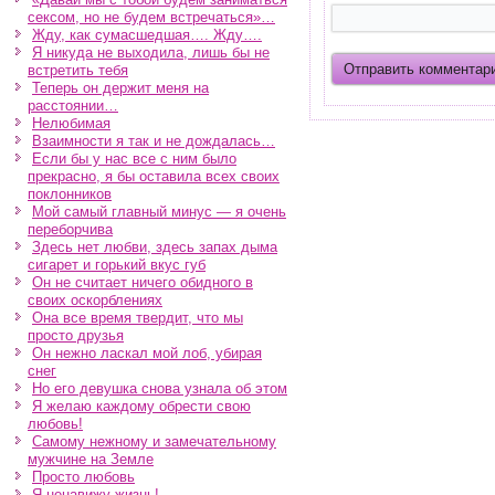
сексом, но не будем встречаться»…
Жду, как сумасшедшая…. Жду….
Я никуда не выходила, лишь бы не
встретить тебя
Теперь он держит меня на
расстоянии…
Нелюбимая
Взаимности я так и не дождалась…
Если бы у нас все с ним было
прекрасно, я бы оставила всех своих
поклонников
Мой самый главный минус — я очень
переборчива
Здесь нет любви, здесь запах дыма
сигарет и горький вкус губ
Он не считает ничего обидного в
своих оскорблениях
Она все время твердит, что мы
просто друзья
Он нежно ласкал мой лоб, убирая
снег
Но его девушка снова узнала об этом
Я желаю каждому обрести свою
любовь!
Самому нежному и замечательному
мужчине на Земле
Просто любовь
Я ненавижу жизнь!