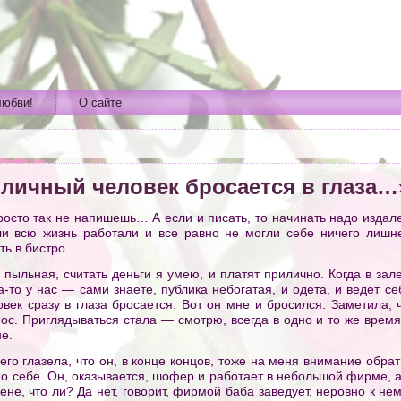
любви!
О сайте
личный человек бросается в глаза…
росто так не напишешь… А если и писать, то начинать надо издале
ли всю жизнь работали и все равно не могли себе ничего лишне
ь в бистро.
 пыльная, считать деньги я умею, и платят прилично. Когда в зал
-то у нас — сами знаете, публика небогатая, и одета, и ведет се
ек сразу в глаза бросается. Вот он мне и бросился. Заметила, ч
ос. Приглядываться стала — смотрю, всегда в одно и то же время
е.
него глазела, что он, в конце концов, тоже на меня внимание обра
 о себе. Oн, оказывается, шофер и работает в небольшой фирме, а
ене, что ли? Да нет, говорит, фирмой баба заведует, неровно к не