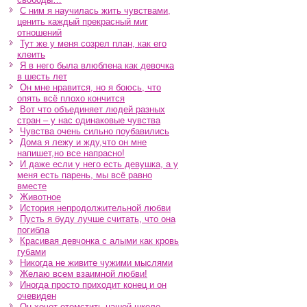
С ним я научилась жить чувствами,
ценить каждый прекрасный миг
отношений
Тут же у меня созрел план, как его
клеить
Я в него была влюблена как девочка
в шесть лет
Он мне нравится, но я боюсь, что
опять всё плохо кончится
Вот что объединяет людей разных
стран – у нас одинаковые чувства
Чувства очень сильно поубавились
Дома я лежу и жду,что он мне
напишет,но все напрасно!
И даже если у него есть девушка, а у
меня есть парень, мы всё равно
вместе
Животное
История непродолжительной любви
Пусть я буду лучше считать, что она
погибла
Красивая девчонка с алыми как кровь
губами
Никогда не живите чужими мыслями
Желаю всем взаимной любви!
Иногда просто приходит конец и он
очевиден
Он хочет отомстить нашей школе