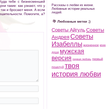
 Куда тебе с бизнесменшей
Рассказы о любви из жизни.
ни такие: как узнают, что у
Любовные истории реальных
 так и бросают меня. А если
людей.
решительности. Помогите, а?
Любовные метки ;)
Советы
Советы Айгуль
Советы
Андрея
Изабеллы
жизненное
крик
мужская
души
версия
первый
первая любовь
твоя
поцелуй
история любви