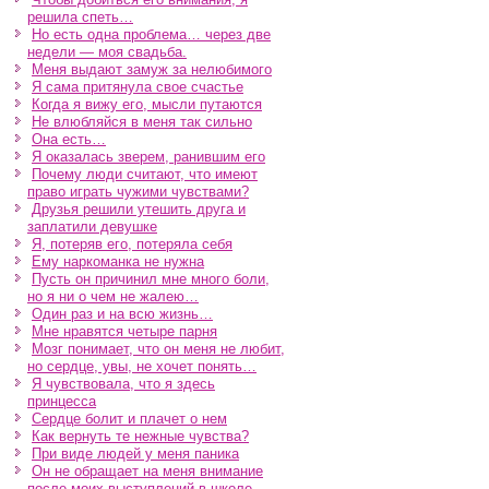
решила спеть…
Но есть одна проблема… через две
недели — моя свадьба.
Меня выдают замуж за нелюбимого
Я сама притянула свое счастье
Когда я вижу его, мысли путаются
Не влюбляйся в меня так сильно
Она есть…
Я оказалась зверем, ранившим его
Почему люди считают, что имеют
право играть чужими чувствами?
Друзья решили утешить друга и
заплатили девушке
Я, потеряв его, потеряла себя
Ему наркоманка не нужна
Пусть он причинил мне много боли,
но я ни о чем не жалею…
Один раз и на всю жизнь…
Мне нравятся четыре парня
Мозг понимает, что он меня не любит,
но сердце, увы, не хочет понять…
Я чувствовала, что я здесь
принцесса
Сердце болит и плачет о нем
Как вернуть те нежные чувства?
При виде людей у меня паника
Он не обращает на меня внимание
после моих выступлений в школе