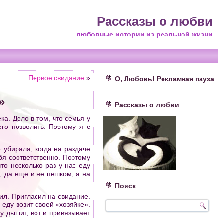
Рассказы о любви
любовные истории из реальной жизни
Первое свидание
»
О, Любовь! Рекламная пауза
»
Рассказы о любви
ка. Дело в том, что семья у
го позволить. Поэтому я с
е убирала, когда на раздаче
бя соответственно. Поэтому
то несколько раз у нас еду
, да еще и не пешком, а на
Поиск
тил. Пригласил на свидание.
 еду возит своей «хозяйке».
му дышит, вот и привязывает