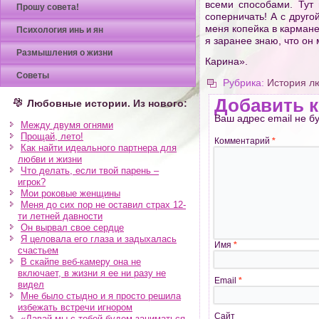
всеми способами. Тут 
Прошу совета!
соперничать! А с друго
меня копейка в кармане
Психология инь и ян
я заранее знаю, что он
Размышления о жизни
Карина».
Советы
Рубрика:
История л
Добавить 
Любовные истории. Из нового:
Ваш адрес email не б
Между двумя огнями
Прощай, лето!
Комментарий
*
Как найти идеального партнера для
любви и жизни
Что делать, если твой парень –
игрок?
Мои роковые женщины
Меня до сих пор не оставил страх 12-
ти летней давности
Он вырвал свое сердце
Я целовала его глаза и задыхалась
Имя
*
счастьем
В скайпе веб-камеру она не
включает, в жизни я ее ни разу не
Email
*
видел
Мне было стыдно и я просто решила
избежать встречи игнором
Сайт
«Давай мы с тобой будем заниматься