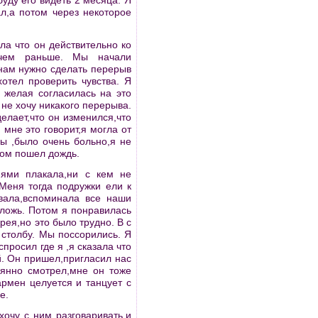
буду его видеть 2 месяца. Я
л,а потом через некоторое
ла что он действительно ко
 чем раньше. Мы начали
 нам нужно сделать перерыв
отел проверить чувства. Я
 желая согласилась на это
 не хочу никакого перерыва.
елает,что он изменился,что
 мне это говорит,я могла от
зы ,было очень больно,я не
ером пошел дождь.
нями плакала,ни с кем не
 Меня тогда подружки ели к
вала,вспоминала все наши
ложь. Потом я понравилась
рея,но это было трудно. В с
столбу. Мы поссорились. Я
просил где я ,я сказала что
й. Он пришел,пригласил нас
оянно смотрел,мне он тоже
рмен целуется и танцует с
е.
хочу с ним разговаривать,и