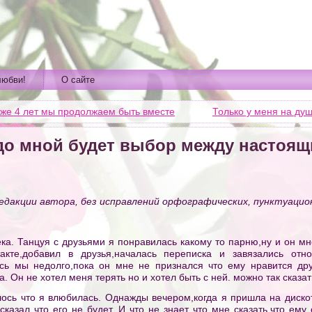
любви!
О сайте
уже 4 лет мы продолжаем быть вместе
Только у меня на душ
едо мной будет выбор между настоя
едакции автора, без исправлений орфографических, пунктуацион
ека. Танцуя с друзьями я понравилась какому то парню,ну и он м
кте,добавил в друзья,началась переписка и завязались отн
ись мы недолго,пока он мне не признался что ему нравится др
а. Он не хотел меня терять но и хотел быть с ней. можно так сказ
лось что я влюбилась. Однажды вечером,когда я пришла на диско
сказал что его не будет. И что не знает что мне сказать,что ему