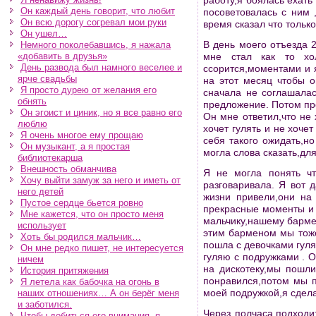
работу,я боялась ехать
Он каждый день говорит, что любит
посоветовалась с ним 
Он всю дорогу согревал мои руки
время сказал что тольк
Он ушел…
В день моего отъезда 
Немного поколебавшись, я нажала
«добавить в друзья»
мне стал как то хо
День развода был намного веселее и
ссорится,моментами и 
ярче свадьбы
на этот месяц чтобы о
Я просто дурею от желания его
сначала не соглашалас
обнять
предложение. Потом про
Он эгоист и циник, но я все равно его
Он мне ответил,что не 
люблю
хочет гулять и не хоче
Я очень многое ему прощаю
себя такого ожидать,но
Он музыкант, а я простая
могла слова сказать,дл
библиотекарша
Внешность обманчива
Я не могла понять ч
Хочу выйти замуж за него и иметь от
разговаривала. Я вот 
него детей
жизни привели,они на
Пустое сердце бьется ровно
прекрасные моменты и 
Мне кажется, что он просто меня
мальчику,нашему бармен
использует
этим барменом мы тоже
Хоть бы родился мальчик…
пошла с девочками гуля
Он мне редко пишет, не интересуется
гуляю с подружками . О
ничем
на дискотеку,мы пошли
История притяжения
понравился,потом мы п
Я летела как бабочка на огонь в
моей подружкой,я сдела
наших отношениях… А он берёг меня
и заботился.
Через полчаса,подходи
Чтобы добиться его внимания, я