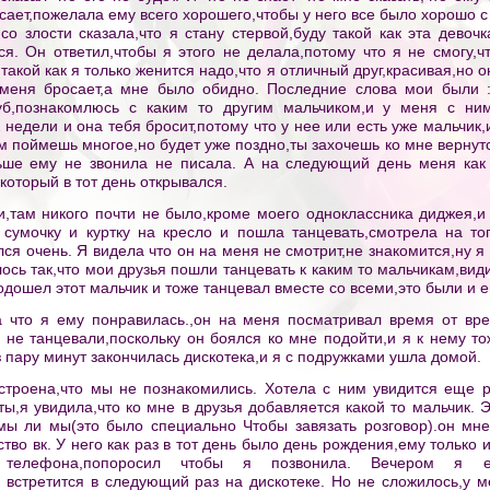
сает,пожелала ему всего хорошего,чтобы у него все было хорошо с 
о злости сказала,что я стану стервой,буду такой как эта девочк
ся. Он ответил,чтобы я этого не делала,потому что я не смогу,ч
такой как я только женится надо,что я отличный друг,красивая,но о
 меня бросает,а мне было обидно. Последние слова мои были 
луб,познакомлюсь с каким то другим мальчиком,и у меня с ни
 недели и она тебя бросит,потому что у нее или есть уже мальчик,
м поймешь многое,но будет уже поздно,ты захочешь ко мне вернутс
льше ему не звонила не писала. А на следующий день меня как
,который в тот день открывался.
,там никого почти не было,кроме моего одноклассника диджея,и 
 сумочку и куртку на кресло и пошла танцевать,смотрела на тог
я очень. Я видела что он на меня не смотрит,не знакомится,ну я 
ось так,что мои друзья пошли танцевать к каким то мальчикам,вид
дошел этот мальчик и тоже танцевал вместе со всеми,это были и е
 что я ему понравилась.,он на меня посматривал время от вр
не танцевали,поскольку он боялся ко мне подойти,и я к нему то
з пару минут закончилась дискотека,и я с подружками ушла домой.
троена,что мы не познакомились. Хотела с ним увидится еще ра
ты,я увидила,что ко мне в друзья добавляется какой то мальчик. 
мы ли мы(это было специально Чтобы завязать розговор).он мне
ство вк. У него как раз в тот день было день рождения,ему только
телефона,попоросил чтобы я позвонила. Вечером я е
 встретится в следующий раз на дискотеке. Но не сложилось,у м