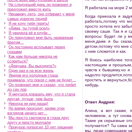
На следующий день он позвонил и
Я работала на море 2 м
предложил вместе жить
Ненавижу лето, оно отбирает у меня
Когда приехала я заду
самых дорогих людей
работать,потому что м
Я не хочу тебя терять!
просто хотела его забыт
«Дима, ты тупой осел»
своему саше. Так я и с
Я увидела её в клубе…
вопросы: Будет ли у м
Он предложил мне быть названным
меня,даже я бы сказа
братом…
детски,потому что мне 
Он постоянно всплывает перед
с ним сложится и как.
глазами
Как нам больше никогда не
Я боюсь наиболее того
ссориться?
настоящим и прошлым,я
«Девушка, Вы выходите?»
чувств к бывшему.но я
Один раз и на всю жизнь
надолго продлится,пото
Увидев его холодные глаза,
простить и вернуться,б
понимала, что покоя с ним не будет…
Он позвонил мне и сказал, что любит
нибудь.
до сих пор
Я мечтала доказать ему, что я стала
другая, лучше, чем была
Ответ Андрея:
Никогда не иди назад!
Но время проходит, кроме этих
Алина, а вот скажи, 
взглядов ничего нет…
человеком, а тут снов
Мы просто смотрели в глаза друг
Такие уж серьезные от
другу и просто молчали
получается? Ты сама за
Прокурор попросил 10 лет лишения
мы, люди совершаем час
свободы…