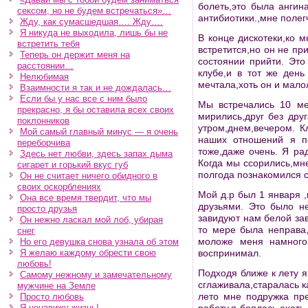
болеть,это была ангин
сексом, но не будем встречаться»…
антибиотики.,мне полег
Жду, как сумасшедшая…. Жду….
Я никуда не выходила, лишь бы не
В конце дискотеки,ко 
встретить тебя
встретится,но он не при
Теперь он держит меня на
состоянии прийти. Эт
расстоянии…
клубе,и в тот же день
Нелюбимая
мечтала,хоть он и мало
Взаимности я так и не дождалась…
Если бы у нас все с ним было
Мы встречались 10 ме
прекрасно, я бы оставила всех своих
мирились,друг без дру
поклонников
утром,днем,вечером. К
Мой самый главный минус — я очень
наших отношений я п
переборчива
тоже,даже очень. Я ра
Здесь нет любви, здесь запах дыма
Когда мы ссорились,мн
сигарет и горький вкус губ
полгода познакомился 
Он не считает ничего обидного в
своих оскорблениях
Мой д.р был 1 января 
Она все время твердит, что мы
друзьями. Это было н
просто друзья
завидуют нам белой зав
Он нежно ласкал мой лоб, убирая
то мере была неправа,
снег
моложе меня намного,
Но его девушка снова узнала об этом
Я желаю каждому обрести свою
воспринимал.
любовь!
Подходя ближе к лету я
Самому нежному и замечательному
сглаживала,старалась к
мужчине на Земле
лето мне подружка пр
Просто любовь
Я ненавижу жизнь!