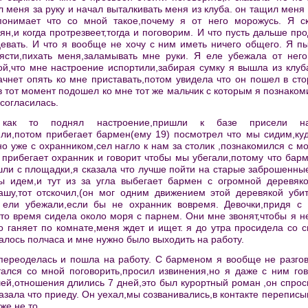
л меня за руку и начал выталкивать меня из клуба. он тащил меня 
понимает что со мной такое,почему я от него морожусь. Я с
ьян,и когда протрезвеет,тогда и поговорим. И что пусть дальше п
цевать. И что я вообще не хочу с ним иметь ничего общего. Я п
ясти,пихать меня,заламывать мне руки. Я еле убежала от него
ой,что мне настроение испортили,забирая сумку я вышла из клуб
ачнет опять ко мне приставать,потом увидела что он пошел в ст
в тот момент подошел ко мне тот же мальчик с которым я познаком
согласилась.
к то поднял настроение,пришли к базе присели н
или,потом прибегает бармен(ему 19) посмотрел что мы сидим,куд
о уже с охранником,сел нагло к нам за столик ,познакомился с м
 прибегает охранник и говорит чтобы мы убегали,потому что барм
шли с площадки,я сказала что лучше пойти на старые заброшенные
ы идем,и тут из за угла выбегает бармен с огромной деревяк
ашу,тот отскочил,(он мог одним движением этой деревякой убит
 ели убежали,если бы не охранник вовремя. Девочки,придя с 
 то время сидела около моря с парнем. Они мне звонят,чтобы я н
то ганяет по комнате,меня ждет и ищет. я до утра просидела со
алось полчаса и мне нужно было выходить на работу.
переоделась и пошла на работу. С барменом я вообще не разго
ался со мной поговорить,просил извинения,но я даже с ним гов
ей,отношения длились 7 дней,это был курортный роман ,он спроси
сказала что приеду. Он уехал,мы созванивались,в контакте перепис
же не то.