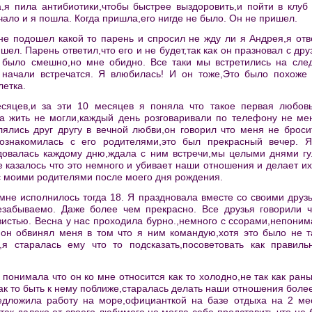
а,я пила антибиотики,чтобы быстрее выздоровить,и пойти в клуб
чало и я пошла. Когда пришла,его нигде не было. Он не пришел.
мне подошел какой то парень и спросил не жду ли я Андрея,я от
шел. Парень ответил,что его и не будет,так как он празновал с др
о было смешно,но мне обидно. Все таки мы встретились на сл
 начали встречатся. Я влюбилась! И он тоже,Это было похоже 
летка.
сяцев,и за эти 10 месяцев я поняла что такое первая любовь
га жить не могли,каждый день розговаривали по телефону не ме
лялись друг другу в вечной любви,он говорил что меня не броси
ознакомилась с его родителями,это был прекрасный вечер. 
довалась каждому дню,ждала с ним встречи,мы целыми днями гу
е казалось что это немного и убивает наши отношения и делает и
с моими родителями после моего дня рождения.
,мне исполнилось тогда 18. Я праздновала вместе со своими друз
езабываемо. Даже более чем прекрасно. Все друзья говорили 
истью. Весна у нас проходила бурно.,немного с ссорами,непонима
он обвинял меня в том что я ним командую,хотя это было не т
я старалась ему что то подсказать,посоветовать как правиль
 понимала что он ко мне относится как то холодно,не так как ран
ак то быть к нему поближе,старалась делать наши отношения боле
едложила работу на море,официанткой на базе отдыха на 2 ме