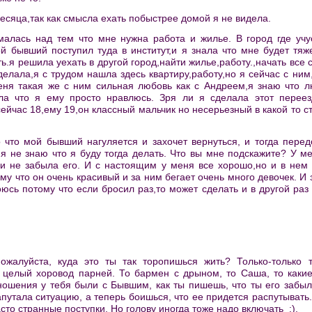
есяца,так как смысла ехать побыстрее домой я не видела.
малась над тем что мне нужна работа и жилье. В город где учус
ой бывший поступил туда в институт,и я знала что мне будет тяж
ь.я решила уехать в другой город,найти жилье,работу.,начать все 
делала,я с трудом нашла здесь квартиру,работу,но я сейчас с ни
еня такая же с ним сильная любовь как с Андреем,я знаю что 
ла что я ему просто нравлюсь. Зря ли я сделала этот переез
сейчас 18,ему 19,он классный мальчик но несерьезный в какой то с
 что мой бывший нагуляется и захочет вернуться, и тогда пере
 не знаю что я буду тогда делать. Что вы мне подскажите? У ме
 и не забыла его. И с настоящим у меня все хорошо,но и в нем 
му что он очень красивый и за ним бегает очень много девочек. И
оюсь потому что если бросил раз,то может сделать и в другой раз
пожалуйста, куда это ты так торопишься жить? Только-только
а целый хоровод парней. То бармен с дрыном, то Саша, то какие
ношения у тебя были с Бывшим, как ты пишешь, что ты его забыл
путала ситуацию, а теперь боишься, что ее придется распутывать.
то странные поступки. Но голову иногда тоже надо включать :).