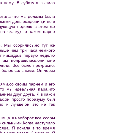
 к нему. В суботу я выпила
ветила что мы должны были
узьями день рождения,и не в
едующую неделю в этом же
на сказку,я о таком парне
. Мы ссорились,но тут же
ньше чем три часа,немного
т никогда,в первую неделю
Я им понравилась,они мне
ляли. Все было прекрасно.
х более сильными. Он через
ьями,со своим парнем и его
что мы идеальная пара,что
нием друг друга. Я в какой
ак,он просто поразуму был
но и лучше,он это не так
ьше ,а я наоборот все ссоры
е сильными.Когда наступило
сяца. Я искала в то время