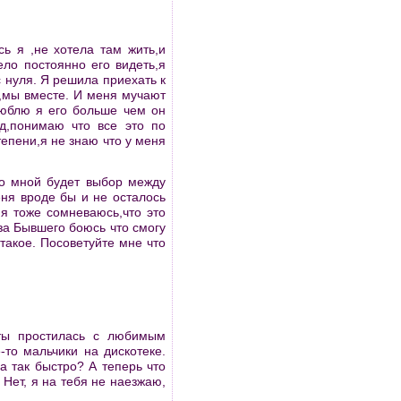
ь я ,не хотела там жить,и
ело постоянно его видеть,я
с нуля. Я решила приехать к
м,мы вместе. И меня мучают
люблю я его больше чем он
д,понимаю что все это по
тепени,я не знаю что у меня
до мной будет выбор между
ня вроде бы и не осталось
я тоже сомневаюсь,что это
 за Бывшего боюсь что смогу
 такое. Посоветуйте мне что
 ты простилась с любимым
-то мальчики на дискотеке.
а так быстро? А теперь что
 Нет, я на тебя не наезжаю,