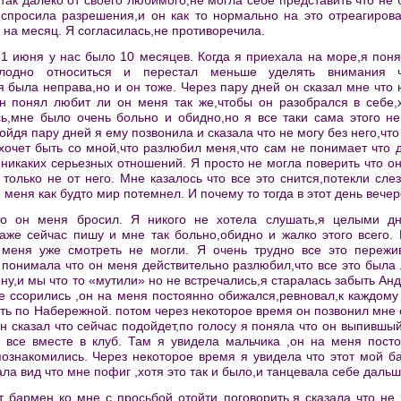
 так далеко от своего любимого,не могла себе представить что не 
,спросила разрешения,и он как то нормально на это отреагирова
о на месяц. Я согласилась,не противоречила.
21 июня у нас было 10 месяцев. Когда я приехала на море,я поня
лодно относиться и перестал меньше уделять внимания
я была неправа,но и он тоже. Через пару дней он сказал мне что
н понял любит ли он меня так же,чтобы он разобрался в себе,х
ь,мне было очень больно и обидно,но я все таки сама этого не
йдя пару дней я ему позвонила и сказала что не могу без него,что
хочет быть со мной,что разлюбил меня,что сам не понимает что д
т никаких серьезных отношений. Я просто не могла поверить что он
 только не от него. Мне казалось что все это снится,потекли сле
я меня как будто мир потемнел. И почему то тогда в этот день веч
то он меня бросил. Я никого не хотела слушать,я целыми д
даже сейчас пишу и мне так больно,обидно и жалко этого всего.
 меня уже смотреть не могли. Я очень трудно все это пережи
понимала что он меня действительно разлюбил,что все это была 
у,и мы что то «мутили» но не встречались,я старалась забыть Анд
 ссорились ,он на меня постоянно обижался,ревновал,к каждому 
ть по Набережной. потом через некоторое время он позвонил мне с
н сказал что сейчас подойдет,по голосу я поняла что он выпившы
 все вместе в клуб. Там я увидела мальчика ,он на меня пост
ознакомились. Через некоторое время я увидела что этот мой ба
ла вид что мне пофиг ,хотя это так и было,и танцевала себе дальш
т бармен ко мне с просьбой отойти поговорить,я сказала что не 