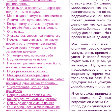
отвернулась. Он схвати
решила спеть…
море,говорил что не 
Но есть одна проблема… через две
разговаривать,что он п
недели — моя свадьба.
Меня выдают замуж за нелюбимого
подружкой,и с ней тан
Я сама притянула свое счастье
пускал ,начал мной тр
Когда я вижу его, мысли путаются
девчонкам что иду дом
Не влюбляйся в меня так сильно
бармена,боялась что н
Она есть…
пойду домой спать. Но 
Я оказалась зверем, ранившим его
провести меня домой,я 
Почему люди считают, что имеют
право играть чужими чувствами?
Мы шли он мне ка
Друзья решили утешить друга и
столиком,говорили,шут
заплатили девушке
минуты опять пришел ,н
Я, потеряв его, потеряла себя
ушел.. И через 5 минут
Ему наркоманка не нужна
будет бить Сашу. Мы у
Пусть он причинил мне много боли,
не найдет. Ну идем м
но я ни о чем не жалею…
нас,замахивается на с
Один раз и на всю жизнь…
зацепил,ну короче мы
Мне нравятся четыре парня
творилось на базе. Я в
Мозг понимает, что он меня не любит,
придурок меня убьет,ч
но сердце, увы, не хочет понять…
домой,потому что остав
Я чувствовала, что я здесь
принцесса
Я со страхом пришла ,
Сердце болит и плачет о нем
него внимание. Он пыт
Как вернуть те нежные чувства?
встречаться с этим Саш
При виде людей у меня паника
город где он учится,я 
Он не обращает на меня внимание
не так как впервые,это у
после моих выступлений в школе