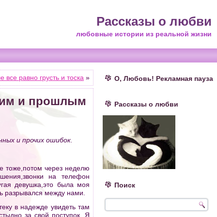
Рассказы о любви
любовные истории из реальной жизни
е все равно грусть и тоска
»
О, Любовь! Рекламная пауза
щим и прошлым
Рассказы о любви
ных и прочих ошибок.
не тоже,потом через неделю
ошения,звонки на телефон
угая девушка,это была моя
Поиск
ать разрывался между нами.
теку в надежде увидеть там
 стыдно за свой поступок. Я