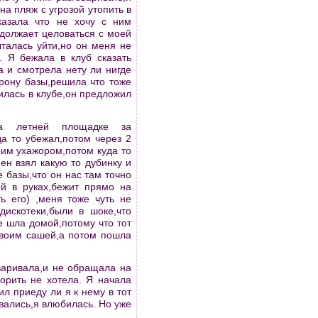
на пляж с угрозой утопить в
казала что не хочу с ним
родолжает целоваться с моей
ыталась уйти,но он меня не
. Я бежала в клуб сказать
а и смотрела нету ли нигде
орону базы,решила что тоже
илась в клубе,он предложил
а летней площадке за
а то убежал,потом через 2
оим ухажором,потом куда то
ен взял какую то дубинку и
 базы,что он нас там точно
ой в руках,бежит прямо на
ь его) ,меня тоже чуть не
дискотеки,были в шоке,что
е шла домой,потому что тот
 своим сашей,а потом пошла
варивала,и не обращала на
орить не хотела. Я начала
л приеду ли я к нему в тот
ывались,я влюбилась. Но уже