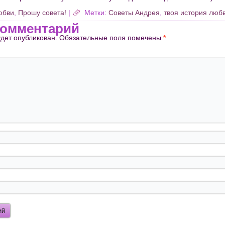
юбви
,
Прошу совета!
|
Метки:
Советы Андрея
,
твоя история люб
комментарий
удет опубликован.
Обязательные поля помечены
*