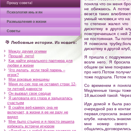
Прошу совета!
поняла что он меня бро
не обижаюсь. А потом с
Психология инь и ян
везет,в таких влюбляют
умный человек,и что на 
Размышления о жизни
то степени жалел что
дискотеку в другой к
Советы
повстречаешься с ней 2
не постоянная. Ты пото
Любовные истории. Из нового:
Я повесила трубку,бо
дискотеку в другой клуб
Между двумя огнями
Прощай, лето!
Я пришла с подружками
Как найти идеального партнера для
возле него. Я бросила
любви и жизни
общем он мне понравилс
Что делать, если твой парень –
про него.Потом получил
игрок?
тоже подошла. Потом по
Мои роковые женщины
Меня до сих пор не оставил страх 12-
Со временем я поняла
ти летней давности
Медленные танцы тоже 
Он вырвал свое сердце
18,высокий такой. Чере
Я целовала его глаза и задыхалась
счастьем
Идя домой я была расс
В скайпе веб-камеру она не
очередной раз в контак
включает, в жизни я ее ни разу не
первая,спросила знако
видел
клубе. началось знаком
Мне было стыдно и я просто решила
мне номер своего 
избежать встречи игнором
общались,договорились
«Давай мы с тобой будем заниматься