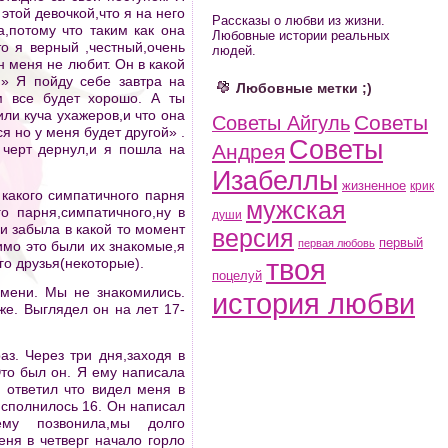
этой девочкой,что я на него
Рассказы о любви из жизни.
а,потому что таким как она
Любовные истории реальных
то я верный ,честный,очень
людей.
н меня не любит. Он в какой
:» Я пойду себе завтра на
Любовные метки ;)
м все будет хорошо. А ты
или куча ухажеров,и что она
Советы
Советы Айгуль
я но у меня будет другой» .
Советы
Андрея
 черт дернул,и я пошла на
Изабеллы
жизненное
крик
какого симпатичного парня
мужская
о парня,симпатичного,ну в
души
и забыла в какой то момент
версия
первый
первая любовь
имо это были их знакомые,я
твоя
го друзья(некоторые).
поцелуй
емени. Мы не знакомились.
история любви
же. Выглядел он на лет 17-
з. Через три дня,заходя в
Это был он. Я ему написала
 ответил что видел меня в
 исполнилось 16. Он написал
му позвонила,мы долго
еня в четверг начало горло