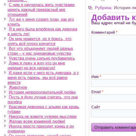
С ним я научилась жить чувствами,
Рубрика:
История л
ценить каждый прекрасный миг
отношений
Добавить 
Тут же у меня созрел план, как его
Ваш адрес email не б
клеить
Я в него была влюблена как девочка
Комментарий
*
в шесть лет
Он мне нравится, но я боюсь, что
опять всё плохо кончится
Вот что объединяет людей разных
стран – у нас одинаковые чувства
Чувства очень сильно поубавились
Дома я лежу и жду,что он мне
напишет,но все напрасно!
И даже если у него есть девушка, а у
Имя
*
меня есть парень, мы всё равно
вместе
Животное
История непродолжительной любви
Email
*
Пусть я буду лучше считать, что она
погибла
Красивая девчонка с алыми как кровь
Сайт
губами
Никогда не живите чужими мыслями
Желаю всем взаимной любви!
Иногда просто приходит конец и он
очевиден
Он хочет отомстить нашей школе