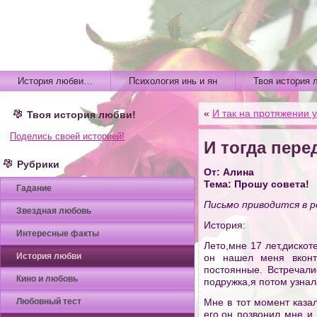
История любви…
Психология инь и ян
Твоя история 
«
И так на протяжении 
Твоя история любви!
Поделись своей историей!
И тогда пер
Рубрики
От: Алина
Тема: Прошу совета!
Гадание
Письмо приводится в р
Звездная любовь
История:
Интересные факты
Лето,мне 17 лет,дискот
История любви
он нашел меня вконта
постоянные. Встречал
Кино и любовь
подружка,я потом узнал
Любовный тест
Мне в тот момент каза
его,он позвонил мне и 