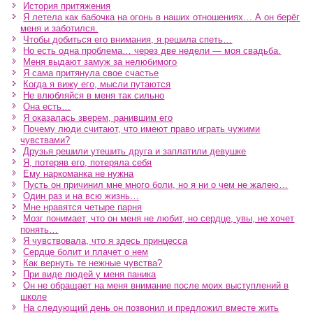
История притяжения
Я летела как бабочка на огонь в наших отношениях… А он берёг
меня и заботился.
Чтобы добиться его внимания, я решила спеть…
Но есть одна проблема… через две недели — моя свадьба.
Меня выдают замуж за нелюбимого
Я сама притянула свое счастье
Когда я вижу его, мысли путаются
Не влюбляйся в меня так сильно
Она есть…
Я оказалась зверем, ранившим его
Почему люди считают, что имеют право играть чужими
чувствами?
Друзья решили утешить друга и заплатили девушке
Я, потеряв его, потеряла себя
Ему наркоманка не нужна
Пусть он причинил мне много боли, но я ни о чем не жалею…
Один раз и на всю жизнь…
Мне нравятся четыре парня
Мозг понимает, что он меня не любит, но сердце, увы, не хочет
понять…
Я чувствовала, что я здесь принцесса
Сердце болит и плачет о нем
Как вернуть те нежные чувства?
При виде людей у меня паника
Он не обращает на меня внимание после моих выступлений в
школе
На следующий день он позвонил и предложил вместе жить