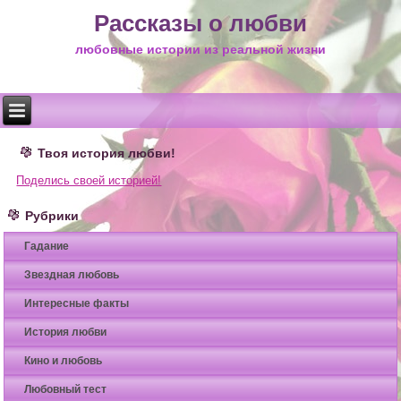
Рассказы о любви
любовные истории из реальной жизни
Твоя история любви!
Поделись своей историей!
Рубрики
Гадание
Звездная любовь
Интересные факты
История любви
Кино и любовь
Любовный тест