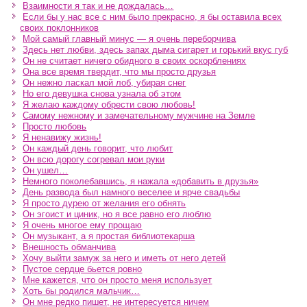
Взаимности я так и не дождалась…
Если бы у нас все с ним было прекрасно, я бы оставила всех
своих поклонников
Мой самый главный минус — я очень переборчива
Здесь нет любви, здесь запах дыма сигарет и горький вкус губ
Он не считает ничего обидного в своих оскорблениях
Она все время твердит, что мы просто друзья
Он нежно ласкал мой лоб, убирая снег
Но его девушка снова узнала об этом
Я желаю каждому обрести свою любовь!
Самому нежному и замечательному мужчине на Земле
Просто любовь
Я ненавижу жизнь!
Он каждый день говорит, что любит
Он всю дорогу согревал мои руки
Он ушел…
Немного поколебавшись, я нажала «добавить в друзья»
День развода был намного веселее и ярче свадьбы
Я просто дурею от желания его обнять
Он эгоист и циник, но я все равно его люблю
Я очень многое ему прощаю
Он музыкант, а я простая библиотекарша
Внешность обманчива
Хочу выйти замуж за него и иметь от него детей
Пустое сердце бьется ровно
Мне кажется, что он просто меня использует
Хоть бы родился мальчик…
Он мне редко пишет, не интересуется ничем