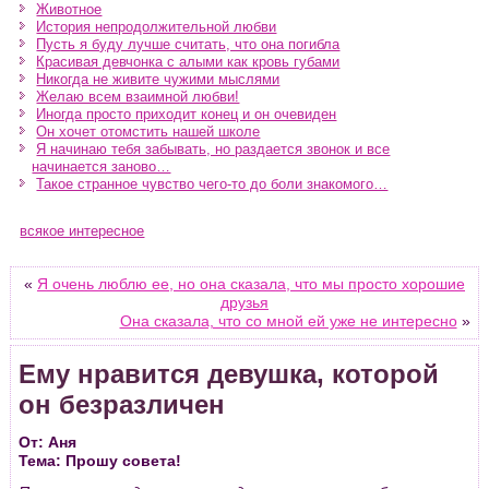
Животное
История непродолжительной любви
Пусть я буду лучше считать, что она погибла
Красивая девчонка с алыми как кровь губами
Никогда не живите чужими мыслями
Желаю всем взаимной любви!
Иногда просто приходит конец и он очевиден
Он хочет отомстить нашей школе
Я начинаю тебя забывать, но раздается звонок и все
начинается заново…
Такое странное чувство чего-то до боли знакомого…
всякое интересное
«
Я очень люблю ее, но она сказала, что мы просто хорошие
друзья
Она сказала, что со мной ей уже не интересно
»
Ему нравится девушка, которой
он безразличен
От: Аня
Тема: Прошу совета!