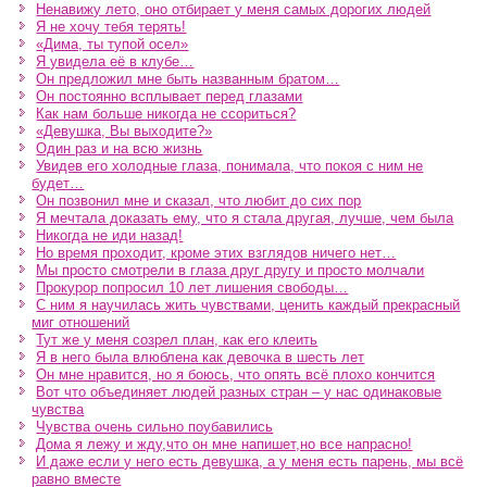
Ненавижу лето, оно отбирает у меня самых дорогих людей
Я не хочу тебя терять!
«Дима, ты тупой осел»
Я увидела её в клубе…
Он предложил мне быть названным братом…
Он постоянно всплывает перед глазами
Как нам больше никогда не ссориться?
«Девушка, Вы выходите?»
Один раз и на всю жизнь
Увидев его холодные глаза, понимала, что покоя с ним не
будет…
Он позвонил мне и сказал, что любит до сих пор
Я мечтала доказать ему, что я стала другая, лучше, чем была
Никогда не иди назад!
Но время проходит, кроме этих взглядов ничего нет…
Мы просто смотрели в глаза друг другу и просто молчали
Прокурор попросил 10 лет лишения свободы…
С ним я научилась жить чувствами, ценить каждый прекрасный
миг отношений
Тут же у меня созрел план, как его клеить
Я в него была влюблена как девочка в шесть лет
Он мне нравится, но я боюсь, что опять всё плохо кончится
Вот что объединяет людей разных стран – у нас одинаковые
чувства
Чувства очень сильно поубавились
Дома я лежу и жду,что он мне напишет,но все напрасно!
И даже если у него есть девушка, а у меня есть парень, мы всё
равно вместе