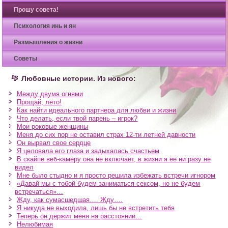
Прошу совета!
Психология инь и ян
Размышления о жизни
Советы
Любовные истории. Из нового:
Между двумя огнями
Прощай, лето!
Как найти идеального партнера для любви и жизни
Что делать, если твой парень – игрок?
Мои роковые женщины
Меня до сих пор не оставил страх 12-ти летней давности
Он вырвал свое сердце
Я целовала его глаза и задыхалась счастьем
В скайпе веб-камеру она не включает, в жизни я ее ни разу не
видел
Мне было стыдно и я просто решила избежать встречи игнором
«Давай мы с тобой будем заниматься сексом, но не будем
встречаться»…
Жду, как сумасшедшая…. Жду….
Я никуда не выходила, лишь бы не встретить тебя
Теперь он держит меня на расстоянии…
Нелюбимая