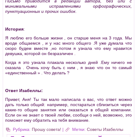
Письмо приводится в редакции автора, без или с
минимальными исправлениями орфографических,
пунктуационных и прочих ошибок.
История
:
Я люблю его больше жизни , он старше меня на 3 года. Мы
вроде общаемся , и у нас много общего .Я уже думала что
скоро будем вместе ,но потом я узнала что ему нравится
девушка, которой он безразличен .
Когда я это узнала плакала несколько дней .Ему ничего не
сказала . Очень хочу быть с ним , я знаю что он то самый
«единственный » . Что делать ?
Ответ Изабеллы:
Привет, Аня! Ты так мало написала о вас, что ответ можно
дать только общий: например, постараться сблизиться через
какие-то общие занятия или оказаться в общей компании.
Если он не знает о твоей любви, сообщи о ней, возможно, это
поможет ему обратить на тебя внимание.
Рубрика:
Прошу совета!
|
Метки:
Советы Изабеллы