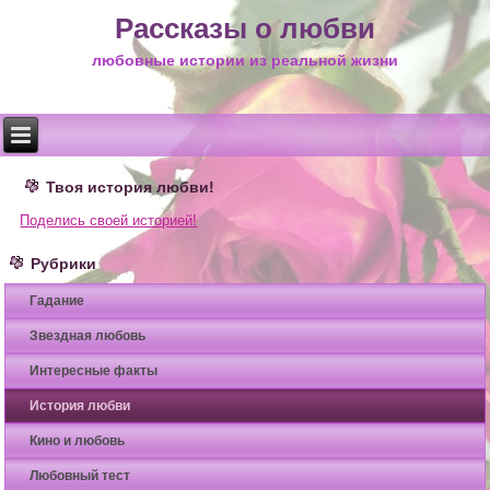
Рассказы о любви
любовные истории из реальной жизни
Твоя история любви!
Поделись своей историей!
Рубрики
Гадание
Звездная любовь
Интересные факты
История любви
Кино и любовь
Любовный тест