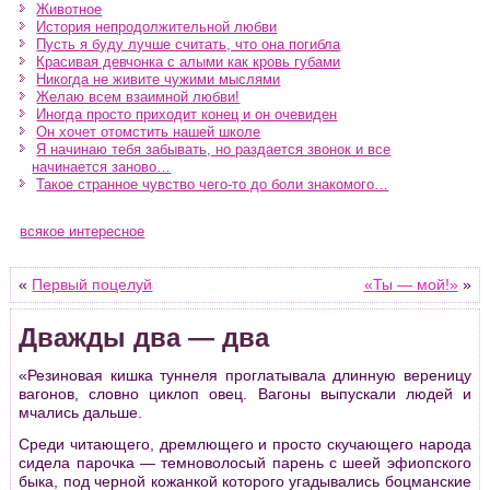
Животное
История непродолжительной любви
Пусть я буду лучше считать, что она погибла
Красивая девчонка с алыми как кровь губами
Никогда не живите чужими мыслями
Желаю всем взаимной любви!
Иногда просто приходит конец и он очевиден
Он хочет отомстить нашей школе
Я начинаю тебя забывать, но раздается звонок и все
начинается заново…
Такое странное чувство чего-то до боли знакомого…
всякое интересное
«
Первый поцелуй
«Ты — мой!»
»
Дважды два — два
«Резиновая кишка туннеля проглатывала длинную вереницу
вагонов, словно циклоп овец. Вагоны выпускали людей и
мчались дальше.
Среди читающего, дремлющего и просто скучающего народа
сидела парочка — темноволосый парень с шеей эфиопского
быка, под черной кожанкой которого угадывались боцманские