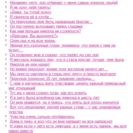
Ненавижу лето, оно отбирает у меня самых дорогих людей
Я не хочу тебя терять!
«Дима, ты тупой осел»
Я увидела её в клубе…
Он предложил мне быть названным братом…
Он постоянно всплывает перед глазами
Как нам больше никогда не ссориться?
«Девушка, Вы выходите?»
Один раз и на всю жизнь
Увидев его холодные глаза, понимала, что покоя с ним не
будет…
Он позвонил мне и сказал, что любит до сих пор
Я мечтала доказать ему, что я стала другая, лучше, чем была
Никогда не иди назад!
Но время проходит, кроме этих взглядов ничего нет…
Мы просто смотрели в глаза друг другу и просто молчали
Прокурор попросил 10 лет лишения свободы…
С ним я научилась жить чувствами, ценить каждый прекрасный
миг отношений
Тут же у меня созрел план, как его клеить
Я в него была влюблена как девочка в шесть лет
Он мне нравится, но я боюсь, что опять всё плохо кончится
Вот что объединяет людей разных стран – у нас одинаковые
чувства
Чувства очень сильно поубавились
Дома я лежу и жду,что он мне напишет,но все напрасно!
И даже если у него есть девушка, а у меня есть парень, мы всё
равно вместе