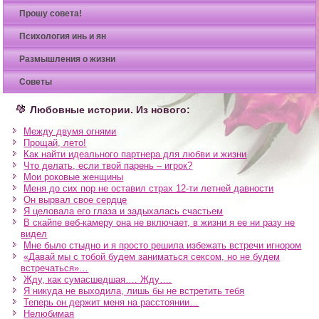
Прошу совета!
Психология инь и ян
Размышления о жизни
Советы
Любовные истории. Из нового:
Между двумя огнями
Прощай, лето!
Как найти идеального партнера для любви и жизни
Что делать, если твой парень – игрок?
Мои роковые женщины
Меня до сих пор не оставил страх 12-ти летней давности
Он вырвал свое сердце
Я целовала его глаза и задыхалась счастьем
В скайпе веб-камеру она не включает, в жизни я ее ни разу не
видел
Мне было стыдно и я просто решила избежать встречи игнором
«Давай мы с тобой будем заниматься сексом, но не будем
встречаться»…
Жду, как сумасшедшая…. Жду….
Я никуда не выходила, лишь бы не встретить тебя
Теперь он держит меня на расстоянии…
Нелюбимая