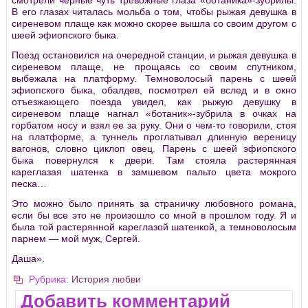
В его глазах читалась мольба о том, чтобы рыжая девушка в
сиреневом плаще как можно скорее вышла со своим другом с
шеей эфиопского быка.
Поезд остановился на очередной станции, и рыжая девушка в
сиреневом плаще, не прощаясь со своим спутником,
выбежала на платформу. Темноволосый парень с шеей
эфиопского быка, обалдев, посмотрел ей вслед и в окно
отъезжающего поезда увидел, как рыжую девушку в
сиреневом плаще нагнал «ботаник»-зубрила в очках на
горбатом носу и взял ее за руку. Они о чем-то говорили, стоя
на платформе, а туннель проглатывал длинную вереницу
вагонов, словно циклоп овец. Парень с шеей эфиопского
быка повернулся к двери. Там стояла растерянная
кареглазая шатенка в замшевом пальто цвета мокрого
песка…
Это можно было принять за страничку любовного романа,
если бы все это не произошло со мной в прошлом году. Я и
была той растерянной кареглазой шатенкой, а темноволосым
парнем — мой муж, Сергей.
Даша».
Рубрика:
История любви
Добавить комментарий