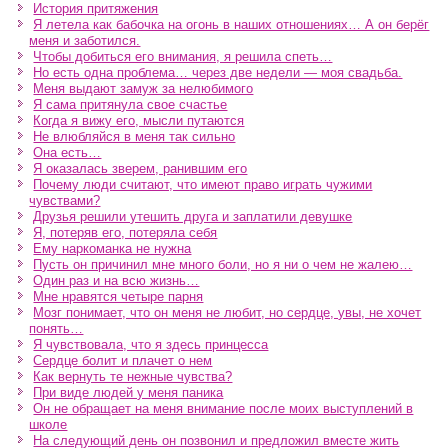
История притяжения
Я летела как бабочка на огонь в наших отношениях… А он берёг
меня и заботился.
Чтобы добиться его внимания, я решила спеть…
Но есть одна проблема… через две недели — моя свадьба.
Меня выдают замуж за нелюбимого
Я сама притянула свое счастье
Когда я вижу его, мысли путаются
Не влюбляйся в меня так сильно
Она есть…
Я оказалась зверем, ранившим его
Почему люди считают, что имеют право играть чужими
чувствами?
Друзья решили утешить друга и заплатили девушке
Я, потеряв его, потеряла себя
Ему наркоманка не нужна
Пусть он причинил мне много боли, но я ни о чем не жалею…
Один раз и на всю жизнь…
Мне нравятся четыре парня
Мозг понимает, что он меня не любит, но сердце, увы, не хочет
понять…
Я чувствовала, что я здесь принцесса
Сердце болит и плачет о нем
Как вернуть те нежные чувства?
При виде людей у меня паника
Он не обращает на меня внимание после моих выступлений в
школе
На следующий день он позвонил и предложил вместе жить