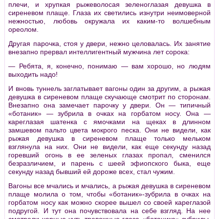
плечи, и хрупкая рыжеволосая зеленоглазая девушка в
сиреневом плаще. Глаза их светились изнутри неимоверной
нежностью, любовь окружала их каким-то волшебным
ореолом.
Другая парочка, стоя у двери, нежно целовалась. Их занятие
внезапно прервал интеллигентный мужчина лет сорока:
— Ребята, я, конечно, понимаю — вам хорошо, но людям
выходить надо!
И вновь туннель заглатывает вагоны один за другим, а рыжая
девушка в сиреневом плаще скучающе смотрит по сторонам.
Внезапно она замечает парочку у двери. Он — типичный
«ботаник» — зубрила в очках на горбатом носу. Она —
кареглазая шатенка с ямочками на щеках в длинном
замшевом пальто цвета мокрого песка. Они не видели, как
рыжая девушка в сиреневом плаще только мельком
взглянула на них. Они не видели, как еще секунду назад
горевший огонь в ее зеленых глазах пропал, сменился
безразличием, и парень с шеей эфиопского быка, еще
секунду назад бывший ей дороже всех, стал чужим.
Вагоны все мчались и мчались, а рыжая девушка в сиреневом
плаще молила о том, чтобы «ботаник»-зубрила в очках на
горбатом носу как можно скорее вышел со своей кареглазой
подругой. И тут она почувствовала на себе взгляд. На нее
смотрели черные чуть тревожные глаза «ботаника»-зубрилы.