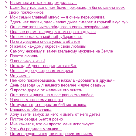
Взаимности я так и не дождалась…
Если бы у нас все с ним было прекрасно, я бы оставила всех
своих поклонников
Мой самый главный минус — я очень переборчива
Здесь нет любви, здесь запах дыма сигарет и горький вкус губ
Он не считает ничего обидного в своих оскорблениях
Она все время твердит, что мы просто друзья
Он нежно ласкал мой лоб, убирая снег
Но его девушка снова узнала об этом
Я желаю каждому обрести свою любовь!
Самому нежному и замечательному мужчине на Земле
Просто любовь
Я ненавижу жизнь!
Он каждый день говорит, что любит
Он всю дорогу согревал мои руки
Он ушел…
Немного поколебавшись, я нажала «добавить в друзья»
День развода был намного веселее и ярче свадьбы
Я просто дурею от желания его обнять
Он эгоист и циник, но я все равно его люблю
Я очень многое ему прощаю
Он музыкант, а я простая библиотекарша
Внешность обманчива
Хочу выйти замуж за него и иметь от него детей
Пустое сердце бьется ровно
Мне кажется, что он просто меня использует
Хоть бы родился мальчик…
Он мне редко пишет, не интересуется ничем