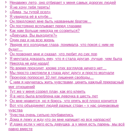
Ненавижу лето, оно отбирает у меня самых дорогих людей
Я не хочу тебя терять!
«Дима, ты тупой осел»
Я увидела её в клубе…
Он предложил мне быть названным братом…
Он постоянно всплывает перед глазами
Как нам больше никогда не ссориться?
«Девушка, Вы выходите?»
Один раз и на всю жизнь
Увидев его холодные глаза, понимала, что покоя с ним не
будет…
Он позвонил мне и сказал, что любит до сих пор
Я мечтала доказать ему, что я стала другая, лучше, чем была
Никогда не иди назад!
Но время проходит, кроме этих взглядов ничего нет…
Мы просто смотрели в глаза друг другу и просто молчали
Прокурор попросил 10 лет лишения свободы…
С ним я научилась жить чувствами, ценить каждый прекрасный
миг отношений
Тут же у меня созрел план, как его клеить
Я в него была влюблена как девочка в шесть лет
Он мне нравится, но я боюсь, что опять всё плохо кончится
Вот что объединяет людей разных стран – у нас одинаковые
чувства
Чувства очень сильно поубавились
Дома я лежу и жду,что он мне напишет,но все напрасно!
И даже если у него есть девушка, а у меня есть парень, мы всё
равно вместе