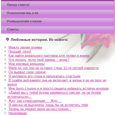
Прошу совета!
Психология инь и ян
Размышления о жизни
Советы
Любовные истории. Из нового:
Между двумя огнями
Прощай, лето!
Как найти идеального партнера для любви и жизни
Что делать, если твой парень – игрок?
Мои роковые женщины
Меня до сих пор не оставил страх 12-ти летней давности
Он вырвал свое сердце
Я целовала его глаза и задыхалась счастьем
В скайпе веб-камеру она не включает, в жизни я ее ни разу не
видел
Мне было стыдно и я просто решила избежать встречи игнором
«Давай мы с тобой будем заниматься сексом, но не будем
встречаться»…
Жду, как сумасшедшая…. Жду….
Я никуда не выходила, лишь бы не встретить тебя
Теперь он держит меня на расстоянии…
Нелюбимая