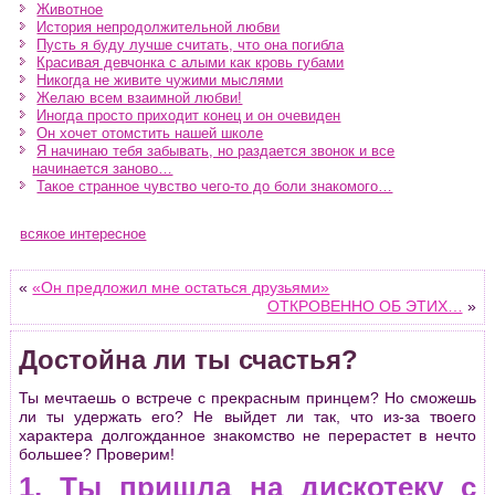
Животное
История непродолжительной любви
Пусть я буду лучше считать, что она погибла
Красивая девчонка с алыми как кровь губами
Никогда не живите чужими мыслями
Желаю всем взаимной любви!
Иногда просто приходит конец и он очевиден
Он хочет отомстить нашей школе
Я начинаю тебя забывать, но раздается звонок и все
начинается заново…
Такое странное чувство чего-то до боли знакомого…
всякое интересное
«
«Он предложил мне остаться друзьями»
ОТКРОВЕННО ОБ ЭТИХ…
»
Достойна ли ты счастья?
Ты мечтаешь о встрече с прекрасным принцем? Но сможешь
ли ты удержать его? Не выйдет ли так, что из-за твоего
характера долгожданное знакомство не перерастет в нечто
большее? Проверим!
1. Ты пришла на дискотеку с