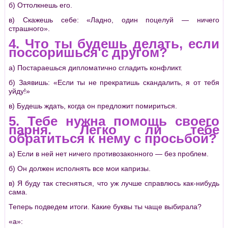
б) Оттолкнешь его.
в) Скажешь себе: «Ладно, один поцелуй — ничего
страшного».
4. Что ты будешь делать, если
поссоришься с другом?
а) Постараешься дипломатично сгладить конфликт.
б) Заявишь: «Если ты не прекратишь скандалить, я от тебя
уйду!»
в) Будешь ждать, когда он предложит помириться.
5. Тебе нужна помощь своего
парня. Легко ли тебе
обратиться к нему с просьбой?
а) Если в ней нет ничего противозаконного — без проблем.
б) Он должен исполнять все мои капризы.
в) Я буду так стесняться, что уж лучше справлюсь как-нибудь
сама.
Теперь подведем итоги. Какие буквы ты чаще выбирала?
«а»: