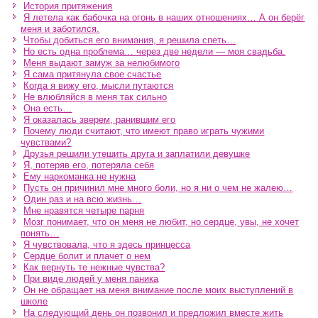
История притяжения
Я летела как бабочка на огонь в наших отношениях… А он берёг
меня и заботился.
Чтобы добиться его внимания, я решила спеть…
Но есть одна проблема… через две недели — моя свадьба.
Меня выдают замуж за нелюбимого
Я сама притянула свое счастье
Когда я вижу его, мысли путаются
Не влюбляйся в меня так сильно
Она есть…
Я оказалась зверем, ранившим его
Почему люди считают, что имеют право играть чужими
чувствами?
Друзья решили утешить друга и заплатили девушке
Я, потеряв его, потеряла себя
Ему наркоманка не нужна
Пусть он причинил мне много боли, но я ни о чем не жалею…
Один раз и на всю жизнь…
Мне нравятся четыре парня
Мозг понимает, что он меня не любит, но сердце, увы, не хочет
понять…
Я чувствовала, что я здесь принцесса
Сердце болит и плачет о нем
Как вернуть те нежные чувства?
При виде людей у меня паника
Он не обращает на меня внимание после моих выступлений в
школе
На следующий день он позвонил и предложил вместе жить