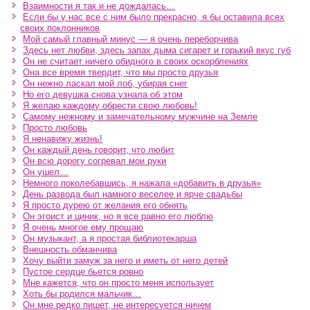
Взаимности я так и не дождалась…
Если бы у нас все с ним было прекрасно, я бы оставила всех
своих поклонников
Мой самый главный минус — я очень переборчива
Здесь нет любви, здесь запах дыма сигарет и горький вкус губ
Он не считает ничего обидного в своих оскорблениях
Она все время твердит, что мы просто друзья
Он нежно ласкал мой лоб, убирая снег
Но его девушка снова узнала об этом
Я желаю каждому обрести свою любовь!
Самому нежному и замечательному мужчине на Земле
Просто любовь
Я ненавижу жизнь!
Он каждый день говорит, что любит
Он всю дорогу согревал мои руки
Он ушел…
Немного поколебавшись, я нажала «добавить в друзья»
День развода был намного веселее и ярче свадьбы
Я просто дурею от желания его обнять
Он эгоист и циник, но я все равно его люблю
Я очень многое ему прощаю
Он музыкант, а я простая библиотекарша
Внешность обманчива
Хочу выйти замуж за него и иметь от него детей
Пустое сердце бьется ровно
Мне кажется, что он просто меня использует
Хоть бы родился мальчик…
Он мне редко пишет, не интересуется ничем