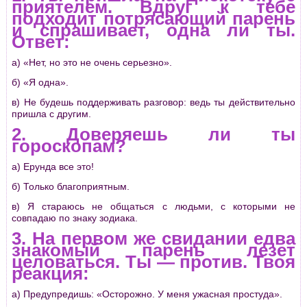
приятелем. Вдруг к тебе
подходит потрясающий парень
и спрашивает, одна ли ты.
Ответ:
а) «Нет, но это не очень серьезно».
б) «Я одна».
в) Не будешь поддерживать разговор: ведь ты действительно
пришла с другим.
2. Доверяешь ли ты
гороскопам?
а) Ерунда все это!
б) Только благоприятным.
в) Я стараюсь не общаться с людьми, с которыми не
совпадаю по знаку зодиака.
3. На первом же свидании едва
знакомый парень лезет
целоваться. Ты — против. Твоя
реакция:
а) Предупредишь: «Осторожно. У меня ужасная простуда».