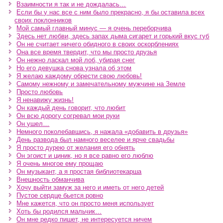
Взаимности я так и не дождалась…
Если бы у нас все с ним было прекрасно, я бы оставила всех
своих поклонников
Мой самый главный минус — я очень переборчива
Здесь нет любви, здесь запах дыма сигарет и горький вкус губ
Он не считает ничего обидного в своих оскорблениях
Она все время твердит, что мы просто друзья
Он нежно ласкал мой лоб, убирая снег
Но его девушка снова узнала об этом
Я желаю каждому обрести свою любовь!
Самому нежному и замечательному мужчине на Земле
Просто любовь
Я ненавижу жизнь!
Он каждый день говорит, что любит
Он всю дорогу согревал мои руки
Он ушел…
Немного поколебавшись, я нажала «добавить в друзья»
День развода был намного веселее и ярче свадьбы
Я просто дурею от желания его обнять
Он эгоист и циник, но я все равно его люблю
Я очень многое ему прощаю
Он музыкант, а я простая библиотекарша
Внешность обманчива
Хочу выйти замуж за него и иметь от него детей
Пустое сердце бьется ровно
Мне кажется, что он просто меня использует
Хоть бы родился мальчик…
Он мне редко пишет, не интересуется ничем