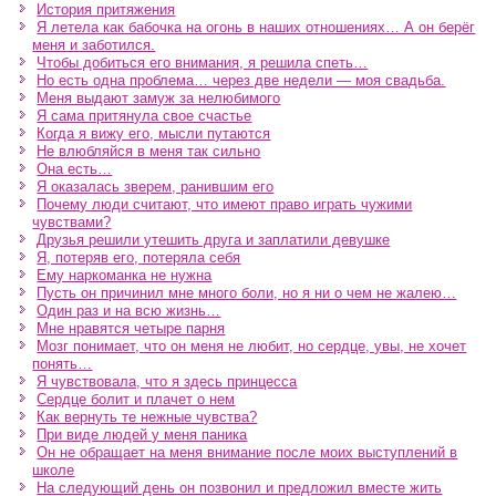
История притяжения
Я летела как бабочка на огонь в наших отношениях… А он берёг
меня и заботился.
Чтобы добиться его внимания, я решила спеть…
Но есть одна проблема… через две недели — моя свадьба.
Меня выдают замуж за нелюбимого
Я сама притянула свое счастье
Когда я вижу его, мысли путаются
Не влюбляйся в меня так сильно
Она есть…
Я оказалась зверем, ранившим его
Почему люди считают, что имеют право играть чужими
чувствами?
Друзья решили утешить друга и заплатили девушке
Я, потеряв его, потеряла себя
Ему наркоманка не нужна
Пусть он причинил мне много боли, но я ни о чем не жалею…
Один раз и на всю жизнь…
Мне нравятся четыре парня
Мозг понимает, что он меня не любит, но сердце, увы, не хочет
понять…
Я чувствовала, что я здесь принцесса
Сердце болит и плачет о нем
Как вернуть те нежные чувства?
При виде людей у меня паника
Он не обращает на меня внимание после моих выступлений в
школе
На следующий день он позвонил и предложил вместе жить