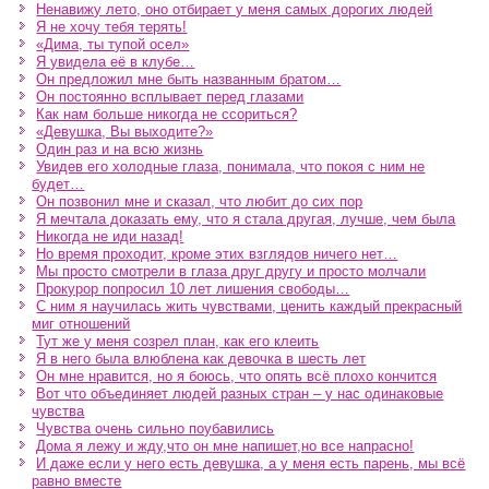
Ненавижу лето, оно отбирает у меня самых дорогих людей
Я не хочу тебя терять!
«Дима, ты тупой осел»
Я увидела её в клубе…
Он предложил мне быть названным братом…
Он постоянно всплывает перед глазами
Как нам больше никогда не ссориться?
«Девушка, Вы выходите?»
Один раз и на всю жизнь
Увидев его холодные глаза, понимала, что покоя с ним не
будет…
Он позвонил мне и сказал, что любит до сих пор
Я мечтала доказать ему, что я стала другая, лучше, чем была
Никогда не иди назад!
Но время проходит, кроме этих взглядов ничего нет…
Мы просто смотрели в глаза друг другу и просто молчали
Прокурор попросил 10 лет лишения свободы…
С ним я научилась жить чувствами, ценить каждый прекрасный
миг отношений
Тут же у меня созрел план, как его клеить
Я в него была влюблена как девочка в шесть лет
Он мне нравится, но я боюсь, что опять всё плохо кончится
Вот что объединяет людей разных стран – у нас одинаковые
чувства
Чувства очень сильно поубавились
Дома я лежу и жду,что он мне напишет,но все напрасно!
И даже если у него есть девушка, а у меня есть парень, мы всё
равно вместе