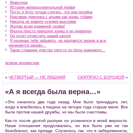
Животное
История непродолжительной любви
Пусть я буду лучше считать, что она погибла
Красивая девчонка с алыми как кровь губами
Никогда не живите чужими мыслями
Желаю всем взаимной любви!
Иногда просто приходит конец и он очевиден
Он хочет отомстить нашей школе
Я начинаю тебя забывать, но раздается звонок и все
начинается заново…
Такое странное чувство чего-то до боли знакомого…
всякое интересное
«
ЧЕТВЕРТЫЙ — НЕ ЛИШНИЙ
СЮРПРИЗ С БОРОДОЙ
»
«А я всегда была верна…»
«Это началось два года назад. Мне было тринадцать лет,
когда я влюбилась в пацана на четыре года старше меня. Все
были против нашей дружбы, но мы были счастливы.
Как-то после долгой разлуки он усомнился в моей верности.
Наши отношения продолжались, но все было уже не так
безоблачно, как прежде. Случилось так, что я забеременела,