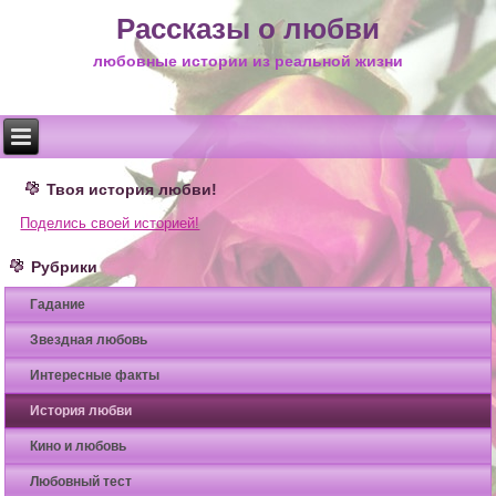
Рассказы о любви
любовные истории из реальной жизни
Твоя история любви!
Поделись своей историей!
Рубрики
Гадание
Звездная любовь
Интересные факты
История любви
Кино и любовь
Любовный тест