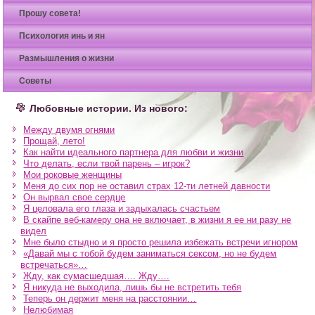
Прошу совета!
Психология инь и ян
Размышления о жизни
Советы
Любовные истории. Из нового:
Между двумя огнями
Прощай, лето!
Как найти идеального партнера для любви и жизни
Что делать, если твой парень – игрок?
Мои роковые женщины
Меня до сих пор не оставил страх 12-ти летней давности
Он вырвал свое сердце
Я целовала его глаза и задыхалась счастьем
В скайпе веб-камеру она не включает, в жизни я ее ни разу не
видел
Мне было стыдно и я просто решила избежать встречи игнором
«Давай мы с тобой будем заниматься сексом, но не будем
встречаться»…
Жду, как сумасшедшая…. Жду….
Я никуда не выходила, лишь бы не встретить тебя
Теперь он держит меня на расстоянии…
Нелюбимая