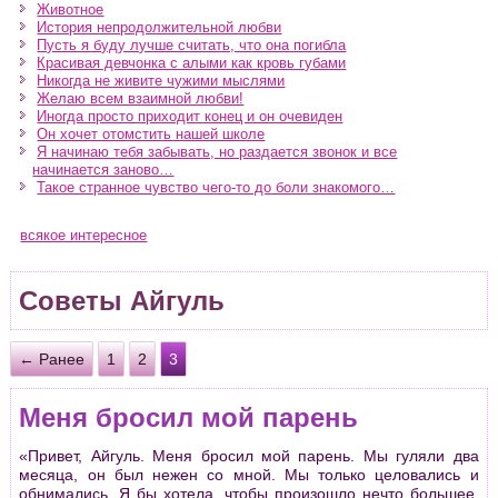
Животное
История непродолжительной любви
Пусть я буду лучше считать, что она погибла
Красивая девчонка с алыми как кровь губами
Никогда не живите чужими мыслями
Желаю всем взаимной любви!
Иногда просто приходит конец и он очевиден
Он хочет отомстить нашей школе
Я начинаю тебя забывать, но раздается звонок и все
начинается заново…
Такое странное чувство чего-то до боли знакомого…
всякое интересное
Советы Айгуль
← Ранее
1
2
3
Меня бросил мой парень
«Привет, Айгуль. Меня бросил мой парень. Мы гуляли два
месяца, он был нежен со мной. Мы только целовались и
обнимались. Я бы хотела, чтобы произошло нечто большее,