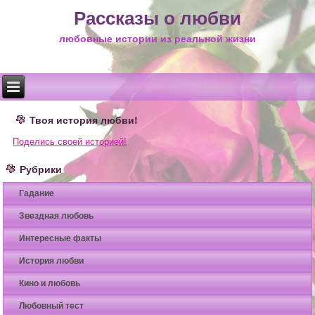
Рассказы о любви
любовные истории из реальной жизни
Твоя история любви!
Поделись своей историей!
Рубрики
Гадание
Звездная любовь
Интересные факты
История любви
Кино и любовь
Любовный тест