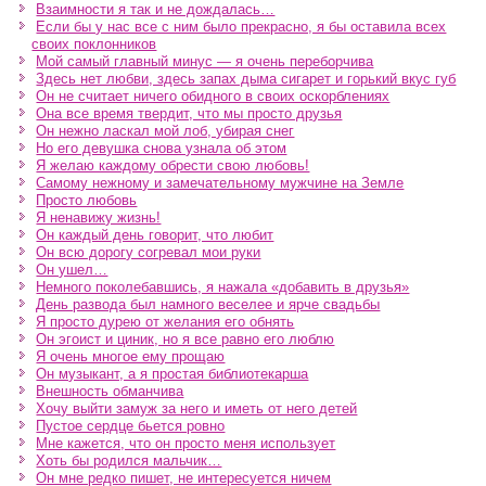
Взаимности я так и не дождалась…
Если бы у нас все с ним было прекрасно, я бы оставила всех
своих поклонников
Мой самый главный минус — я очень переборчива
Здесь нет любви, здесь запах дыма сигарет и горький вкус губ
Он не считает ничего обидного в своих оскорблениях
Она все время твердит, что мы просто друзья
Он нежно ласкал мой лоб, убирая снег
Но его девушка снова узнала об этом
Я желаю каждому обрести свою любовь!
Самому нежному и замечательному мужчине на Земле
Просто любовь
Я ненавижу жизнь!
Он каждый день говорит, что любит
Он всю дорогу согревал мои руки
Он ушел…
Немного поколебавшись, я нажала «добавить в друзья»
День развода был намного веселее и ярче свадьбы
Я просто дурею от желания его обнять
Он эгоист и циник, но я все равно его люблю
Я очень многое ему прощаю
Он музыкант, а я простая библиотекарша
Внешность обманчива
Хочу выйти замуж за него и иметь от него детей
Пустое сердце бьется ровно
Мне кажется, что он просто меня использует
Хоть бы родился мальчик…
Он мне редко пишет, не интересуется ничем