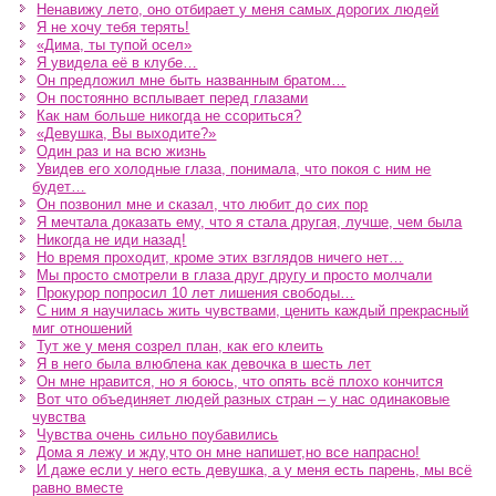
Ненавижу лето, оно отбирает у меня самых дорогих людей
Я не хочу тебя терять!
«Дима, ты тупой осел»
Я увидела её в клубе…
Он предложил мне быть названным братом…
Он постоянно всплывает перед глазами
Как нам больше никогда не ссориться?
«Девушка, Вы выходите?»
Один раз и на всю жизнь
Увидев его холодные глаза, понимала, что покоя с ним не
будет…
Он позвонил мне и сказал, что любит до сих пор
Я мечтала доказать ему, что я стала другая, лучше, чем была
Никогда не иди назад!
Но время проходит, кроме этих взглядов ничего нет…
Мы просто смотрели в глаза друг другу и просто молчали
Прокурор попросил 10 лет лишения свободы…
С ним я научилась жить чувствами, ценить каждый прекрасный
миг отношений
Тут же у меня созрел план, как его клеить
Я в него была влюблена как девочка в шесть лет
Он мне нравится, но я боюсь, что опять всё плохо кончится
Вот что объединяет людей разных стран – у нас одинаковые
чувства
Чувства очень сильно поубавились
Дома я лежу и жду,что он мне напишет,но все напрасно!
И даже если у него есть девушка, а у меня есть парень, мы всё
равно вместе