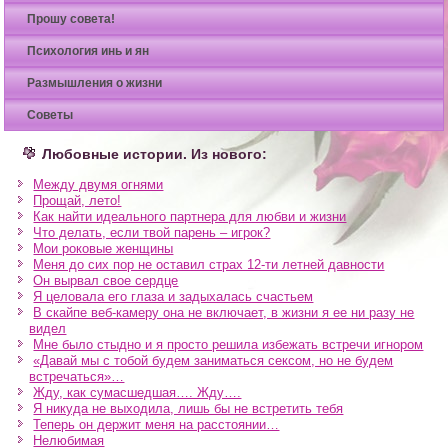
Прошу совета!
Психология инь и ян
Размышления о жизни
Советы
Любовные истории. Из нового:
Между двумя огнями
Прощай, лето!
Как найти идеального партнера для любви и жизни
Что делать, если твой парень – игрок?
Мои роковые женщины
Меня до сих пор не оставил страх 12-ти летней давности
Он вырвал свое сердце
Я целовала его глаза и задыхалась счастьем
В скайпе веб-камеру она не включает, в жизни я ее ни разу не
видел
Мне было стыдно и я просто решила избежать встречи игнором
«Давай мы с тобой будем заниматься сексом, но не будем
встречаться»…
Жду, как сумасшедшая…. Жду….
Я никуда не выходила, лишь бы не встретить тебя
Теперь он держит меня на расстоянии…
Нелюбимая