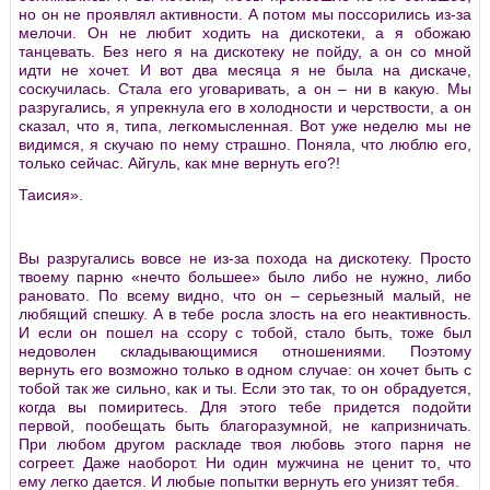
но он не проявлял активности. А потом мы поссорились из-за
мелочи. Он не любит ходить на дискотеки, а я обожаю
танцевать. Без него я на дискотеку не пойду, а он со мной
идти не хочет. И вот два месяца я не была на дискаче,
соскучилась. Стала его уговаривать, а он – ни в какую. Мы
разругались, я упрекнула его в холодности и черствости, а он
сказал, что я, типа, легкомысленная. Вот уже неделю мы не
видимся, я скучаю по нему страшно. Поняла, что люблю его,
только сейчас. Айгуль, как мне вернуть его?!
Таисия».
Вы разругались вовсе не из-за похода на дискотеку. Просто
твоему парню «нечто большее» было либо не нужно, либо
рановато. По всему видно, что он – серьезный малый, не
любящий спешку. А в тебе росла злость на его неактивность.
И если он пошел на ссору с тобой, стало быть, тоже был
недоволен складывающимися отношениями. Поэтому
вернуть его возможно только в одном случае: он хочет быть с
тобой так же сильно, как и ты. Если это так, то он обрадуется,
когда вы помиритесь. Для этого тебе придется подойти
первой, пообещать быть благоразумной, не капризничать.
При любом другом раскладе твоя любовь этого парня не
согреет. Даже наоборот. Ни один мужчина не ценит то, что
ему легко дается. И любые попытки вернуть его унизят тебя.