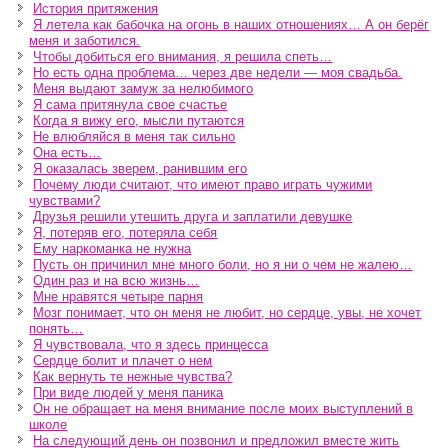
История притяжения
Я летела как бабочка на огонь в наших отношениях… А он берёг
меня и заботился.
Чтобы добиться его внимания, я решила спеть…
Но есть одна проблема… через две недели — моя свадьба.
Меня выдают замуж за нелюбимого
Я сама притянула свое счастье
Когда я вижу его, мысли путаются
Не влюбляйся в меня так сильно
Она есть…
Я оказалась зверем, ранившим его
Почему люди считают, что имеют право играть чужими
чувствами?
Друзья решили утешить друга и заплатили девушке
Я, потеряв его, потеряла себя
Ему наркоманка не нужна
Пусть он причинил мне много боли, но я ни о чем не жалею…
Один раз и на всю жизнь…
Мне нравятся четыре парня
Мозг понимает, что он меня не любит, но сердце, увы, не хочет
понять…
Я чувствовала, что я здесь принцесса
Сердце болит и плачет о нем
Как вернуть те нежные чувства?
При виде людей у меня паника
Он не обращает на меня внимание после моих выступлений в
школе
На следующий день он позвонил и предложил вместе жить