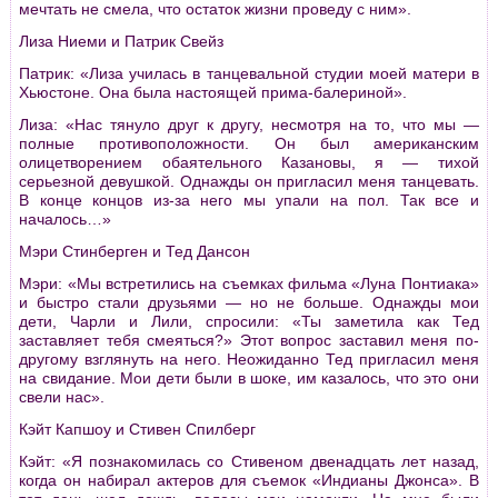
мечтать не смела, что остаток жизни проведу с ним».
Лиза Ниеми и Патрик Свейз
Патрик: «Лиза училась в танцевальной студии моей матери в
Хьюстоне. Она была настоящей прима-балериной».
Лиза: «Нас тянуло друг к другу, несмотря на то, что мы —
полные противоположности. Он был американским
олицетворением обаятельного Казановы, я — тихой
серьезной девушкой. Однажды он пригласил меня танцевать.
В конце концов из-за него мы упали на пол. Так все и
началось…»
Мэри Стинберген и Тед Дансон
Мэри: «Мы встретились на съемках фильма «Луна Понтиака»
и быстро стали друзьями — но не больше. Однажды мои
дети, Чарли и Лили, спросили: «Ты заметила как Тед
заставляет тебя смеяться?» Этот вопрос заставил меня по-
другому взглянуть на него. Неожиданно Тед пригласил меня
на свидание. Мои дети были в шоке, им казалось, что это они
свели нас».
Кэйт Капшоу и Стивен Спилберг
Кэйт: «Я познакомилась со Стивеном двенадцать лет назад,
когда он набирал актеров для съемок «Индианы Джонса». В