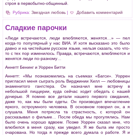
строя в первобытно-общинный.
Рубрика:
Звездная любовь
|
Добавить комментарий
Сладкие парочки
«Люди встречаются, люди влюбляются, женятся…» — пел
когда-то популярный у нас ВИА. И хотя высказано это было
давно и на чистейшем русском языке, нельзя сказать, что что-
то с тех пор изменилось. Правда, встречаются, влюбляются и
женятся люди по-разному…
Аннетт Бенинг и Уоррен Битти
Аннетт: «Мы познакомились на съемках «Багси». Уоррен
пригласил меня сыграть роль Вирджинии Хилл — любовницы
знаменитого гангстера. Он назначил мне встречу в
небольшой пиццерии, куда сейчас ходит обедать с нашей
дочерью. Я помню все детали нашего первого свидания,
даже то, как мы были одеты. Он производил впечатление
яркого, остроумного человека. В основном говорил он, а я
слушала. Меня потрясла та страстность, с которой он
рассказывал о фильме… После обеда мы прогулялись. Нам
было очень хорошо вдвоем. Позже Уоррен сказал мне, что
влюбился в меня сразу, как увидел. Я же была им просто
очарована. Но тогда я прежде всего думала о работе. Я и