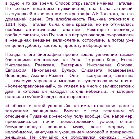
в одно и то же время. Список открывался именем Натальи.
По словам некоторых пушкинистов, она была актрисой,
выступавшей в крепостном театре графа А.К.Толстого, на его
домашней сцене. Эта влюбленность Пушкина относится к
1814 году. Наталья была очень красива, но не отличалась
особым артистическим талантом. Некоторые очевидцы
вообще считали, что Пушкина в первую очередь очаровывали
в женщинах внешнее великолепие, остроумие, а потом уже
он ценил доброту, кротость, простоту в обращении.
Правда, в его биографию прочно вошло увлечение такими
блестящими женщинами, как Анна Петровна Керн, Елена
Николаевна Раевская, Екатерина Николаевна Орлова,
Евпраксия Николаевна Вульф, Елизавета Ксаверьевна
Воронцова, Амалия Ризнич… Они — «сокровище, святыня»
— зачастую управляли мыслью и существованием поэта.
«Коленопреклоненный», он глядел на многих великосветских
дам, в которых он находил «огонь небесный» и которые
оставили глубокий след в его творчестве.
«Любовью и негой упоенный», он имел отношения даже с
замужними женщинами. Вместе с тем вспомним об
отношении Пушкина к женскому полу вообще. Он, например,
придерживался почти домостроевских устоев, считая
безукоризненную верность мужу, даже старому и
нелюбимому, наилучшим украшением молодой и прекрасной
женщины. Не случайно он обмолвился однажды: «Она