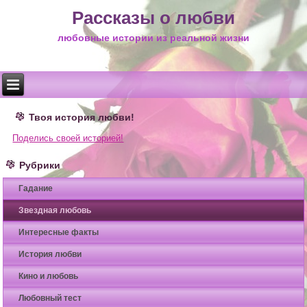
Рассказы о любви
любовные истории из реальной жизни
Твоя история любви!
Поделись своей историей!
Рубрики
Гадание
Звездная любовь
Интересные факты
История любви
Кино и любовь
Любовный тест