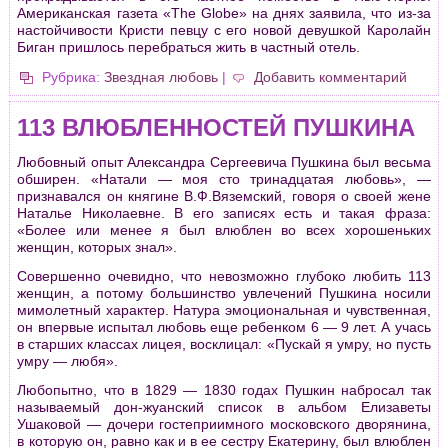
Американская газета «The Globe» на днях заявила, что из-за
настойчивости Кристи певцу с его новой девушкой Каролайн
Биган пришлось перебраться жить в частный отель.
Рубрика:
Звездная любовь
|
Добавить комментарий
113 ВЛЮБЛЕННОСТЕЙ ПУШКИНА
Любовный опыт Александра Сергеевича Пушкина был весьма
обширен. «Натали — моя сто тринадцатая любовь», —
признавался он княгине В.Ф.Вяземский, говоря о своей жене
Наталье Николаевне. В его записях есть и такая фраза:
«Более или менее я был влюблен во всех хорошеньких
женщин, которых знал».
Совершенно очевидно, что невозможно глубоко любить 113
женщин, а потому большинство увлечений Пушкина носили
мимолетный характер. Натура эмоциональная и чувственная,
он впервые испытал любовь еще ребенком 6 — 9 лет. А учась
в старших классах лицея, восклицал: «Пускай я умру, но пусть
умру — любя».
Любопытно, что в 1829 — 1830 годах Пушкин набросал так
называемый дон-жуанский список в альбом Елизаветы
Ушаковой — дочери гостеприимного московского дворянина,
в которую он, равно как и в ее сестру Екатерину, был влюблен