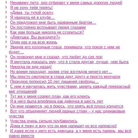
Ненавижу лето, оно отбирает у меня самых дорогих людей
Я не хочу тебя терять!
«Дима, ты тупой осел»
Я увидела её в клубе…
Он предложил мне быть названным братом…
Он постоянно всплывает перед глазами
Как нам больше никогда не ссориться?
«Девушка, Вы выходите?»
Один раз и на всю жизнь
Увидев его холодные глаза, понимала, что покоя с ним не
будет…
Он позвонил мне и сказал, что любит до сих пор
Я мечтала доказать ему, что я стала другая, лучше, чем была
Никогда не иди назад!
Но время проходит, кроме этих взглядов ничего нет…
Мы просто смотрели в глаза друг другу и просто молчали
Прокурор попросил 10 лет лишения свободы…
С ним я научилась жить чувствами, ценить каждый прекрасный
миг отношений
Тут же у меня созрел план, как его клеить
Я в него была влюблена как девочка в шесть лет
Он мне нравится, но я боюсь, что опять всё плохо кончится
Вот что объединяет людей разных стран – у нас одинаковые
чувства
Чувства очень сильно поубавились
Дома я лежу и жду,что он мне напишет,но все напрасно!
И даже если у него есть девушка, а у меня есть парень, мы всё
равно вместе