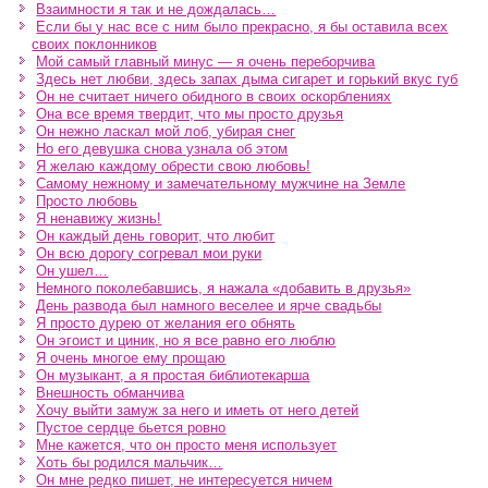
Взаимности я так и не дождалась…
Если бы у нас все с ним было прекрасно, я бы оставила всех
своих поклонников
Мой самый главный минус — я очень переборчива
Здесь нет любви, здесь запах дыма сигарет и горький вкус губ
Он не считает ничего обидного в своих оскорблениях
Она все время твердит, что мы просто друзья
Он нежно ласкал мой лоб, убирая снег
Но его девушка снова узнала об этом
Я желаю каждому обрести свою любовь!
Самому нежному и замечательному мужчине на Земле
Просто любовь
Я ненавижу жизнь!
Он каждый день говорит, что любит
Он всю дорогу согревал мои руки
Он ушел…
Немного поколебавшись, я нажала «добавить в друзья»
День развода был намного веселее и ярче свадьбы
Я просто дурею от желания его обнять
Он эгоист и циник, но я все равно его люблю
Я очень многое ему прощаю
Он музыкант, а я простая библиотекарша
Внешность обманчива
Хочу выйти замуж за него и иметь от него детей
Пустое сердце бьется ровно
Мне кажется, что он просто меня использует
Хоть бы родился мальчик…
Он мне редко пишет, не интересуется ничем