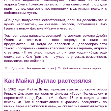
В своем недавнем телеинтервью известная английская
актриса Эмма Томпсон заявила, что на съемочной площадке
приятнее целоваться с посторонними мужчинами, нежели с
собственным мужем.
«Поцелуй получается естественным, если ты делаешь это с
чужим человеком», — сказала Томпсон, лобызавшая Хью
Гранта в новом фильме «Разум и чувство».
Томпсон сама написала сценарий по мотивам романа Джейн
Остин и включила в него поцелуй, в книге не
предусмотренный. Когда ее спросили о целесообразности
такого «осовременивания» классического материала, актриса
ответила: «Я не знаю, придется ли мне когда-нибудь еще
сниматься с Хью Грантом, — лучше не упускать возможность
поцеловать его сейчас!»
Рубрика:
Звездная любовь
|
Добавить комментарий
Как Майкл Дуглас растерялся
В 1962 году Майкл Дуглас приехал вместе со своим отцом
Кирком Дугласом на съемки фильма «Герои Телемарка» в
норвежский город Рукан. «Мне было 18, и я ходил на все
вечеринки. Так я познакомился с красивой блондинкой по
имени Кари и влюбился в нее», — сказал знаменитый актер в
интервью.