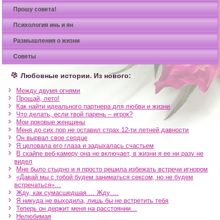
Прошу совета!
Психология инь и ян
Размышления о жизни
Советы
Любовные истории. Из нового:
Между двумя огнями
Прощай, лето!
Как найти идеального партнера для любви и жизни
Что делать, если твой парень – игрок?
Мои роковые женщины
Меня до сих пор не оставил страх 12-ти летней давности
Он вырвал свое сердце
Я целовала его глаза и задыхалась счастьем
В скайпе веб-камеру она не включает, в жизни я ее ни разу не
видел
Мне было стыдно и я просто решила избежать встречи игнором
«Давай мы с тобой будем заниматься сексом, но не будем
встречаться»…
Жду, как сумасшедшая…. Жду….
Я никуда не выходила, лишь бы не встретить тебя
Теперь он держит меня на расстоянии…
Нелюбимая