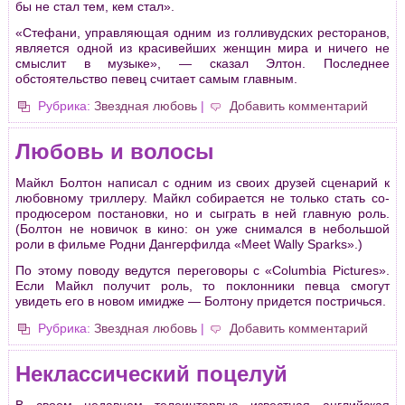
бы не стал тем, кем стал».
«Стефани, управляющая одним из голливудских ресторанов,
является одной из красивейших женщин мира и ничего не
смыслит в музыке», — сказал Элтон. Последнее
обстоятельство певец считает самым главным.
Рубрика:
Звездная любовь
|
Добавить комментарий
Любовь и волосы
Майкл Болтон написал с одним из своих друзей сценарий к
любовному триллеру. Майкл собирается не только стать со-
продюсером постановки, но и сыграть в ней главную роль.
(Болтон не новичок в кино: он уже снимался в небольшой
роли в фильме Родни Дангерфилда «Meet Wally Sрarks».)
По этому поводу ведутся переговоры с «Columbia Рictures».
Если Майкл получит роль, то поклонники певца смогут
увидеть его в новом имидже — Болтону придется постричься.
Рубрика:
Звездная любовь
|
Добавить комментарий
Неклассический поцелуй