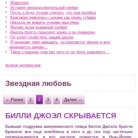
Животное
История непродолжительной любви
Пусть я буду лучше считать, что она погибла
Красивая девчонка с алыми как кровь губами
Никогда не живите чужими мыслями
Желаю всем взаимной любви!
Иногда просто приходит конец и он очевиден
Он хочет отомстить нашей школе
Я начинаю тебя забывать, но раздается звонок и все
начинается заново…
Такое странное чувство чего-то до боли знакомого…
всякое интересное
Звездная любовь
← Ранее
1
2
3
4
Далее →
БИЛЛИ ДЖОЭЛ СКРЫВАЕТСЯ
Бывшая подружка американского певца Билли Джоэла Кристи
Бринкли все еще влюблена в него и до сих пор частенько
прокрадывается в его частное поместье в Нью-Йорке.