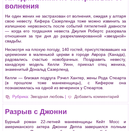
волнения
Ни один жених не застрахован от волнения, ожидая у алтаря
свою невесту. Кифера Сазерленда тоже можно извинить за
излишнюю нервозность после событий пятилетней давности
— когда его тогдашняя невеста Джулия Робертс разорвала
отношения за три дня до разрекламированной «звездной»
свадьбы.
Несмотря на плохую погоду, 140 гостей, присутствовавших на
церемонии в маленькой церкви в городе Аврора (Канада),
радовались счастью новобрачных. Поздравить невесту,
канадскую модель Келли Уинн, приехал отец жениха,
знаменитый Дональд Сазерленд.
Келли — близкая подруга Рэчел Хантер, жены Рода Стюарта
(в прошлом тоже манекенщицы), с Кифером она
познакомилась на одной из вечеринок у Стюартов.
Рубрика:
Звездная любовь
|
Добавить комментарий
Разрыв с Джонни
Бурный роман 22-летней манекенщицы Кейт Мосс и
американского актера Джонни Деппа завершился полным