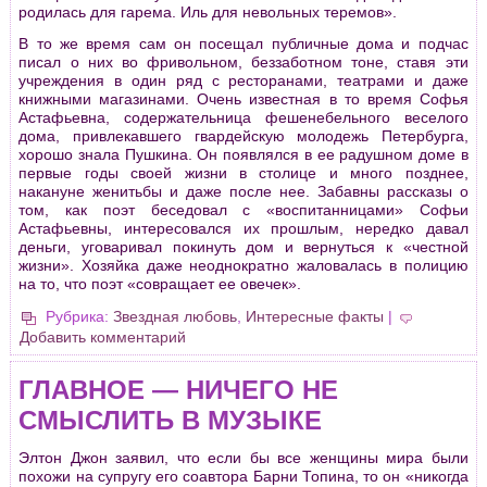
родилась для гарема. Иль для невольных теремов».
В то же время сам он посещал публичные дома и подчас
писал о них во фривольном, беззаботном тоне, ставя эти
учреждения в один ряд c ресторанами, театрами и даже
книжными магазинами. Очень известная в то время Софья
Астафьевна, cодержательница фешенебельного веселого
дома, привлекавшего гвардейскую молодежь Петербурга,
хорошо знала Пушкина. Он появлялся в ее радушном доме в
первые годы своей жизни в столице и много позднее,
накануне женитьбы и даже после нее. Забавны рассказы о
том, как поэт беседовал с «воспитанницами» Софьи
Астафьевны, интересовался их прошлым, нередко давал
деньги, уговаривал покинуть дом и вернуться к «честной
жизни». Хозяйка даже неоднократно жаловалась в полицию
на то, что поэт «совращает ее овечек».
Рубрика:
Звездная любовь
,
Интересные факты
|
Добавить комментарий
ГЛАВНОЕ — НИЧЕГО НЕ
СМЫСЛИТЬ В МУЗЫКЕ
Элтон Джон заявил, что если бы все женщины мира были
похожи на супругу его соавтора Барни Топина, то он «никогда