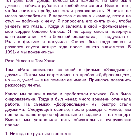
тот день шел дождь, волосы мои намокли. На мне были
джинсы, рабочая рубашка и ковбойские сапоги. Вместо того,
чтобы снимать пробу, мы стали разговаривать. Я никак не
могла расслабиться. Я пересела с дивана к камину, потом на
стул — поближе к нему. Я попросила его снять очки, чтобы
увидеть его глаза… Когда я залезла в свой «фольксваген»,
мое сердце бешено билось. Я не сразу смогла повернуть
ключ зажигания. «Я в большой опасности», — подумала я.
Роль в фильме я получила. Стивен был тогда женат и
развелся спустя четыре года после нашего знакомства. В
1991-м мы поженились».
Рита Уилсон и Том Хэнкс
Том: «Рита снималась со мной в фильме «Закадычные
друзья». Потом мы встретились на пробах «Добровольцев»,
но — о, ужас! — я не помнил ее имени. Пришлось позвонить
режиссеру ленты.
Как-то мы зашли в кафе и проболтали полчаса. Она была
очаровательна. Тогда я был женат, много времени отнимала
работа. На съемках «Добровольцев» мы быстро стали
друзьями. Следующей осенью, после развода с женой, мы
пошли на наше первое официальное свидание — на концерт.
Вместе мы установили пять обязательных супружеских
правил:
1. Никогда не ругаться в постели.