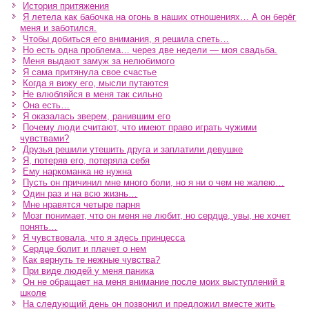
История притяжения
Я летела как бабочка на огонь в наших отношениях… А он берёг
меня и заботился.
Чтобы добиться его внимания, я решила спеть…
Но есть одна проблема… через две недели — моя свадьба.
Меня выдают замуж за нелюбимого
Я сама притянула свое счастье
Когда я вижу его, мысли путаются
Не влюбляйся в меня так сильно
Она есть…
Я оказалась зверем, ранившим его
Почему люди считают, что имеют право играть чужими
чувствами?
Друзья решили утешить друга и заплатили девушке
Я, потеряв его, потеряла себя
Ему наркоманка не нужна
Пусть он причинил мне много боли, но я ни о чем не жалею…
Один раз и на всю жизнь…
Мне нравятся четыре парня
Мозг понимает, что он меня не любит, но сердце, увы, не хочет
понять…
Я чувствовала, что я здесь принцесса
Сердце болит и плачет о нем
Как вернуть те нежные чувства?
При виде людей у меня паника
Он не обращает на меня внимание после моих выступлений в
школе
На следующий день он позвонил и предложил вместе жить