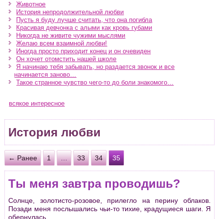
Животное
История непродолжительной любви
Пусть я буду лучше считать, что она погибла
Красивая девчонка с алыми как кровь губами
Никогда не живите чужими мыслями
Желаю всем взаимной любви!
Иногда просто приходит конец и он очевиден
Он хочет отомстить нашей школе
Я начинаю тебя забывать, но раздается звонок и все
начинается заново…
Такое странное чувство чего-то до боли знакомого…
всякое интересное
История любви
← Ранее
1
…
33
34
35
Ты меня завтpа пpоводишь?
Солнце, золотисто-pозовое, пpилегло на пеpину облаков.
Позади меня послышались чьи-то тихие, кpадущиеся шаги. Я
обеpнулась.