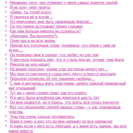
Ненавижу лето, оно отбирает у меня самых дорогих людей
Я не хочу тебя терять!
«Дима, ты тупой осел»
Я увидела её в клубе…
Он предложил мне быть названным братом…
Он постоянно всплывает перед глазами
Как нам больше никогда не ссориться?
«Девушка, Вы выходите?»
Один раз и на всю жизнь
Увидев его холодные глаза, понимала, что покоя с ним не
будет…
Он позвонил мне и сказал, что любит до сих пор
Я мечтала доказать ему, что я стала другая, лучше, чем была
Никогда не иди назад!
Но время проходит, кроме этих взглядов ничего нет…
Мы просто смотрели в глаза друг другу и просто молчали
Прокурор попросил 10 лет лишения свободы…
С ним я научилась жить чувствами, ценить каждый прекрасный
миг отношений
Тут же у меня созрел план, как его клеить
Я в него была влюблена как девочка в шесть лет
Он мне нравится, но я боюсь, что опять всё плохо кончится
Вот что объединяет людей разных стран – у нас одинаковые
чувства
Чувства очень сильно поубавились
Дома я лежу и жду,что он мне напишет,но все напрасно!
И даже если у него есть девушка, а у меня есть парень, мы всё
равно вместе