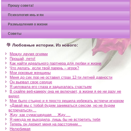
Прошу совета!
Психология инь и ян
Размышления о жизни
Советы
Любовные истории. Из нового:
Между двумя огнями
Прощай, лето!
Как найти идеального партнера для любви и жизни
Что делать, если твой парень – игрок?
Мои роковые женщины
Меня до сих пор не оставил страх 12-ти летней давности
Он вырвал свое сердце
Я целовала его глаза и задыхалась счастьем
В скайпе веб-камеру она не включает, в жизни я ее ни разу не
видел
Мне было стыдно и я просто решила избежать встречи игнором
«Давай мы с тобой будем заниматься сексом, но не будем
встречаться»…
Жду, как сумасшедшая…. Жду….
Я никуда не выходила, лишь бы не встретить тебя
Теперь он держит меня на расстоянии…
Нелюбимая