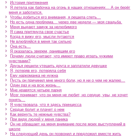
История притяжения
Я летела как бабочка на огонь в наших отношениях… А он берёг
меня и заботился.
Чтобы добиться его внимания, я решила спеть…
Но есть одна проблема… через две недели — моя свадьба.
Меня выдают замуж за нелюбимого
Я сама притянула свое счастье
Когда я вижу его, мысли путаются
Не влюбляйся в меня так сильно
Она есть…
Я оказалась зверем, ранившим его
Почему люди считают, что имеют право играть чужими
чувствами?
Друзья решили утешить друга и заплатили девушке
Я, потеряв его, потеряла себя
Ему наркоманка не нужна
Пусть он причинил мне много боли, но я ни о чем не жалею…
Один раз и на всю жизнь…
Мне нравятся четыре парня
Мозг понимает, что он меня не любит, но сердце, увы, не хочет
понять…
Я чувствовала, что я здесь принцесса
Сердце болит и плачет о нем
Как вернуть те нежные чувства?
При виде людей у меня паника
Он не обращает на меня внимание после моих выступлений в
школе
На следующий день он позвонил и предложил вместе жить