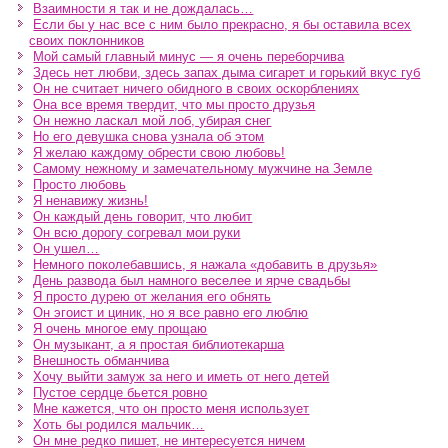
Взаимности я так и не дождалась…
Если бы у нас все с ним было прекрасно, я бы оставила всех
своих поклонников
Мой самый главный минус — я очень переборчива
Здесь нет любви, здесь запах дыма сигарет и горький вкус губ
Он не считает ничего обидного в своих оскорблениях
Она все время твердит, что мы просто друзья
Он нежно ласкал мой лоб, убирая снег
Но его девушка снова узнала об этом
Я желаю каждому обрести свою любовь!
Самому нежному и замечательному мужчине на Земле
Просто любовь
Я ненавижу жизнь!
Он каждый день говорит, что любит
Он всю дорогу согревал мои руки
Он ушел…
Немного поколебавшись, я нажала «добавить в друзья»
День развода был намного веселее и ярче свадьбы
Я просто дурею от желания его обнять
Он эгоист и циник, но я все равно его люблю
Я очень многое ему прощаю
Он музыкант, а я простая библиотекарша
Внешность обманчива
Хочу выйти замуж за него и иметь от него детей
Пустое сердце бьется ровно
Мне кажется, что он просто меня использует
Хоть бы родился мальчик…
Он мне редко пишет, не интересуется ничем