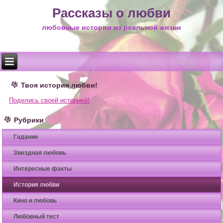
Рассказы о любви
любовные истории из реальной жизни
Твоя история любви!
Поделись своей историей!
Рубрики
Гадание
Звездная любовь
Интересные факты
История любви
Кино и любовь
Любовный тест